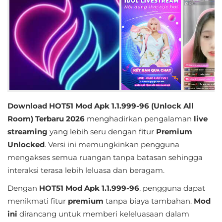
Educational
First
Person
Horror
Hypercasual
Download HOT51 Mod Apk 1.1.999-96 (Unlock All
Room) Terbaru 2026
menghadirkan pengalaman
live
Music
streaming
yang lebih seru dengan fitur
Premium
Puzzle
Unlocked
. Versi ini memungkinkan pengguna
mengakses semua ruangan tanpa batasan sehingga
Racing
interaksi terasa lebih leluasa dan beragam.
Dengan
HOT51 Mod Apk
1.1.999-96
, pengguna dapat
Role
menikmati fitur
premium
tanpa biaya tambahan.
Mod
Playing
ini
dirancang untuk memberi keleluasaan dalam