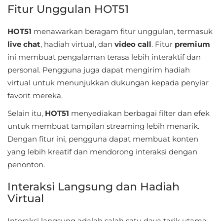
Apps
Fitur Unggulan HOT51
Art
HOT51
menawarkan beragam fitur unggulan, termasuk
&
live chat
, hadiah virtual, dan
video call
. Fitur
premium
Design
ini membuat pengalaman terasa lebih interaktif dan
personal. Pengguna juga dapat mengirim hadiah
Auto
virtual untuk menunjukkan dukungan kepada penyiar
&
favorit mereka.
Vehicles
Selain itu,
HOT51
menyediakan berbagai filter dan efek
untuk membuat tampilan streaming lebih menarik.
Beauty
Dengan fitur ini, pengguna dapat membuat konten
yang lebih kreatif dan mendorong interaksi dengan
Books
penonton.
&
Reference
Interaksi Langsung dan Hadiah
Virtual
Buku
&
Interaksi langsung adalah salah satu daya tarik utama