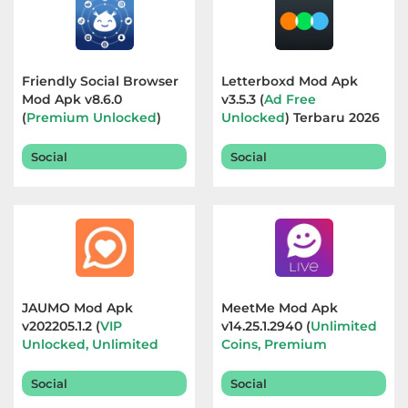
Friendly Social Browser
Letterboxd Mod Apk
Mod Apk v8.6.0
v3.5.3 (
Ad Free
(
Premium Unlocked
)
Unlocked
) Terbaru 2026
Terbaru 2026
Social
Social
JAUMO Mod Apk
MeetMe Mod Apk
v202205.1.2 (
VIP
v14.25.1.2940 (
Unlimited
Unlocked, Unlimited
Coins, Premium
Likes
) Terbaru 2026
Unlocked
) Terbaru 2026
Social
Social