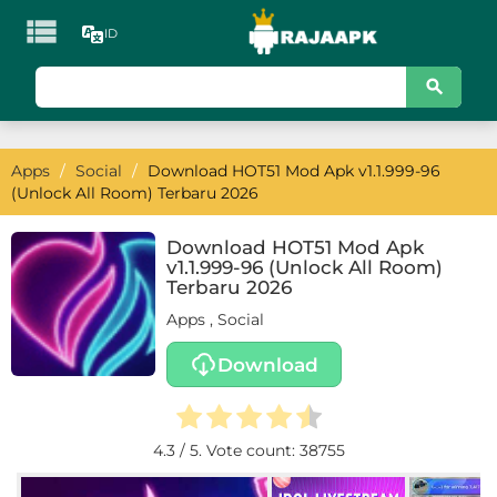

ID
KATEGORI
Games
Apps
/
Social
/
Download HOT51 Mod Apk v1.1.999-96
Action
(Unlock All Room) Terbaru 2026
Adventure
Download HOT51 Mod Apk
v1.1.999-96 (Unlock All Room)
Arcade
Terbaru 2026
Apps
,
Social
Board
Download
Card
Casino
4.3
/ 5. Vote count:
38755
Casual