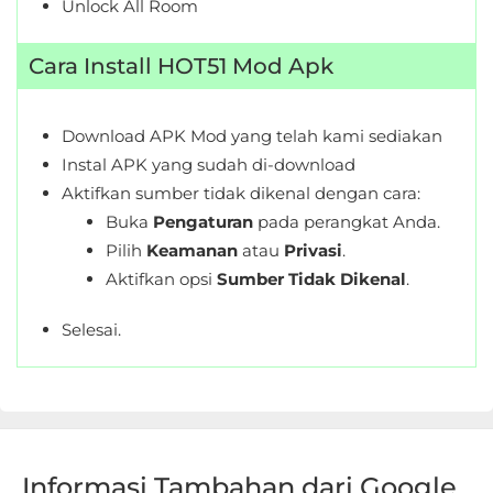
Unlock All Room
Personalisasi
Cara Install HOT51 Mod Apk
Personalization
Photography
Download APK Mod yang telah kami sediakan
Instal APK yang sudah di-download
Productivity
Aktifkan sumber tidak dikenal dengan cara:
Buka
Pengaturan
pada perangkat Anda.
Shopping
Pilih
Keamanan
atau
Privasi
.
Social
Aktifkan opsi
Sumber Tidak Dikenal
.
Sport
Selesai.
Sports
Tools
Travel
Informasi Tambahan dari Google