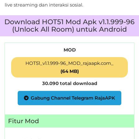
LifeStyle
live streaming dan interaksi sosial.
Maps
Download HOT51 Mod Apk v1.1.999-96
&
(Unlock All Room) untuk Android
Navigation
MOD
Medical
HOT51_v1.1.999-96_MOD_rajaapk.com_
Music
(64 MB)
&
30.090 total download
Audio
Gabung Channel Telegram RajaAPK
News
&
Magazines
Fitur Mod
Parenting