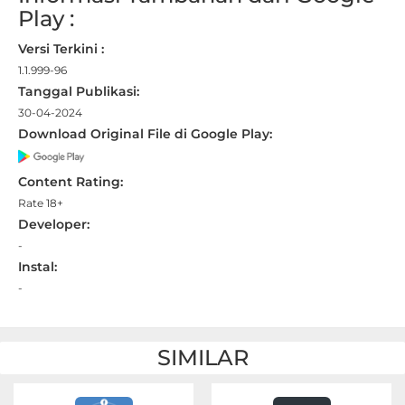
Play :
&
Local
Versi Terkini :
1.1.999-96
Video
Tanggal Publikasi:
Players
30-04-2024
Download Original File di Google Play:
&
Editors
Content Rating:
Rate 18+
Weather
Developer:
-
Rekomendasi
Instal:
-
SIMILAR