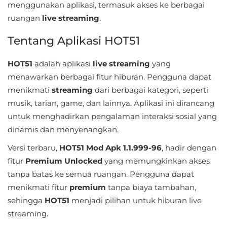
menggunakan aplikasi, termasuk akses ke berbagai
Sandbox
ruangan
live streaming
.
Shooting
Tentang Aplikasi HOT51
Simulation
HOT51
adalah aplikasi
live streaming
yang
Sports
menawarkan berbagai fitur hiburan. Pengguna dapat
menikmati
streaming
dari berbagai kategori, seperti
Standalone
musik, tarian, game, dan lainnya. Aplikasi ini dirancang
untuk menghadirkan pengalaman interaksi sosial yang
Story-
dinamis dan menyenangkan.
Driven
Versi terbaru,
HOT51 Mod Apk 1.1.999-96
, hadir dengan
Strategi
fitur
Premium Unlocked
yang memungkinkan akses
tanpa batas ke semua ruangan. Pengguna dapat
Trivia
menikmati fitur
premium
tanpa biaya tambahan,
sehingga
HOT51
menjadi pilihan untuk hiburan live
Word
streaming.