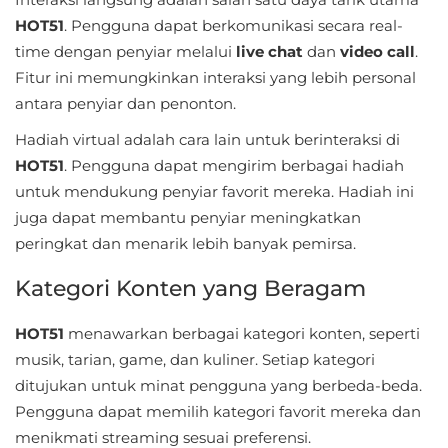
HOT51
. Pengguna dapat berkomunikasi secara real-
Referensi
time dengan penyiar melalui
live chat
dan
video call
.
Business
Fitur ini memungkinkan interaksi yang lebih personal
antara penyiar dan penonton.
Comics
Hadiah virtual adalah cara lain untuk berinteraksi di
Communication
HOT51
. Pengguna dapat mengirim berbagai hadiah
untuk mendukung penyiar favorit mereka. Hadiah ini
Dating
juga dapat membantu penyiar meningkatkan
peringkat dan menarik lebih banyak pemirsa.
Education
Kategori Konten yang Beragam
Emulator
HOT51
menawarkan berbagai kategori konten, seperti
Entertainment
musik, tarian, game, dan kuliner. Setiap kategori
ditujukan untuk minat pengguna yang berbeda-beda.
Events
Pengguna dapat memilih kategori favorit mereka dan
menikmati streaming sesuai preferensi.
Finance