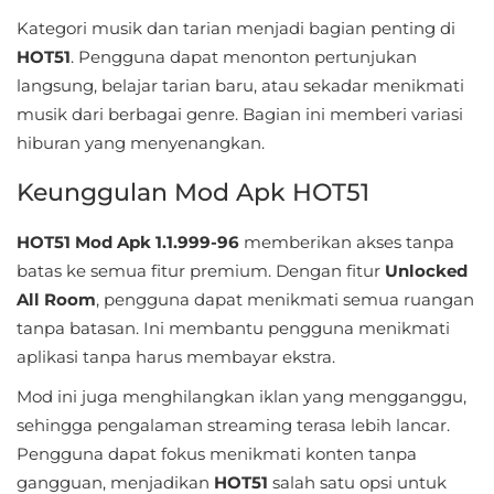
Kategori musik dan tarian menjadi bagian penting di
Food
HOT51
. Pengguna dapat menonton pertunjukan
&
langsung, belajar tarian baru, atau sekadar menikmati
Drink
musik dari berbagai genre. Bagian ini memberi variasi
hiburan yang menyenangkan.
Health
Keunggulan Mod Apk HOT51
&
Fitness
HOT51 Mod Apk 1.1.999-96
memberikan akses tanpa
batas ke semua fitur premium. Dengan fitur
Unlocked
House
All Room
, pengguna dapat menikmati semua ruangan
&
tanpa batasan. Ini membantu pengguna menikmati
Home
aplikasi tanpa harus membayar ekstra.
Libraries
Mod ini juga menghilangkan iklan yang mengganggu,
sehingga pengalaman streaming terasa lebih lancar.
&
Pengguna dapat fokus menikmati konten tanpa
Demo
gangguan, menjadikan
HOT51
salah satu opsi untuk