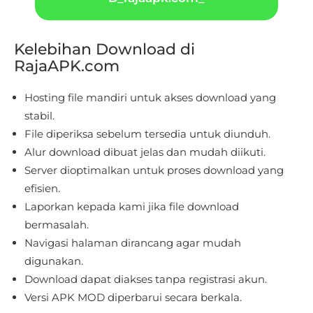
Cloud
Game
Kelebihan Download di
RajaAPK.com
Educational
Hosting file mandiri untuk akses download yang
First
stabil.
Person
File diperiksa sebelum tersedia untuk diunduh.
Alur download dibuat jelas dan mudah diikuti.
Horror
Server dioptimalkan untuk proses download yang
efisien.
Hypercasual
Laporkan kepada kami jika file download
Music
bermasalah.
Navigasi halaman dirancang agar mudah
Puzzle
digunakan.
Download dapat diakses tanpa registrasi akun.
Racing
Versi APK MOD diperbarui secara berkala.