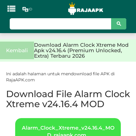

ID
KATEGORI
Games
Download Alarm Clock Xtreme Mod
Action
Kembali
Apk v24.16.4 (Premium Unlocked,
Extra) Terbaru 2026
Adventure
Ini adalah halaman untuk mendownload file APK di
Arcade
RajaAPK.com
Board
Download File Alarm Clock
Xtreme v24.16.4 MOD
Card
Casino
Alarm_Clock_Xtreme_v24.16.4_MO
Casual
D_rajaapk.com_