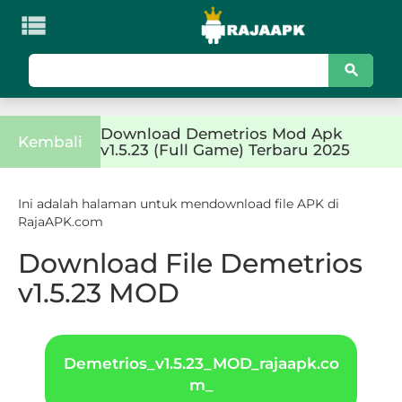

KATEGORI
Games
Download Demetrios Mod Apk
Action
Kembali
v1.5.23 (Full Game) Terbaru 2025
Adventure
Ini adalah halaman untuk mendownload file APK di
RajaAPK.com
Arcade
Download File Demetrios
Board
v1.5.23 MOD
Card
Casino
Demetrios_v1.5.23_MOD_rajaapk.co
m_
Casual