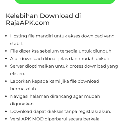
Educational
Kelebihan Download di
RajaAPK.com
First
Person
Hosting file mandiri untuk akses download yang
stabil.
Horror
File diperiksa sebelum tersedia untuk diunduh.
Hypercasual
Alur download dibuat jelas dan mudah diikuti.
Server dioptimalkan untuk proses download yang
Music
efisien.
Laporkan kepada kami jika file download
Puzzle
bermasalah.
Navigasi halaman dirancang agar mudah
Racing
digunakan.
Role
Download dapat diakses tanpa registrasi akun.
Versi APK MOD diperbarui secara berkala.
Playing