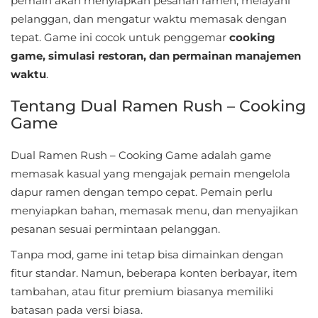
pemain akan menyiapkan pesanan ramen, melayani
Sandbox
pelanggan, dan mengatur waktu memasak dengan
tepat. Game ini cocok untuk penggemar
cooking
Shooting
game, simulasi restoran, dan permainan manajemen
Simulation
waktu
.
Tentang Dual Ramen Rush – Cooking
Sports
Game
Standalone
Dual Ramen Rush – Cooking Game adalah game
Story-
memasak kasual yang mengajak pemain mengelola
dapur ramen dengan tempo cepat. Pemain perlu
Driven
menyiapkan bahan, memasak menu, dan menyajikan
Strategi
pesanan sesuai permintaan pelanggan.
Tanpa mod, game ini tetap bisa dimainkan dengan
Trivia
fitur standar. Namun, beberapa konten berbayar, item
Word
tambahan, atau fitur premium biasanya memiliki
batasan pada versi biasa.