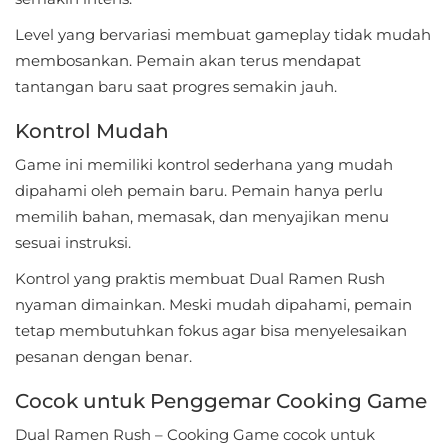
Personalisasi
Level yang bervariasi membuat gameplay tidak mudah
membosankan. Pemain akan terus mendapat
Personalization
tantangan baru saat progres semakin jauh.
Photography
Kontrol Mudah
Productivity
Game ini memiliki kontrol sederhana yang mudah
dipahami oleh pemain baru. Pemain hanya perlu
Shopping
memilih bahan, memasak, dan menyajikan menu
sesuai instruksi.
Social
Kontrol yang praktis membuat Dual Ramen Rush
Sport
nyaman dimainkan. Meski mudah dipahami, pemain
tetap membutuhkan fokus agar bisa menyelesaikan
Sports
pesanan dengan benar.
Tools
Cocok untuk Penggemar Cooking Game
Dual Ramen Rush – Cooking Game cocok untuk
Travel