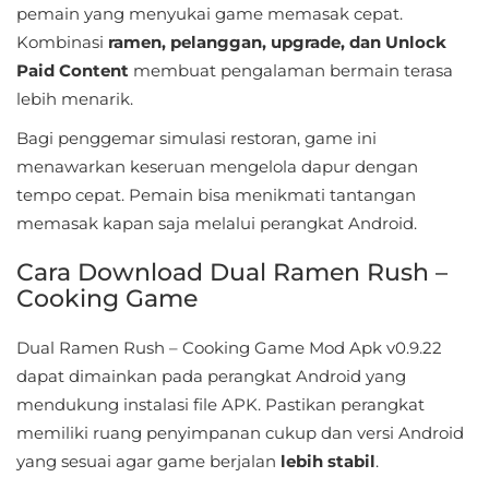
pemain yang menyukai game memasak cepat.
&
Kombinasi
ramen, pelanggan, upgrade, dan Unlock
Local
Paid Content
membuat pengalaman bermain terasa
lebih menarik.
Video
Players
Bagi penggemar simulasi restoran, game ini
menawarkan keseruan mengelola dapur dengan
&
tempo cepat. Pemain bisa menikmati tantangan
Editors
memasak kapan saja melalui perangkat Android.
Weather
Cara Download Dual Ramen Rush –
Cooking Game
Rekomendasi
Dual Ramen Rush – Cooking Game Mod Apk v0.9.22
dapat dimainkan pada perangkat Android yang
mendukung instalasi file APK. Pastikan perangkat
memiliki ruang penyimpanan cukup dan versi Android
yang sesuai agar game berjalan
lebih stabil
.