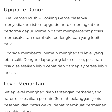
LifeStyle
Upgrade Dapur
Maps
Dual Ramen Rush – Cooking Game biasanya
&
menyediakan sistem upgrade untuk meningkatkan
Navigation
performa dapur. Pemain dapat mempercepat proses
memasak atau membuka perlengkapan yang lebih
Medical
baik.
Upgrade membantu pemain menghadapi level yang
Music
lebih sulit. Dengan dapur yang lebih efisien, pesanan
&
bisa diselesaikan lebih cepat dan gameplay terasa lebih
Audio
lancar.
News
Level Menantang
&
Setiap level menghadirkan tantangan berbeda yang
Magazines
harus diselesaikan pemain. Jumlah pelanggan, jenis
pesanan, dan batas waktu dapat membuat permainan
Parenting
semakin intens.