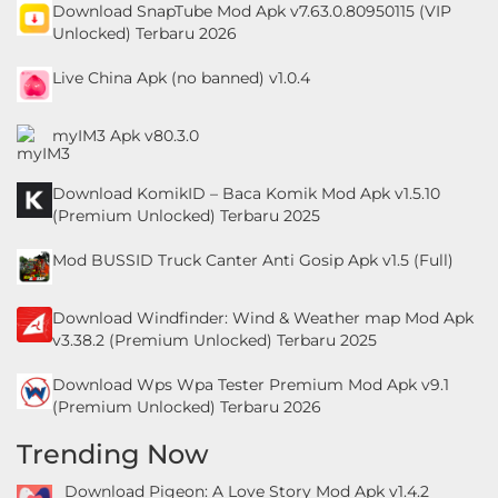
Download SnapTube Mod Apk v7.63.0.80950115 (VIP
Unlocked) Terbaru 2026
Live China Apk (no banned) v1.0.4
myIM3 Apk v80.3.0
Download KomikID – Baca Komik Mod Apk v1.5.10
(Premium Unlocked) Terbaru 2025
Mod BUSSID Truck Canter Anti Gosip Apk v1.5 (Full)
Download Windfinder: Wind & Weather map Mod Apk
v3.38.2 (Premium Unlocked) Terbaru 2025
Download Wps Wpa Tester Premium Mod Apk v9.1
(Premium Unlocked) Terbaru 2026
Trending Now
Download Pigeon: A Love Story Mod Apk v1.4.2