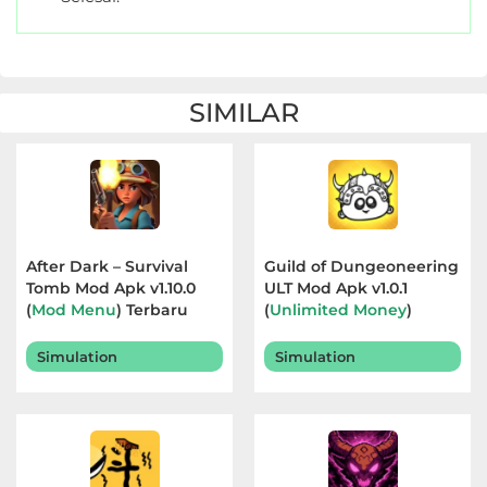
SIMILAR
After Dark – Survival
Guild of Dungeoneering
Tomb Mod Apk v1.10.0
ULT Mod Apk v1.0.1
(
Mod Menu
) Terbaru
(
Unlimited Money
)
2026
Terbaru 2026
Simulation
Simulation