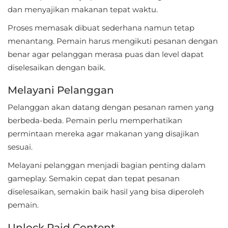
dan menyajikan makanan tepat waktu.
Referensi
Proses memasak dibuat sederhana namun tetap
Business
menantang. Pemain harus mengikuti pesanan dengan
benar agar pelanggan merasa puas dan level dapat
Comics
diselesaikan dengan baik.
Communication
Melayani Pelanggan
Pelanggan akan datang dengan pesanan ramen yang
Dating
berbeda-beda. Pemain perlu memperhatikan
Education
permintaan mereka agar makanan yang disajikan
sesuai.
Emulator
Melayani pelanggan menjadi bagian penting dalam
Entertainment
gameplay. Semakin cepat dan tepat pesanan
diselesaikan, semakin baik hasil yang bisa diperoleh
Events
pemain.
Finance
Unlock Paid Content