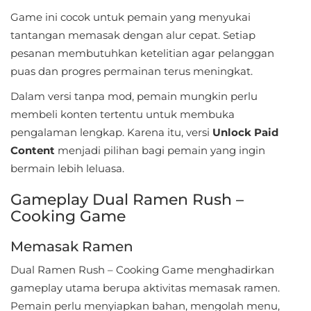
Apps
Game ini cocok untuk pemain yang menyukai
tantangan memasak dengan alur cepat. Setiap
Art
pesanan membutuhkan ketelitian agar pelanggan
&
puas dan progres permainan terus meningkat.
Design
Dalam versi tanpa mod, pemain mungkin perlu
Auto
membeli konten tertentu untuk membuka
&
pengalaman lengkap. Karena itu, versi
Unlock Paid
Content
Vehicles
menjadi pilihan bagi pemain yang ingin
bermain lebih leluasa.
Beauty
Gameplay Dual Ramen Rush –
Cooking Game
Books
&
Memasak Ramen
Reference
Dual Ramen Rush – Cooking Game menghadirkan
gameplay utama berupa aktivitas memasak ramen.
Buku
Pemain perlu menyiapkan bahan, mengolah menu,
&