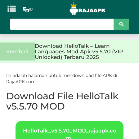

ID
KATEGORI
Games
Download HelloTalk – Learn
Action
Kembali
Languages Mod Apk v5.5.70 (VIP
Unlocked) Terbaru 2025
Adventure
Ini adalah halaman untuk mendownload file APK di
Arcade
RajaAPK.com
Board
Download File HelloTalk
v5.5.70 MOD
Card
Casino
HelloTalk_v5.5.70_MOD_rajaapk.co
Casual
m_