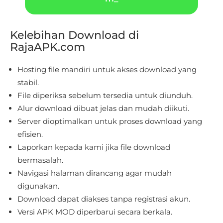
Educational
Kelebihan Download di
First
RajaAPK.com
Person
Hosting file mandiri untuk akses download yang
Horror
stabil.
File diperiksa sebelum tersedia untuk diunduh.
Hypercasual
Alur download dibuat jelas dan mudah diikuti.
Server dioptimalkan untuk proses download yang
Music
efisien.
Puzzle
Laporkan kepada kami jika file download
bermasalah.
Racing
Navigasi halaman dirancang agar mudah
digunakan.
Role
Download dapat diakses tanpa registrasi akun.
Playing
Versi APK MOD diperbarui secara berkala.