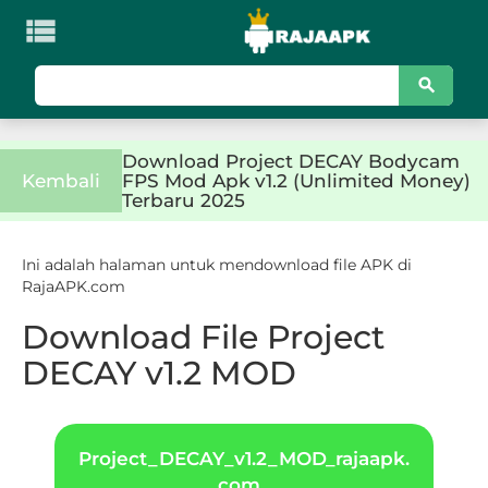

KATEGORI
Games
Download Project DECAY Bodycam
Action
Kembali
FPS Mod Apk v1.2 (Unlimited Money)
Terbaru 2025
Adventure
Ini adalah halaman untuk mendownload file APK di
Arcade
RajaAPK.com
Board
Download File Project
DECAY v1.2 MOD
Card
Casino
Project_DECAY_v1.2_MOD_rajaapk.
Casual
com_