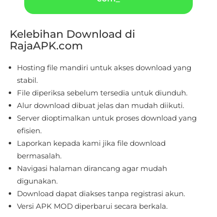
Educational
Kelebihan Download di
First
RajaAPK.com
Person
Hosting file mandiri untuk akses download yang
Horror
stabil.
File diperiksa sebelum tersedia untuk diunduh.
Hypercasual
Alur download dibuat jelas dan mudah diikuti.
Server dioptimalkan untuk proses download yang
Music
efisien.
Puzzle
Laporkan kepada kami jika file download
bermasalah.
Racing
Navigasi halaman dirancang agar mudah
digunakan.
Role
Download dapat diakses tanpa registrasi akun.
Playing
Versi APK MOD diperbarui secara berkala.