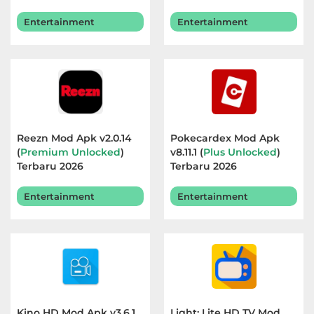
Entertainment
Entertainment
Reezn Mod Apk v2.0.14
Pokecardex Mod Apk
(
Premium Unlocked
)
v8.11.1 (
Plus Unlocked
)
Terbaru 2026
Terbaru 2026
Entertainment
Entertainment
Kino HD Mod Apk v3.6.1
Light: Lite HD TV Mod