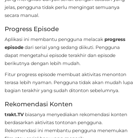
jelas, pengguna tidak perlu mengingat semuanya
Food
secara manual.
&
Progress Episode
Drink
Aplikasi ini membantu pengguna melacak
progress
Health
episode
dari serial yang sedang diikuti. Pengguna
&
dapat mengetahui episode terakhir dan episode
Fitness
berikutnya dengan lebih mudah.
Fitur progress episode membuat aktivitas menonton
House
terasa lebih nyaman. Pengguna tidak akan mudah lupa
&
bagian terakhir yang sudah ditonton sebelumnya.
Home
Rekomendasi Konten
Libraries
trakt.TV
biasanya menyediakan rekomendasi konten
&
berdasarkan aktivitas tontonan pengguna.
Demo
Rekomendasi ini membantu pengguna menemukan