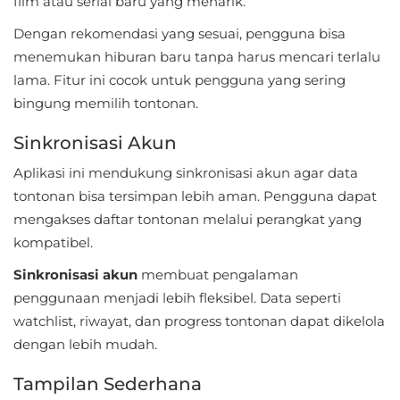
film atau serial baru yang menarik.
LifeStyle
Dengan rekomendasi yang sesuai, pengguna bisa
Maps
menemukan hiburan baru tanpa harus mencari terlalu
lama. Fitur ini cocok untuk pengguna yang sering
&
bingung memilih tontonan.
Navigation
Sinkronisasi Akun
Medical
Aplikasi ini mendukung sinkronisasi akun agar data
Music
tontonan bisa tersimpan lebih aman. Pengguna dapat
&
mengakses daftar tontonan melalui perangkat yang
kompatibel.
Audio
Sinkronisasi akun
membuat pengalaman
News
penggunaan menjadi lebih fleksibel. Data seperti
&
watchlist, riwayat, dan progress tontonan dapat dikelola
Magazines
dengan lebih mudah.
Parenting
Tampilan Sederhana