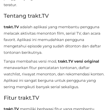
Sandbox
teratur.
Shooting
Tentang trakt.TV
Simulation
trakt.TV
adalah aplikasi yang membantu pengguna
melacak aktivitas menonton film, serial TV, dan acara
Sports
favorit. Aplikasi ini memudahkan pengguna
mengetahui episode yang sudah ditonton dan daftar
Standalone
tontonan berikutnya.
Story-
Tanpa membahas versi mod,
trakt.TV versi original
Driven
menawarkan fitur pencatatan tontonan, daftar
watchlist, riwayat menonton, dan rekomendasi konten.
Strategi
Aplikasi ini sangat berguna untuk pengguna yang
sering mengikuti banyak serial sekaligus.
Trivia
Fitur trakt.TV
Word
trakt.TV
memiliki berbagai fitur yang membantu