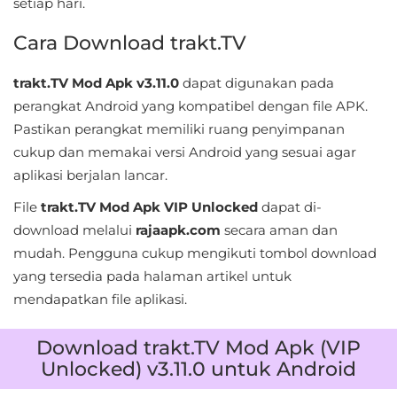
setiap hari.
&
Cara Download trakt.TV
Local
trakt.TV Mod Apk v3.11.0
dapat digunakan pada
Video
perangkat Android yang kompatibel dengan file APK.
Players
Pastikan perangkat memiliki ruang penyimpanan
&
cukup dan memakai versi Android yang sesuai agar
Editors
aplikasi berjalan lancar.
Weather
File
trakt.TV Mod Apk VIP Unlocked
dapat di-
download melalui
rajaapk.com
secara aman dan
Rekomendasi
mudah. Pengguna cukup mengikuti tombol download
yang tersedia pada halaman artikel untuk
mendapatkan file aplikasi.
Download trakt.TV Mod Apk (VIP
Unlocked) v3.11.0 untuk Android