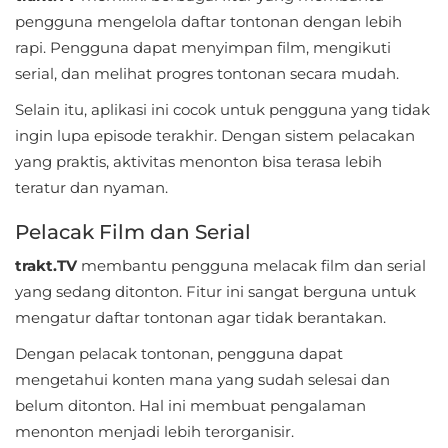
Apps
pengguna mengelola daftar tontonan dengan lebih
rapi. Pengguna dapat menyimpan film, mengikuti
Art
serial, dan melihat progres tontonan secara mudah.
&
Selain itu, aplikasi ini cocok untuk pengguna yang tidak
Design
ingin lupa episode terakhir. Dengan sistem pelacakan
Auto
yang praktis, aktivitas menonton bisa terasa lebih
&
teratur dan nyaman.
Vehicles
Pelacak Film dan Serial
Beauty
trakt.TV
membantu pengguna melacak film dan serial
yang sedang ditonton. Fitur ini sangat berguna untuk
Books
mengatur daftar tontonan agar tidak berantakan.
&
Dengan pelacak tontonan, pengguna dapat
Reference
mengetahui konten mana yang sudah selesai dan
belum ditonton. Hal ini membuat pengalaman
Buku
menonton menjadi lebih terorganisir.
&