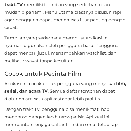
trakt.TV
memiliki tampilan yang sederhana dan
Personalisasi
mudah dipahami. Menu utama biasanya disusun rapi
agar pengguna dapat mengakses fitur penting dengan
Personalization
cepat.
Photography
Tampilan yang sederhana membuat aplikasi ini
nyaman digunakan oleh pengguna baru. Pengguna
Productivity
dapat mencari judul, menambahkan watchlist, dan
Shopping
melihat riwayat tanpa kesulitan.
Cocok untuk Pecinta Film
Social
Aplikasi ini cocok untuk pengguna yang menyukai
film,
Sport
serial, dan acara TV
. Semua daftar tontonan dapat
diatur dalam satu aplikasi agar lebih praktis.
Sports
Dengan trakt.TV, pengguna bisa menikmati hobi
Tools
menonton dengan lebih terorganisir. Aplikasi ini
membantu menjaga daftar film dan serial tetap rapi
Travel