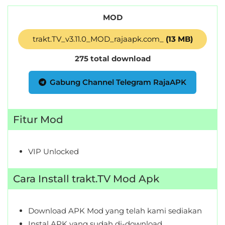
MOD
trakt.TV_v3.11.0_MOD_rajaapk.com_
(13 MB)
275 total download
Gabung Channel Telegram RajaAPK
Fitur Mod
VIP Unlocked
Cara Install trakt.TV Mod Apk
Download APK Mod yang telah kami sediakan
Instal APK yang sudah di-download