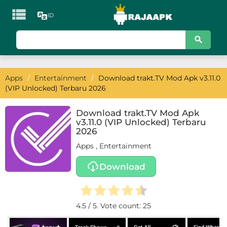

ID
KATEGORI
Games
Apps
/
Entertainment
/
Download trakt.TV Mod Apk v3.11.0
Action
(VIP Unlocked) Terbaru 2026
Adventure
Download trakt.TV Mod Apk
v3.11.0 (VIP Unlocked) Terbaru
Arcade
2026
Apps
,
Entertainment
Board
Download
Card
Casino
4.5
/ 5. Vote count:
25
Casual