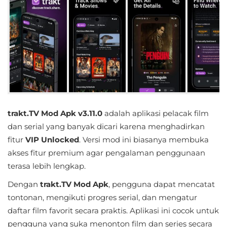
Educational
First
Person
Horror
Hypercasual
trakt.TV Mod Apk v3.11.0
adalah aplikasi pelacak film
Music
dan serial yang banyak dicari karena menghadirkan
fitur
VIP Unlocked
. Versi mod ini biasanya membuka
Puzzle
akses fitur premium agar pengalaman penggunaan
terasa lebih lengkap.
Racing
Dengan
trakt.TV Mod Apk
, pengguna dapat mencatat
Role
tontonan, mengikuti progres serial, dan mengatur
Playing
daftar film favorit secara praktis. Aplikasi ini cocok untuk
pengguna yang suka menonton film dan series secara