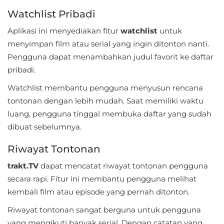
Watchlist Pribadi
Referensi
Aplikasi ini menyediakan fitur
watchlist
untuk
Business
menyimpan film atau serial yang ingin ditonton nanti.
Pengguna dapat menambahkan judul favorit ke daftar
Comics
pribadi.
Communication
Watchlist membantu pengguna menyusun rencana
tontonan dengan lebih mudah. Saat memiliki waktu
Dating
luang, pengguna tinggal membuka daftar yang sudah
dibuat sebelumnya.
Education
Riwayat Tontonan
Emulator
trakt.TV
dapat mencatat riwayat tontonan pengguna
Entertainment
secara rapi. Fitur ini membantu pengguna melihat
kembali film atau episode yang pernah ditonton.
Events
Riwayat tontonan sangat berguna untuk pengguna
Finance
yang mengikuti banyak serial. Dengan catatan yang