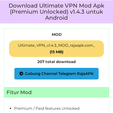
Download Ultimate VPN Mod Apk
(Premium Unlocked) v1.4.3 untuk
Android
MOD
Ultimate_VPN_v1.4.3_MOD_rajaapk.com_
(13 MB)
207 total download
Gabung Channel Telegram RajaAPK
Fitur Mod
Premium / Paid features Unlocked