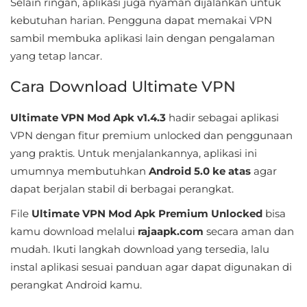
Selain ringan, aplikasi juga nyaman dijalankan untuk
&
kebutuhan harian. Pengguna dapat memakai VPN
Local
sambil membuka aplikasi lain dengan pengalaman
yang tetap lancar.
Video
Cara Download Ultimate VPN
Players
&
Ultimate VPN Mod Apk v1.4.3
hadir sebagai aplikasi
Editors
VPN dengan fitur premium unlocked dan penggunaan
yang praktis. Untuk menjalankannya, aplikasi ini
Weather
umumnya membutuhkan
Android 5.0 ke atas
agar
Rekomendasi
dapat berjalan stabil di berbagai perangkat.
File
Ultimate VPN Mod Apk Premium Unlocked
bisa
kamu download melalui
rajaapk.com
secara aman dan
mudah. Ikuti langkah download yang tersedia, lalu
instal aplikasi sesuai panduan agar dapat digunakan di
perangkat Android kamu.