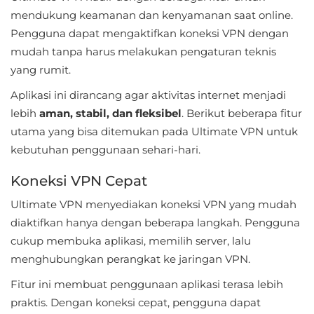
Apps
mendukung keamanan dan kenyamanan saat online.
Pengguna dapat mengaktifkan koneksi VPN dengan
Art
mudah tanpa harus melakukan pengaturan teknis
&
yang rumit.
Design
Aplikasi ini dirancang agar aktivitas internet menjadi
Auto
lebih
aman, stabil, dan fleksibel
. Berikut beberapa fitur
&
utama yang bisa ditemukan pada Ultimate VPN untuk
kebutuhan penggunaan sehari-hari.
Vehicles
Koneksi VPN Cepat
Beauty
Ultimate VPN menyediakan koneksi VPN yang mudah
Books
diaktifkan hanya dengan beberapa langkah. Pengguna
&
cukup membuka aplikasi, memilih server, lalu
Reference
menghubungkan perangkat ke jaringan VPN.
Fitur ini membuat penggunaan aplikasi terasa lebih
Buku
praktis. Dengan koneksi cepat, pengguna dapat
&