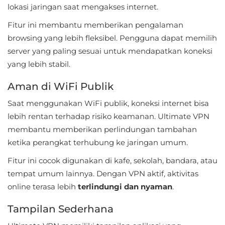
lokasi jaringan saat mengakses internet.
Food
Fitur ini membantu memberikan pengalaman
&
browsing yang lebih fleksibel. Pengguna dapat memilih
Drink
server yang paling sesuai untuk mendapatkan koneksi
yang lebih stabil.
Health
Aman di WiFi Publik
&
Fitness
Saat menggunakan WiFi publik, koneksi internet bisa
lebih rentan terhadap risiko keamanan. Ultimate VPN
House
membantu memberikan perlindungan tambahan
&
ketika perangkat terhubung ke jaringan umum.
Home
Fitur ini cocok digunakan di kafe, sekolah, bandara, atau
tempat umum lainnya. Dengan VPN aktif, aktivitas
Libraries
online terasa lebih
terlindungi dan nyaman
.
&
Tampilan Sederhana
Demo