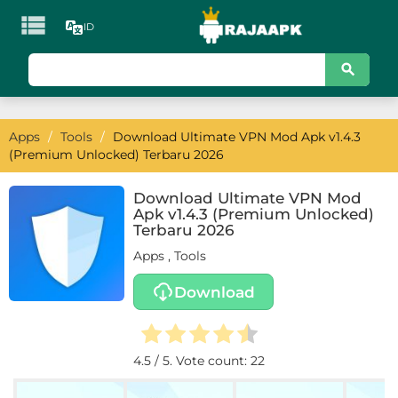

ID
KATEGORI
Games
Apps
/
Tools
/
Download Ultimate VPN Mod Apk v1.4.3
Action
(Premium Unlocked) Terbaru 2026
Adventure
Download Ultimate VPN Mod
Apk v1.4.3 (Premium Unlocked)
Arcade
Terbaru 2026
Apps
,
Tools
Board
Download
Card
Casino
4.5
/ 5. Vote count:
22
Casual