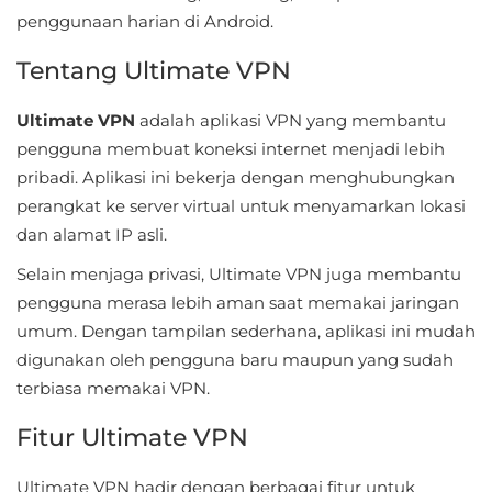
Sandbox
penggunaan harian di Android.
Shooting
Tentang Ultimate VPN
Simulation
Ultimate VPN
adalah aplikasi VPN yang membantu
pengguna membuat koneksi internet menjadi lebih
Sports
pribadi. Aplikasi ini bekerja dengan menghubungkan
perangkat ke server virtual untuk menyamarkan lokasi
Standalone
dan alamat IP asli.
Story-
Selain menjaga privasi, Ultimate VPN juga membantu
Driven
pengguna merasa lebih aman saat memakai jaringan
umum. Dengan tampilan sederhana, aplikasi ini mudah
Strategi
digunakan oleh pengguna baru maupun yang sudah
terbiasa memakai VPN.
Trivia
Fitur Ultimate VPN
Word
Ultimate VPN hadir dengan berbagai fitur untuk