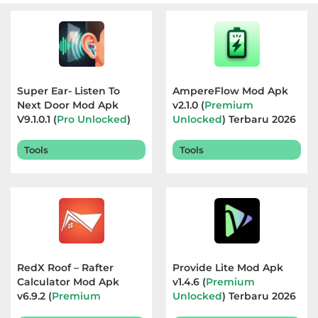
Super Ear- Listen To
AmpereFlow Mod Apk
Next Door Mod Apk
v2.1.0 (
Premium
V9.1.0.1 (
Pro Unlocked
)
Unlocked
) Terbaru 2026
Terbaru 2026
Tools
Tools
RedX Roof – Rafter
Provide Lite Mod Apk
Calculator Mod Apk
v1.4.6 (
Premium
v6.9.2 (
Premium
Unlocked
) Terbaru 2026
Unlocked
) Terbaru 2026