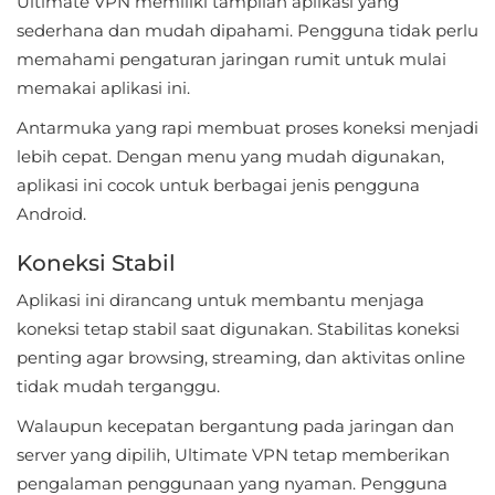
Ultimate VPN memiliki tampilan aplikasi yang
LifeStyle
sederhana dan mudah dipahami. Pengguna tidak perlu
memahami pengaturan jaringan rumit untuk mulai
Maps
memakai aplikasi ini.
&
Antarmuka yang rapi membuat proses koneksi menjadi
Navigation
lebih cepat. Dengan menu yang mudah digunakan,
Medical
aplikasi ini cocok untuk berbagai jenis pengguna
Android.
Music
Koneksi Stabil
&
Aplikasi ini dirancang untuk membantu menjaga
Audio
koneksi tetap stabil saat digunakan. Stabilitas koneksi
News
penting agar browsing, streaming, dan aktivitas online
&
tidak mudah terganggu.
Magazines
Walaupun kecepatan bergantung pada jaringan dan
server yang dipilih, Ultimate VPN tetap memberikan
Parenting
pengalaman penggunaan yang nyaman. Pengguna