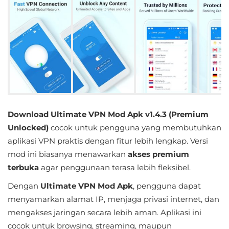
Educational
First
Person
Horror
Hypercasual
Download Ultimate VPN Mod Apk v1.4.3 (Premium
Music
Unlocked)
cocok untuk pengguna yang membutuhkan
aplikasi VPN praktis dengan fitur lebih lengkap. Versi
Puzzle
mod ini biasanya menawarkan
akses premium
terbuka
agar penggunaan terasa lebih fleksibel.
Racing
Dengan
Ultimate VPN Mod Apk
, pengguna dapat
Role
menyamarkan alamat IP, menjaga privasi internet, dan
Playing
mengakses jaringan secara lebih aman. Aplikasi ini
cocok untuk browsing, streaming, maupun