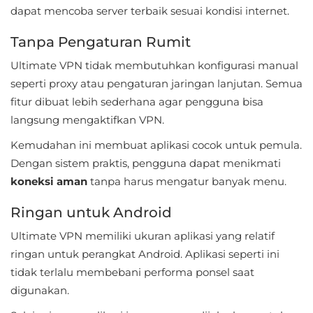
dapat mencoba server terbaik sesuai kondisi internet.
Personalisasi
Tanpa Pengaturan Rumit
Personalization
Ultimate VPN tidak membutuhkan konfigurasi manual
Photography
seperti proxy atau pengaturan jaringan lanjutan. Semua
fitur dibuat lebih sederhana agar pengguna bisa
Productivity
langsung mengaktifkan VPN.
Shopping
Kemudahan ini membuat aplikasi cocok untuk pemula.
Dengan sistem praktis, pengguna dapat menikmati
Social
koneksi aman
tanpa harus mengatur banyak menu.
Sport
Ringan untuk Android
Ultimate VPN memiliki ukuran aplikasi yang relatif
Sports
ringan untuk perangkat Android. Aplikasi seperti ini
tidak terlalu membebani performa ponsel saat
Tools
digunakan.
Travel