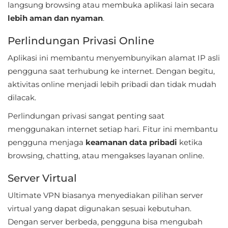
langsung browsing atau membuka aplikasi lain secara
Referensi
lebih aman dan nyaman
.
Business
Perlindungan Privasi Online
Aplikasi ini membantu menyembunyikan alamat IP asli
Comics
pengguna saat terhubung ke internet. Dengan begitu,
Communication
aktivitas online menjadi lebih pribadi dan tidak mudah
dilacak.
Dating
Perlindungan privasi sangat penting saat
menggunakan internet setiap hari. Fitur ini membantu
Education
pengguna menjaga
keamanan data pribadi
ketika
Emulator
browsing, chatting, atau mengakses layanan online.
Server Virtual
Entertainment
Ultimate VPN biasanya menyediakan pilihan server
Events
virtual yang dapat digunakan sesuai kebutuhan.
Dengan server berbeda, pengguna bisa mengubah
Finance