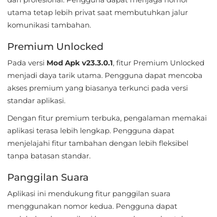
utama tetap lebih privat saat membutuhkan jalur
Referensi
komunikasi tambahan.
Business
Premium Unlocked
Comics
Pada versi
Mod Apk v23.3.0.1
, fitur Premium Unlocked
menjadi daya tarik utama. Pengguna dapat mencoba
Communication
akses premium yang biasanya terkunci pada versi
standar aplikasi.
Dating
Dengan fitur premium terbuka, pengalaman memakai
Education
aplikasi terasa lebih lengkap. Pengguna dapat
menjelajahi fitur tambahan dengan lebih fleksibel
Emulator
tanpa batasan standar.
Entertainment
Panggilan Suara
Events
Aplikasi ini mendukung fitur panggilan suara
menggunakan nomor kedua. Pengguna dapat
Finance