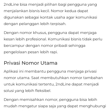
LifeStyle
2ndLine bisa menjadi pilihan bagi pengguna yang
menjalankan bisnis kecil. Nomor kedua dapat
Maps
digunakan sebagai kontak usaha agar komunikasi
&
dengan pelanggan lebih terpisah.
Navigation
Dengan nomor khusus, pengguna dapat menjaga
kesan lebih profesional. Komunikasi bisnis tidak perlu
Medical
bercampur dengan nomor pribadi sehingga
pengelolaan pesan lebih rapi.
Music
&
Privasi Nomor Utama
Audio
Aplikasi ini membantu pengguna menjaga privasi
nomor utama. Saat membutuhkan nomor tambahan
News
untuk komunikasi tertentu, 2ndLine dapat menjadi
&
solusi yang lebih fleksibel.
Magazines
Dengan memisahkan nomor, pengguna bisa lebih
Parenting
mudah mengatur siapa saja yang dapat menghubungi