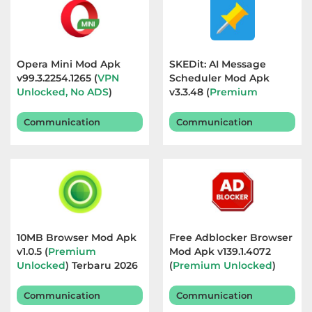
Opera Mini Mod Apk
SKEDit: AI Message
v99.3.2254.1265 (
VPN
Scheduler Mod Apk
Unlocked, No ADS
)
v3.3.48 (
Premium
Terbaru 2026
Unlocked
) Terbaru 2026
Communication
Communication
10MB Browser Mod Apk
Free Adblocker Browser
v1.0.5 (
Premium
Mod Apk v139.1.4072
Unlocked
) Terbaru 2026
(
Premium Unlocked
)
Terbaru 2026
Communication
Communication