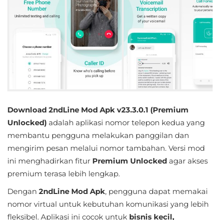
Educational
First
Person
Horror
Hypercasual
Download 2ndLine Mod Apk v23.3.0.1 (Premium
Music
Unlocked)
adalah aplikasi nomor telepon kedua yang
membantu pengguna melakukan panggilan dan
Puzzle
mengirim pesan melalui nomor tambahan. Versi mod
ini menghadirkan fitur
Premium Unlocked
agar akses
Racing
premium terasa lebih lengkap.
Role
Dengan
2ndLine Mod Apk
, pengguna dapat memakai
Playing
nomor virtual untuk kebutuhan komunikasi yang lebih
fleksibel. Aplikasi ini cocok untuk
bisnis kecil,