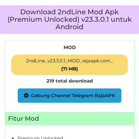
Download 2ndLine Mod Apk
(Premium Unlocked) v23.3.0.1 untuk
Android
MOD
2ndLine_v23.3.0.1_MOD_rajaapk.com_
(71 MB)
219 total download
Gabung Channel Telegram RajaAPK
Fitur Mod
Premium Unlocked