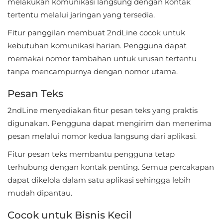
melakukan komunikasi langsung dengan kontak
tertentu melalui jaringan yang tersedia.
Food
Fitur panggilan membuat 2ndLine cocok untuk
&
kebutuhan komunikasi harian. Pengguna dapat
Drink
memakai nomor tambahan untuk urusan tertentu
tanpa mencampurnya dengan nomor utama.
Health
&
Pesan Teks
Fitness
2ndLine menyediakan fitur pesan teks yang praktis
digunakan. Pengguna dapat mengirim dan menerima
House
pesan melalui nomor kedua langsung dari aplikasi.
&
Fitur pesan teks membantu pengguna tetap
Home
terhubung dengan kontak penting. Semua percakapan
Libraries
dapat dikelola dalam satu aplikasi sehingga lebih
&
mudah dipantau.
Demo
Cocok untuk Bisnis Kecil