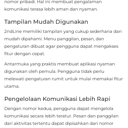
nomor pribadi. Hal ini membuat pengalaman
Personalisasi
komunikasi terasa lebih aman dan nyaman.
Personalization
Tampilan Mudah Digunakan
2ndLine memiliki tampilan yang cukup sederhana dan
Photography
mudah dipahami. Menu panggilan, pesan, dan
Productivity
pengaturan dibuat agar pengguna dapat mengakses
fitur dengan cepat.
Shopping
Antarmuka yang praktis membuat aplikasi nyaman
digunakan oleh pemula. Pengguna tidak perlu
Social
melewati pengaturan rumit untuk mulai memakai fitur
Sport
utama.
Pengelolaan Komunikasi Lebih Rapi
Sports
Dengan nomor kedua, pengguna dapat mengelola
Tools
komunikasi secara lebih teratur. Pesan dan panggilan
dari aktivitas tertentu dapat dipisahkan dari nomor
Travel