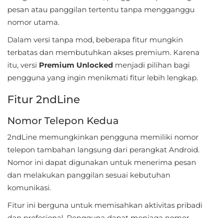
Apps
pesan atau panggilan tertentu tanpa mengganggu
nomor utama.
Art
&
Dalam versi tanpa mod, beberapa fitur mungkin
terbatas dan membutuhkan akses premium. Karena
Design
itu, versi
Premium Unlocked
menjadi pilihan bagi
Auto
pengguna yang ingin menikmati fitur lebih lengkap.
&
Fitur 2ndLine
Vehicles
Nomor Telepon Kedua
Beauty
2ndLine memungkinkan pengguna memiliki nomor
telepon tambahan langsung dari perangkat Android.
Books
Nomor ini dapat digunakan untuk menerima pesan
&
dan melakukan panggilan sesuai kebutuhan
Reference
komunikasi.
Buku
Fitur ini berguna untuk memisahkan aktivitas pribadi
&
dan profesional. Pengguna dapat menjaga nomor