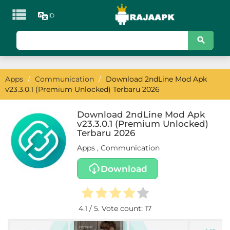

ID
KATEGORI
Games
Apps
/
Communication
/
Download 2ndLine Mod Apk
Action
v23.3.0.1 (Premium Unlocked) Terbaru 2026
Adventure
Download 2ndLine Mod Apk
v23.3.0.1 (Premium Unlocked)
Arcade
Terbaru 2026
Apps
,
Communication
Board
Download
Card
Casino
4.1
/ 5. Vote count:
17
Casual