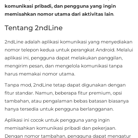
Sandbox
komunikasi pribadi, dan pengguna yang ingin
memisahkan nomor utama dari aktivitas lain
.
Shooting
Tentang 2ndLine
Simulation
2ndLine adalah aplikasi komunikasi yang menyediakan
Sports
nomor telepon kedua untuk perangkat Android. Melalui
aplikasi ini, pengguna dapat melakukan panggilan,
Standalone
mengirim pesan, dan mengelola komunikasi tanpa
harus memakai nomor utama.
Story-
Driven
Tanpa mod, 2ndLine tetap dapat digunakan dengan
fitur standar. Namun, beberapa fitur premium, opsi
Strategi
tambahan, atau pengalaman bebas batasan biasanya
hanya tersedia untuk pengguna berlangganan.
Trivia
Aplikasi ini cocok untuk pengguna yang ingin
Word
memisahkan komunikasi pribadi dan pekerjaan.
Dengan nomor tambahan, pengguna dapat mengatur