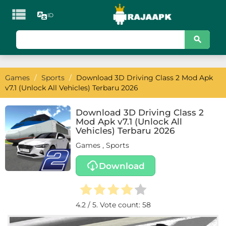

ID
KATEGORI
Games
Games
/
Sports
/
Download 3D Driving Class 2 Mod Apk
Action
v7.1 (Unlock All Vehicles) Terbaru 2026
Adventure
Download 3D Driving Class 2
Mod Apk v7.1 (Unlock All
Arcade
Vehicles) Terbaru 2026
Games
,
Sports
Board
Download
Card
Casino
4.2
/ 5. Vote count:
58
Casual