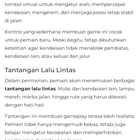
tombol virtual untuk mengatur arah, mempercepat
Food
kendaraan, mengerem, dan menjaga posisi tetap stabil
di jalan.
&
Drink
Kontrol yang sederhana membuat game ini cocok
untuk pemain baru. Meski begitu, tetap dibutuhkan
Health
ketelitian agar kendaraan tidak menabrak pembatas,
&
kendaraan lain, atau keluar dari jalur.
Fitness
Tantangan Lalu Lintas
House
Dalam permainan, pemain akan menemukan berbagai
&
tantangan lalu lintas
. Mulai dari kendaraan lain, lampu
merah, marka jalan, hingga rute yang harus dilewati
Home
dengan hati-hati.
Libraries
Tantangan ini membuat gameplay terasa lebih realistis.
&
Pemain tidak hanya mengemudi bebas, tetapi juga
Demo
belajar mengatur kecepatan dan memperhatikan