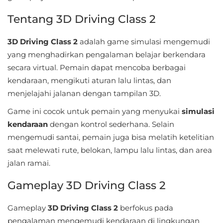
Sandbox
Tentang 3D Driving Class 2
Shooting
3D Driving Class 2
adalah game simulasi mengemudi
Simulation
yang menghadirkan pengalaman belajar berkendara
secara virtual. Pemain dapat mencoba berbagai
Sports
kendaraan, mengikuti aturan lalu lintas, dan
menjelajahi jalanan dengan tampilan 3D.
Standalone
Game ini cocok untuk pemain yang menyukai
simulasi
Story-
kendaraan
dengan kontrol sederhana. Selain
Driven
mengemudi santai, pemain juga bisa melatih ketelitian
saat melewati rute, belokan, lampu lalu lintas, dan area
Strategi
jalan ramai.
Trivia
Gameplay 3D Driving Class 2
Word
Gameplay
3D Driving Class 2
berfokus pada
pengalaman mengemudi kendaraan di lingkungan