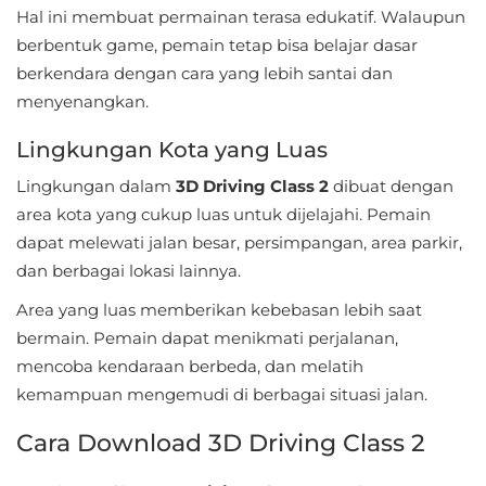
Hal ini membuat permainan terasa edukatif. Walaupun
Personalisasi
berbentuk game, pemain tetap bisa belajar dasar
berkendara dengan cara yang lebih santai dan
Personalization
menyenangkan.
Photography
Lingkungan Kota yang Luas
Productivity
Lingkungan dalam
3D Driving Class 2
dibuat dengan
area kota yang cukup luas untuk dijelajahi. Pemain
Shopping
dapat melewati jalan besar, persimpangan, area parkir,
dan berbagai lokasi lainnya.
Social
Area yang luas memberikan kebebasan lebih saat
Sport
bermain. Pemain dapat menikmati perjalanan,
mencoba kendaraan berbeda, dan melatih
Sports
kemampuan mengemudi di berbagai situasi jalan.
Tools
Cara Download 3D Driving Class 2
Travel