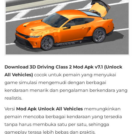
Educational
First
Person
Horror
Hypercasual
Download 3D Driving Class 2 Mod Apk v7.1 (Unlock
Music
All Vehicles)
cocok untuk pemain yang menyukai
game simulasi mengemudi dengan berbagai
Puzzle
kendaraan menarik dan pengalaman berkendara yang
realistis.
Racing
Versi
Mod Apk Unlock All Vehicles
memungkinkan
Role
pemain mencoba berbagai kendaraan yang tersedia
Playing
tanpa harus membuka satu per satu, sehingga
gameplay terasa lebih bebas dan praktis.