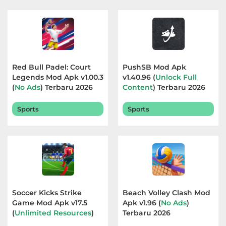
Red Bull Padel: Court
PushSB Mod Apk
Legends Mod Apk v1.00.3
v1.40.96 (
Unlock Full
(
No Ads
) Terbaru 2026
Content
) Terbaru 2026
Sports
Sports
Soccer Kicks Strike
Beach Volley Clash Mod
Game Mod Apk v17.5
Apk v1.96 (
No Ads
)
(
Unlimited Resources
)
Terbaru 2026
Terbaru 2026