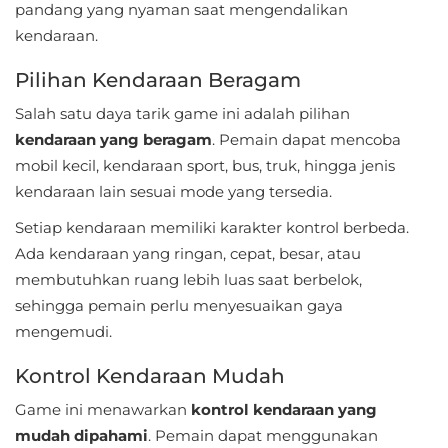
pandang yang nyaman saat mengendalikan
Referensi
kendaraan.
Business
Pilihan Kendaraan Beragam
Salah satu daya tarik game ini adalah pilihan
Comics
kendaraan yang beragam
. Pemain dapat mencoba
Communication
mobil kecil, kendaraan sport, bus, truk, hingga jenis
kendaraan lain sesuai mode yang tersedia.
Dating
Setiap kendaraan memiliki karakter kontrol berbeda.
Ada kendaraan yang ringan, cepat, besar, atau
Education
membutuhkan ruang lebih luas saat berbelok,
Emulator
sehingga pemain perlu menyesuaikan gaya
mengemudi.
Entertainment
Kontrol Kendaraan Mudah
Events
Game ini menawarkan
kontrol kendaraan yang
mudah dipahami
. Pemain dapat menggunakan
Finance