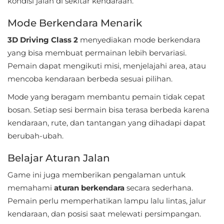
kondisi jalan di sekitar kendaraan.
LifeStyle
Mode Berkendara Menarik
Maps
3D Driving Class 2
menyediakan mode berkendara
&
yang bisa membuat permainan lebih bervariasi.
Navigation
Pemain dapat mengikuti misi, menjelajahi area, atau
mencoba kendaraan berbeda sesuai pilihan.
Medical
Mode yang beragam membantu pemain tidak cepat
Music
bosan. Setiap sesi bermain bisa terasa berbeda karena
&
kendaraan, rute, dan tantangan yang dihadapi dapat
berubah-ubah.
Audio
Belajar Aturan Jalan
News
&
Game ini juga memberikan pengalaman untuk
memahami
aturan berkendara
secara sederhana.
Magazines
Pemain perlu memperhatikan lampu lalu lintas, jalur
Parenting
kendaraan, dan posisi saat melewati persimpangan.