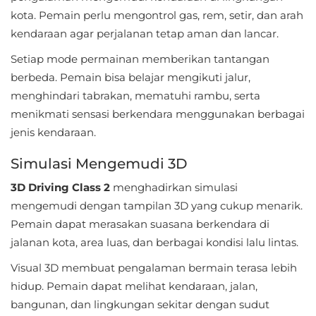
Apps
kota. Pemain perlu mengontrol gas, rem, setir, dan arah
kendaraan agar perjalanan tetap aman dan lancar.
Art
&
Setiap mode permainan memberikan tantangan
berbeda. Pemain bisa belajar mengikuti jalur,
Design
menghindari tabrakan, mematuhi rambu, serta
Auto
menikmati sensasi berkendara menggunakan berbagai
&
jenis kendaraan.
Vehicles
Simulasi Mengemudi 3D
Beauty
3D Driving Class 2
menghadirkan simulasi
mengemudi dengan tampilan 3D yang cukup menarik.
Books
Pemain dapat merasakan suasana berkendara di
&
jalanan kota, area luas, dan berbagai kondisi lalu lintas.
Reference
Visual 3D membuat pengalaman bermain terasa lebih
hidup. Pemain dapat melihat kendaraan, jalan,
Buku
bangunan, dan lingkungan sekitar dengan sudut
&