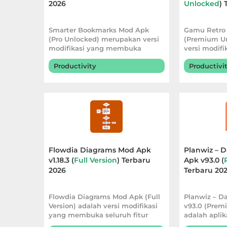
2026
Unlocked
) 
Personalisasi
Smarter Bookmarks Mod Apk
Gamu Retro
Personalization
(Pro Unlocked) merupakan versi
(Premium U
modifikasi yang membuka
versi modif
Photography
seluruh fitur Pro s
seluruh fitur
Productivity
Productivi
Productivity
Shopping
Social
Flowdia Diagrams Mod Apk
Planwiz – D
Sport
v1.18.3 (
Full Version
) Terbaru
Apk v93.0 (
2026
Terbaru 20
Sports
Flowdia Diagrams Mod Apk (Full
Planwiz – D
Tools
Version) adalah versi modifikasi
v93.0 (Prem
yang membuka seluruh fitur
adalah aplik
Travel
premium s
yang mem