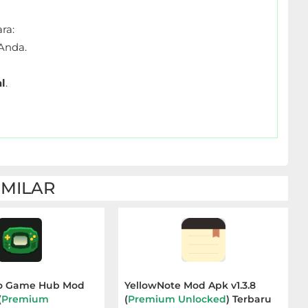
ra:
Anda.
l
.
IMILAR
o Game Hub Mod
YellowNote Mod Apk v1.3.8
(
Premium
(
Premium Unlocked
) Terbaru