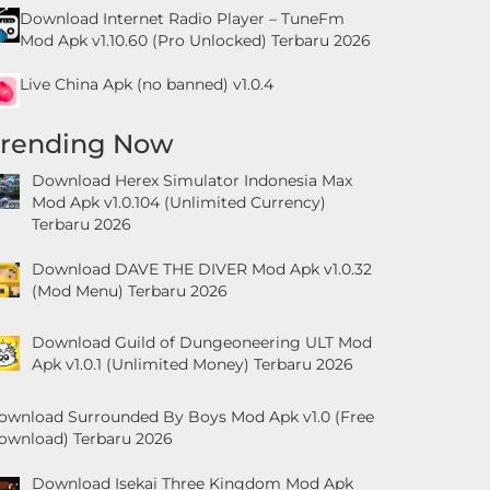
Download Internet Radio Player – TuneFm
Mod Apk v1.10.60 (Pro Unlocked) Terbaru 2026
Live China Apk (no banned) v1.0.4
Trending Now
Download Herex Simulator Indonesia Max
Mod Apk v1.0.104 (Unlimited Currency)
Terbaru 2026
Download DAVE THE DIVER Mod Apk v1.0.32
(Mod Menu) Terbaru 2026
Download Guild of Dungeoneering ULT Mod
Apk v1.0.1 (Unlimited Money) Terbaru 2026
ownload Surrounded By Boys Mod Apk v1.0 (Free
ownload) Terbaru 2026
Download Isekai Three Kingdom Mod Apk