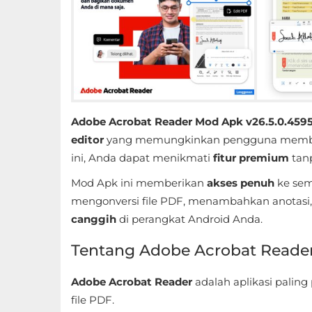
Educational
First
Person
Horror
Adobe Acrobat Reader Mod Apk v26.5.0.4595
Hypercasual
editor
yang memungkinkan pengguna memba
ini, Anda dapat menikmati
fitur premium
tan
Music
Mod Apk ini memberikan
akses penuh
ke semu
mengonversi file PDF, menambahkan anotasi, 
Puzzle
canggih
di perangkat Android Anda.
Racing
Tentang Adobe Acrobat Reade
Role
Adobe Acrobat Reader
adalah aplikasi palin
Playing
file PDF.