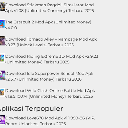
Download Stickman Ragdoll Simulator Mod
Apk v1.08 (Unlimited Currency) Terbaru 2025
The Catapult 2 Mod Apk (Unlimited Money)
v4.0.0
Download Tornado Alley – Rampage Mod Apk
v0.23 (Unlock Levels) Terbaru 2025
Download Riding Extreme 3D Mod Apk v2.9.23
(Unlimited Money) Terbaru 2025
Download Idle Superpower School Mod Apk
v2.3.7 (Unlimited Money) Terbaru 2026
Download Wild Clash Online Battle Mod Apk
v1.8.5.10074 (Unlimited Money) Terbaru 2025
plikasi Terpopuler
Download Love678 Mod Apk v1.1.999-86 (VIP,
Room Unlocked) Terbaru 2026