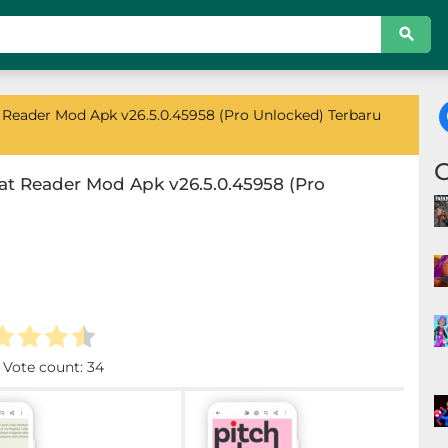
eader Mod Apk v26.5.0.45958 (Pro Unlocked) Terbaru
 Reader Mod Apk v26.5.0.45958 (Pro
. Vote count:
34