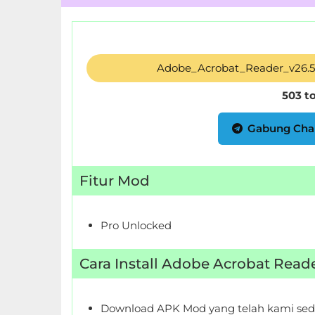
Food
&
Adobe_Acrobat_Reader_v26.
Drink
503 t
Health
&
Gabung Cha
Fitness
House
Fitur Mod
&
Home
Pro Unlocked
Libraries
Cara Install Adobe Acrobat Rea
&
Demo
Download APK Mod yang telah kami sed