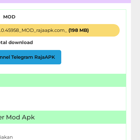
MOD
5.0.45958_MOD_rajaapk.com_
(198 MB)
otal download
nnel Telegram RajaAPK
der Mod Apk
iakan