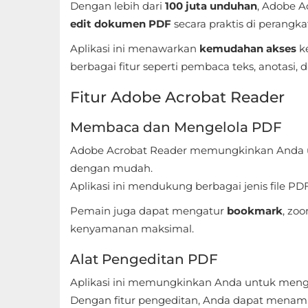
Dengan lebih dari
100 juta unduhan
, Adobe A
Sandbox
edit dokumen PDF
secara praktis di perangka
Shooting
Aplikasi ini menawarkan
kemudahan akses
k
berbagai fitur seperti pembaca teks, anotasi, da
Simulation
Fitur Adobe Acrobat Reader
Sports
Membaca dan Mengelola PDF
Standalone
Adobe Acrobat Reader memungkinkan Anda
Story-
dengan mudah.
Driven
Aplikasi ini mendukung berbagai jenis file 
Pemain juga dapat mengatur
bookmark
, zo
Strategi
kenyamanan maksimal.
Trivia
Alat Pengeditan PDF
Word
Aplikasi ini memungkinkan Anda untuk men
Dengan fitur pengeditan, Anda dapat menam