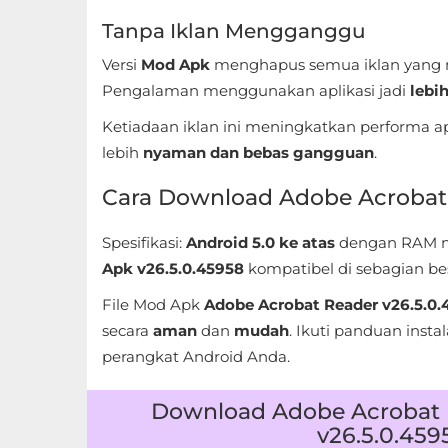
Referensi
Tanpa Iklan Mengganggu
Versi
Mod Apk
menghapus semua iklan yang
Business
Pengalaman menggunakan aplikasi jadi
lebih
Comics
Ketiadaan iklan ini meningkatkan performa
lebih
nyaman dan bebas gangguan
.
Communication
Cara Download Adobe Acrobat
Dating
Spesifikasi:
Android 5.0 ke atas
dengan RAM min
Education
Apk v26.5.0.45958
kompatibel di sebagian be
Emulator
File Mod Apk
Adobe Acrobat Reader v26.5.0.
secara
aman
dan
mudah
. Ikuti panduan inst
Entertainment
perangkat Android Anda.
Events
Download Adobe Acrobat 
v26.5.0.459
Finance