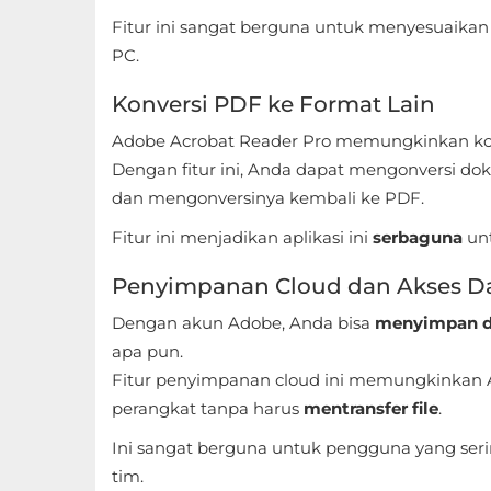
Apps
Fitur ini sangat berguna untuk menyesuaik
Art
PC.
&
Konversi PDF ke Format Lain
Design
Adobe Acrobat Reader Pro memungkinkan ko
Dengan fitur ini, Anda dapat mengonversi do
Auto
dan mengonversinya kembali ke PDF.
&
Vehicles
Fitur ini menjadikan aplikasi ini
serbaguna
unt
Penyimpanan Cloud dan Akses D
Beauty
Dengan akun Adobe, Anda bisa
menyimpan d
Books
apa pun.
&
Fitur penyimpanan cloud ini memungkinkan
Reference
perangkat tanpa harus
mentransfer file
.
Ini sangat berguna untuk pengguna yang seri
Buku
tim.
&