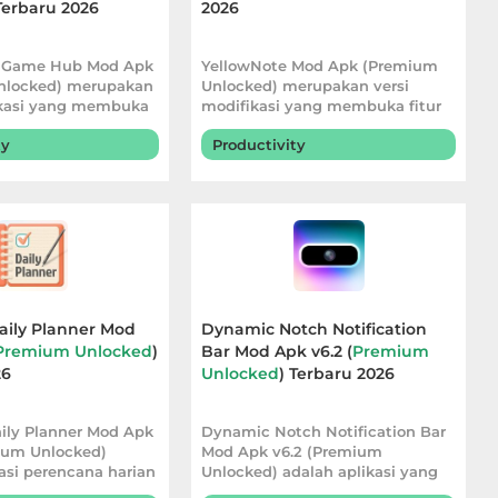
Terbaru 2026
2026
 Game Hub Mod Apk
YellowNote Mod Apk (Premium
nlocked) merupakan
Unlocked) merupakan versi
ikasi yang membuka
modifikasi yang membuka fitur
premium sehingga
ty
Productivity
aily Planner Mod
Dynamic Notch Notification
Premium Unlocked
)
Bar Mod Apk v6.2 (
Premium
26
Unlocked
) Terbaru 2026
aily Planner Mod Apk
Dynamic Notch Notification Bar
ium Unlocked)
Mod Apk v6.2 (Premium
asi perencana harian
Unlocked) adalah aplikasi yang
membantu membuat