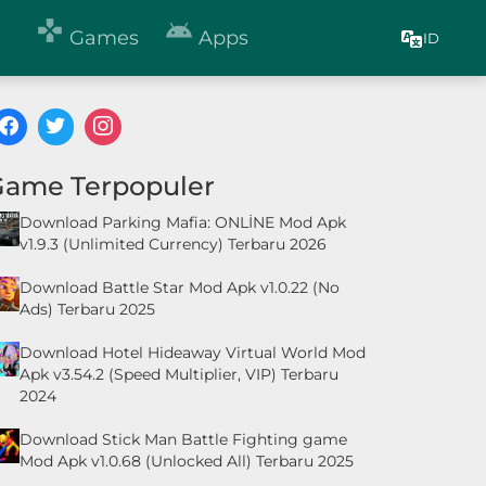


Games
Apps
ID
Game Terpopuler
Download Parking Mafia: ONLİNE Mod Apk
v1.9.3 (Unlimited Currency) Terbaru 2026
Download Battle Star Mod Apk v1.0.22 (No
Ads) Terbaru 2025
Download Hotel Hideaway Virtual World Mod
Apk v3.54.2 (Speed Multiplier, VIP) Terbaru
2024
Download Stick Man Battle Fighting game
Mod Apk v1.0.68 (Unlocked All) Terbaru 2025