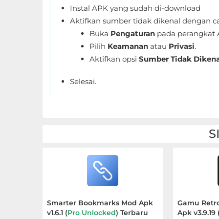
LifeStyle
Instal APK yang sudah di-download
Aktifkan sumber tidak dikenal dengan ca
Maps
Buka
Pengaturan
pada perangkat 
&
Pilih
Keamanan
atau
Privasi
.
Navigation
Aktifkan opsi
Sumber Tidak Dikena
Medical
Selesai.
Music
&
S
Audio
News
&
Magazines
Smarter Bookmarks Mod Apk
Gamu Retr
Parenting
v1.6.1 (
Pro Unlocked
) Terbaru
Apk v3.9.19 