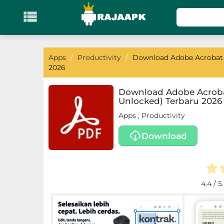

KATEGORI
Games
Apps
/
Productivity
/
Download Adobe Acrobat R
2026
Action
Download Adobe Acrobat
Unlocked) Terbaru 2026
Adventure
Apps
,
Productivity
Arcade
Download
Board
Card
4.4
/ 5
Casino
Casual