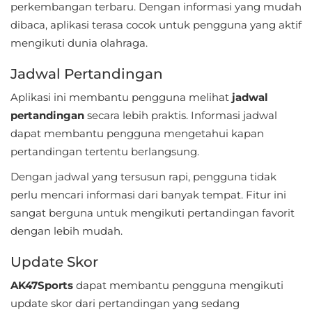
perkembangan terbaru. Dengan informasi yang mudah
Referensi
dibaca, aplikasi terasa cocok untuk pengguna yang aktif
mengikuti dunia olahraga.
Business
Jadwal Pertandingan
Comics
Aplikasi ini membantu pengguna melihat
jadwal
Communication
pertandingan
secara lebih praktis. Informasi jadwal
dapat membantu pengguna mengetahui kapan
Dating
pertandingan tertentu berlangsung.
Dengan jadwal yang tersusun rapi, pengguna tidak
Education
perlu mencari informasi dari banyak tempat. Fitur ini
Emulator
sangat berguna untuk mengikuti pertandingan favorit
dengan lebih mudah.
Entertainment
Update Skor
Events
AK47Sports
dapat membantu pengguna mengikuti
update skor dari pertandingan yang sedang
Finance