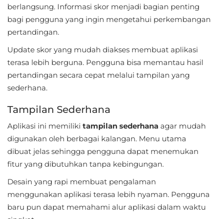
berlangsung. Informasi skor menjadi bagian penting
Food
bagi pengguna yang ingin mengetahui perkembangan
pertandingan.
&
Drink
Update skor yang mudah diakses membuat aplikasi
terasa lebih berguna. Pengguna bisa memantau hasil
Health
pertandingan secara cepat melalui tampilan yang
&
sederhana.
Fitness
Tampilan Sederhana
House
Aplikasi ini memiliki
tampilan sederhana
agar mudah
&
digunakan oleh berbagai kalangan. Menu utama
dibuat jelas sehingga pengguna dapat menemukan
Home
fitur yang dibutuhkan tanpa kebingungan.
Libraries
Desain yang rapi membuat pengalaman
&
menggunakan aplikasi terasa lebih nyaman. Pengguna
Demo
baru pun dapat memahami alur aplikasi dalam waktu