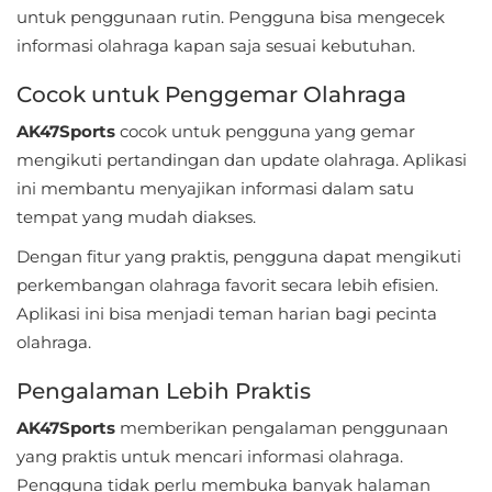
untuk penggunaan rutin. Pengguna bisa mengecek
Personalisasi
informasi olahraga kapan saja sesuai kebutuhan.
Personalization
Cocok untuk Penggemar Olahraga
Photography
AK47Sports
cocok untuk pengguna yang gemar
mengikuti pertandingan dan update olahraga. Aplikasi
Productivity
ini membantu menyajikan informasi dalam satu
tempat yang mudah diakses.
Shopping
Dengan fitur yang praktis, pengguna dapat mengikuti
Social
perkembangan olahraga favorit secara lebih efisien.
Aplikasi ini bisa menjadi teman harian bagi pecinta
Sport
olahraga.
Sports
Pengalaman Lebih Praktis
AK47Sports
memberikan pengalaman penggunaan
Tools
yang praktis untuk mencari informasi olahraga.
Travel
Pengguna tidak perlu membuka banyak halaman