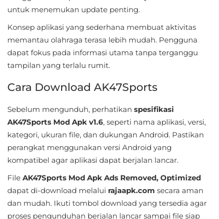
&
untuk menemukan update penting.
Local
Konsep aplikasi yang sederhana membuat aktivitas
memantau olahraga terasa lebih mudah. Pengguna
Video
dapat fokus pada informasi utama tanpa terganggu
Players
tampilan yang terlalu rumit.
&
Cara Download AK47Sports
Editors
Sebelum mengunduh, perhatikan
spesifikasi
Weather
AK47Sports Mod Apk v1.6
, seperti nama aplikasi, versi,
Rekomendasi
kategori, ukuran file, dan dukungan Android. Pastikan
perangkat menggunakan versi Android yang
kompatibel agar aplikasi dapat berjalan lancar.
File
AK47Sports Mod Apk Ads Removed, Optimized
dapat di-download melalui
rajaapk.com
secara aman
dan mudah. Ikuti tombol download yang tersedia agar
proses pengunduhan berjalan lancar sampai file siap