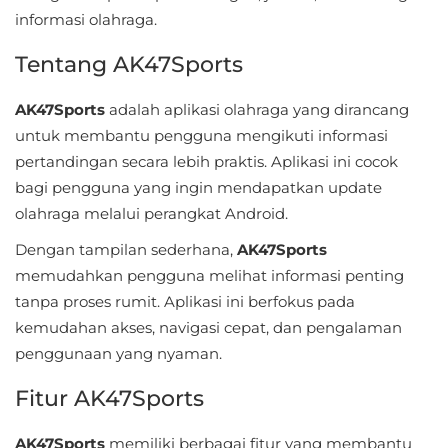
Sandbox
informasi olahraga.
Shooting
Tentang AK47Sports
Simulation
AK47Sports
adalah aplikasi olahraga yang dirancang
untuk membantu pengguna mengikuti informasi
Sports
pertandingan secara lebih praktis. Aplikasi ini cocok
bagi pengguna yang ingin mendapatkan update
Standalone
olahraga melalui perangkat Android.
Story-
Dengan tampilan sederhana,
AK47Sports
Driven
memudahkan pengguna melihat informasi penting
tanpa proses rumit. Aplikasi ini berfokus pada
Strategi
kemudahan akses, navigasi cepat, dan pengalaman
penggunaan yang nyaman.
Trivia
Fitur AK47Sports
Word
AK47Sports
memiliki berbagai fitur yang membantu