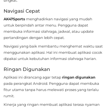
singkat.
LifeStyle
Navigasi Cepat
Maps
AK47Sports
menghadirkan navigasi yang mudah
&
untuk berpindah antar menu. Pengguna dapat
Navigation
membuka informasi olahraga, jadwal, atau update
pertandingan dengan lebih cepat.
Medical
Navigasi yang baik membantu menghemat waktu saat
Music
menggunakan aplikasi. Hal ini membuat aplikasi cocok
&
dipakai untuk kebutuhan informasi olahraga harian.
Audio
Ringan Digunakan
News
Aplikasi ini dirancang agar tetap
ringan digunakan
&
pada perangkat Android. Pengguna dapat membuka
fitur utama tanpa harus melewati proses yang terlalu
Magazines
rumit.
Parenting
Kinerja yang ringan membuat aplikasi terasa nyaman