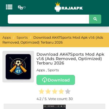

ID
KATEGORI
Games
Apps
/
Sports
/
Download AK47Sports Mod Apk v1.6 (Ads
Action
Removed, Optimized) Terbaru 2026
Adventure
Download AK47Sports Mod Apk
v1.6 (Ads Removed, Optimized)
Arcade
Terbaru 2026
Apps
,
Sports
Board
Download
Card
Casino
4.2
/ 5. Vote count:
30
Casual