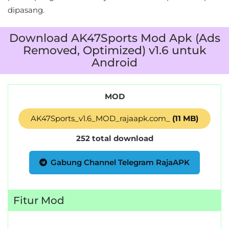
dipasang.
Download AK47Sports Mod Apk (Ads
Removed, Optimized) v1.6 untuk
Android
MOD
AK47Sports_v1.6_MOD_rajaapk.com_
(11 MB)
252 total download
Gabung Channel Telegram RajaAPK
Fitur Mod