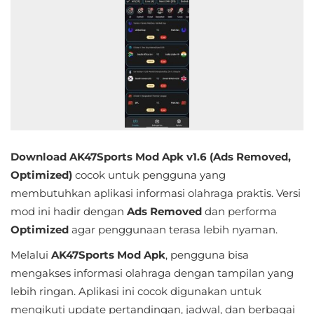
Educational
First
Person
Horror
Hypercasual
Download AK47Sports Mod Apk v1.6 (Ads Removed,
Music
Optimized)
cocok untuk pengguna yang
membutuhkan aplikasi informasi olahraga praktis. Versi
Puzzle
mod ini hadir dengan
Ads Removed
dan performa
Optimized
agar penggunaan terasa lebih nyaman.
Racing
Melalui
AK47Sports Mod Apk
, pengguna bisa
Role
mengakses informasi olahraga dengan tampilan yang
Playing
lebih ringan. Aplikasi ini cocok digunakan untuk
mengikuti update pertandingan, jadwal, dan berbagai