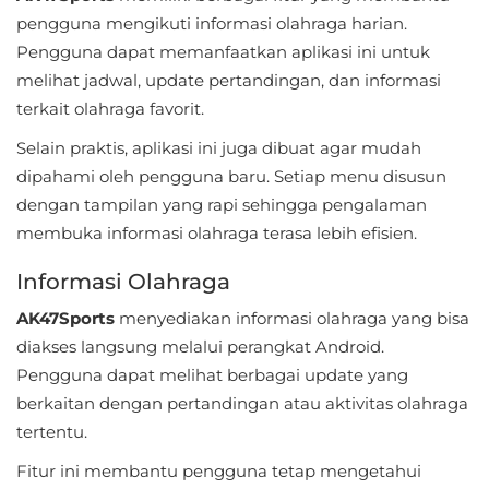
Apps
pengguna mengikuti informasi olahraga harian.
Pengguna dapat memanfaatkan aplikasi ini untuk
Art
melihat jadwal, update pertandingan, dan informasi
&
terkait olahraga favorit.
Design
Selain praktis, aplikasi ini juga dibuat agar mudah
Auto
dipahami oleh pengguna baru. Setiap menu disusun
&
dengan tampilan yang rapi sehingga pengalaman
membuka informasi olahraga terasa lebih efisien.
Vehicles
Informasi Olahraga
Beauty
AK47Sports
menyediakan informasi olahraga yang bisa
Books
diakses langsung melalui perangkat Android.
&
Pengguna dapat melihat berbagai update yang
Reference
berkaitan dengan pertandingan atau aktivitas olahraga
tertentu.
Buku
Fitur ini membantu pengguna tetap mengetahui
&