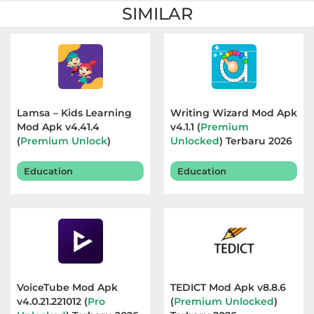
SIMILAR
Lamsa – Kids Learning
Writing Wizard Mod Apk
Mod Apk v4.41.4
v4.1.1 (
Premium
(
Premium Unlock
)
Unlocked
) Terbaru 2026
Terbaru 2026
Education
Education
VoiceTube Mod Apk
TEDICT Mod Apk v8.8.6
v4.0.21.221012 (
Pro
(
Premium Unlocked
)