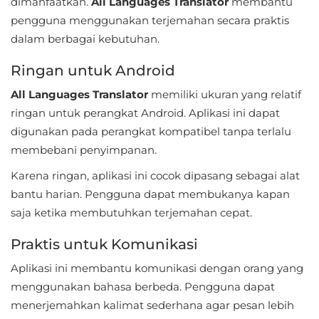
dimanfaatkan.
All Languages Translator
membantu
Personalisasi
pengguna menggunakan terjemahan secara praktis
dalam berbagai kebutuhan.
Personalization
Ringan untuk Android
Photography
All Languages Translator
memiliki ukuran yang relatif
ringan untuk perangkat Android. Aplikasi ini dapat
Productivity
digunakan pada perangkat kompatibel tanpa terlalu
Shopping
membebani penyimpanan.
Karena ringan, aplikasi ini cocok dipasang sebagai alat
Social
bantu harian. Pengguna dapat membukanya kapan
saja ketika membutuhkan terjemahan cepat.
Sport
Praktis untuk Komunikasi
Sports
Aplikasi ini membantu komunikasi dengan orang yang
Tools
menggunakan bahasa berbeda. Pengguna dapat
menerjemahkan kalimat sederhana agar pesan lebih
Travel