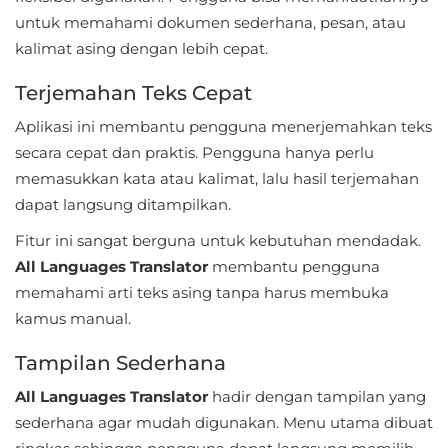
untuk memahami dokumen sederhana, pesan, atau
Referensi
kalimat asing dengan lebih cepat.
Business
Terjemahan Teks Cepat
Comics
Aplikasi ini membantu pengguna menerjemahkan teks
secara cepat dan praktis. Pengguna hanya perlu
Communication
memasukkan kata atau kalimat, lalu hasil terjemahan
dapat langsung ditampilkan.
Dating
Fitur ini sangat berguna untuk kebutuhan mendadak.
Education
All Languages Translator
membantu pengguna
memahami arti teks asing tanpa harus membuka
Emulator
kamus manual.
Entertainment
Tampilan Sederhana
Events
All Languages Translator
hadir dengan tampilan yang
sederhana agar mudah digunakan. Menu utama dibuat
Finance