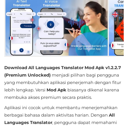
Educational
First
Person
Horror
Hypercasual
Download All Languages Translator Mod Apk v1.2.2.7
Music
(Premium Unlocked)
menjadi pilihan bagi pengguna
yang membutuhkan aplikasi penerjemah dengan fitur
Puzzle
lebih lengkap. Versi
Mod Apk
biasanya dikenal karena
Racing
membuka akses premium secara praktis.
Aplikasi ini cocok untuk membantu menerjemahkan
Role
berbagai bahasa dalam aktivitas harian. Dengan
All
Playing
Languages Translator
, pengguna dapat memahami