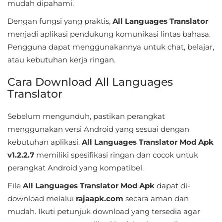
mudah dipahami.
&
Dengan fungsi yang praktis,
All Languages Translator
Local
menjadi aplikasi pendukung komunikasi lintas bahasa.
Pengguna dapat menggunakannya untuk chat, belajar,
Video
atau kebutuhan kerja ringan.
Players
&
Cara Download All Languages
Editors
Translator
Weather
Sebelum mengunduh, pastikan perangkat
menggunakan versi Android yang sesuai dengan
Rekomendasi
kebutuhan aplikasi.
All Languages Translator Mod Apk
v1.2.2.7
memiliki spesifikasi ringan dan cocok untuk
perangkat Android yang kompatibel.
File
All Languages Translator Mod Apk
dapat di-
download melalui
rajaapk.com
secara aman dan
mudah. Ikuti petunjuk download yang tersedia agar