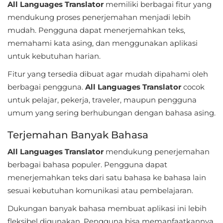
Apps
All Languages Translator
memiliki berbagai fitur yang
mendukung proses penerjemahan menjadi lebih
Art
mudah. Pengguna dapat menerjemahkan teks,
&
memahami kata asing, dan menggunakan aplikasi
Design
untuk kebutuhan harian.
Fitur yang tersedia dibuat agar mudah dipahami oleh
Auto
berbagai pengguna.
All Languages Translator
cocok
&
untuk pelajar, pekerja, traveler, maupun pengguna
Vehicles
umum yang sering berhubungan dengan bahasa asing.
Beauty
Terjemahan Banyak Bahasa
All Languages Translator
mendukung penerjemahan
Books
berbagai bahasa populer. Pengguna dapat
&
menerjemahkan teks dari satu bahasa ke bahasa lain
Reference
sesuai kebutuhan komunikasi atau pembelajaran.
Buku
Dukungan banyak bahasa membuat aplikasi ini lebih
fleksibel digunakan. Pengguna bisa memanfaatkannya
&