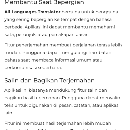
Membantu Saat Bepergian
LifeStyle
All Languages Translator
berguna untuk pengguna
Maps
yang sering bepergian ke tempat dengan bahasa
&
berbeda. Aplikasi ini dapat membantu memahami
kata, petunjuk, atau percakapan dasar.
Navigation
Fitur penerjemahan membuat perjalanan terasa lebih
Medical
mudah. Pengguna dapat mengurangi hambatan
bahasa saat membaca informasi umum atau
Music
berkomunikasi sederhana.
&
Audio
Salin dan Bagikan Terjemahan
Aplikasi ini biasanya mendukung fitur salin dan
News
bagikan hasil terjemahan. Pengguna dapat menyalin
&
teks untuk digunakan di pesan, catatan, atau aplikasi
Magazines
lain.
Fitur ini membuat hasil terjemahan lebih mudah
Parenting