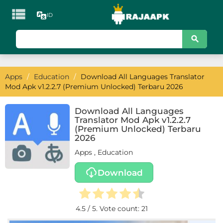

ID
KATEGORI
Games
Apps
/
Education
/
Download All Languages Translator
Action
Mod Apk v1.2.2.7 (Premium Unlocked) Terbaru 2026
Adventure
Download All Languages
Translator Mod Apk v1.2.2.7
Arcade
(Premium Unlocked) Terbaru
2026
Board
Apps
,
Education
Card
Download
Casino
4.5
/ 5. Vote count:
21
Casual