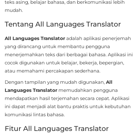
teks asing, belajar bahasa, dan berkomunikasi lebih
Sandbox
mudah.
Shooting
Tentang All Languages Translator
Simulation
All Languages Translator
adalah aplikasi penerjemah
yang dirancang untuk membantu pengguna
Sports
menerjemahkan teks dari berbagai bahasa. Aplikasi ini
Standalone
cocok digunakan untuk belajar, bekerja, bepergian,
atau memahami percakapan sederhana.
Story-
Dengan tampilan yang mudah digunakan,
All
Driven
Languages Translator
memudahkan pengguna
mendapatkan hasil terjemahan secara cepat. Aplikasi
Strategi
ini dapat menjadi alat bantu praktis untuk kebutuhan
Trivia
komunikasi lintas bahasa.
Fitur All Languages Translator
Word