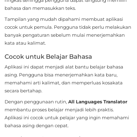
ringkas sehingga pengguna dapat langsung memilih
bahasa dan memasukkan teks.
Food
Tampilan yang mudah dipahami membuat aplikasi
&
cocok untuk pemula. Pengguna tidak perlu melakukan
Drink
banyak pengaturan sebelum mulai menerjemahkan
kata atau kalimat.
Health
&
Cocok untuk Belajar Bahasa
Fitness
Aplikasi ini dapat menjadi alat bantu belajar bahasa
asing. Pengguna bisa menerjemahkan kata baru,
House
memahami arti kalimat, dan memperluas kosakata
&
secara bertahap.
Home
Dengan penggunaan rutin,
All Languages Translator
Libraries
membantu proses belajar menjadi lebih praktis.
Aplikasi ini cocok untuk pelajar yang ingin memahami
&
bahasa asing dengan cepat.
Demo