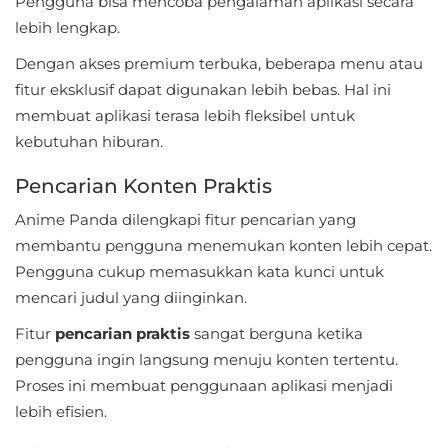
Pengguna bisa mencoba pengalaman aplikasi secara
LifeStyle
lebih lengkap.
Maps
Dengan akses premium terbuka, beberapa menu atau
fitur eksklusif dapat digunakan lebih bebas. Hal ini
&
membuat aplikasi terasa lebih fleksibel untuk
Navigation
kebutuhan hiburan.
Medical
Pencarian Konten Praktis
Music
Anime Panda dilengkapi fitur pencarian yang
&
membantu pengguna menemukan konten lebih cepat.
Pengguna cukup memasukkan kata kunci untuk
Audio
mencari judul yang diinginkan.
News
Fitur
pencarian praktis
sangat berguna ketika
&
pengguna ingin langsung menuju konten tertentu.
Magazines
Proses ini membuat penggunaan aplikasi menjadi
lebih efisien.
Parenting