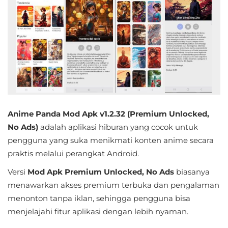
Educational
First
Person
Horror
Hypercasual
Anime Panda Mod Apk v1.2.32 (Premium Unlocked,
Music
No Ads)
adalah aplikasi hiburan yang cocok untuk
pengguna yang suka menikmati konten anime secara
Puzzle
praktis melalui perangkat Android.
Racing
Versi
Mod Apk Premium Unlocked, No Ads
biasanya
menawarkan akses premium terbuka dan pengalaman
Role
menonton tanpa iklan, sehingga pengguna bisa
Playing
menjelajahi fitur aplikasi dengan lebih nyaman.