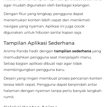
Apps
agar mudah digunakan oleh berbagai kalangan.
Art
Dengan fitur yang lengkap, pengguna dapat
&
menemukan konten lebih cepat dan menikmati
navigasi yang nyaman. Aplikasi ini juga cocok
Design
digunakan untuk hiburan santai kapan saja.
Auto
Tampilan Aplikasi Sederhana
&
Anime Panda hadir dengan
tampilan sederhana
yang
Vehicles
memudahkan pengguna saat menjelajahi menu.
Beauty
Setiap bagian aplikasi dibuat rapi agar tidak
membingungkan pengguna baru.
Books
Desain yang ringan membuat proses pencarian konten
&
terasa lebih cepat. Pengguna dapat berpindah antar
Reference
halaman dengan nyaman tanpa perlu banyak langkah
rumit.
Buku
&