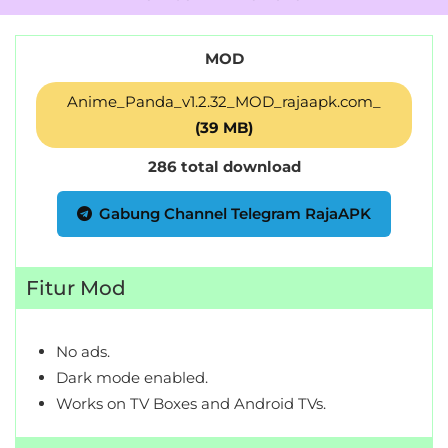
MOD
Anime_Panda_v1.2.32_MOD_rajaapk.com_
(39 MB)
286 total download
Gabung Channel Telegram RajaAPK
Fitur Mod
No ads.
Dark mode enabled.
Works on TV Boxes and Android TVs.