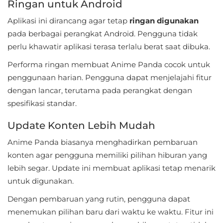
Ringan untuk Android
Personalisasi
Aplikasi ini dirancang agar tetap
ringan digunakan
pada berbagai perangkat Android. Pengguna tidak
Personalization
perlu khawatir aplikasi terasa terlalu berat saat dibuka.
Photography
Performa ringan membuat Anime Panda cocok untuk
penggunaan harian. Pengguna dapat menjelajahi fitur
Productivity
dengan lancar, terutama pada perangkat dengan
Shopping
spesifikasi standar.
Update Konten Lebih Mudah
Social
Anime Panda biasanya menghadirkan pembaruan
Sport
konten agar pengguna memiliki pilihan hiburan yang
lebih segar. Update ini membuat aplikasi tetap menarik
Sports
untuk digunakan.
Tools
Dengan pembaruan yang rutin, pengguna dapat
menemukan pilihan baru dari waktu ke waktu. Fitur ini
Travel