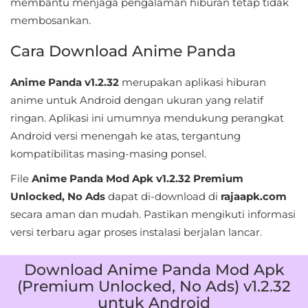
membantu menjaga pengalaman hiburan tetap tidak
&
membosankan.
Local
Cara Download Anime Panda
Video
Anime Panda v1.2.32
merupakan aplikasi hiburan
Players
anime untuk Android dengan ukuran yang relatif
&
ringan. Aplikasi ini umumnya mendukung perangkat
Editors
Android versi menengah ke atas, tergantung
kompatibilitas masing-masing ponsel.
Weather
File
Anime Panda Mod Apk v1.2.32 Premium
Rekomendasi
Unlocked, No Ads
dapat di-download di
rajaapk.com
secara aman dan mudah. Pastikan mengikuti informasi
versi terbaru agar proses instalasi berjalan lancar.
Download Anime Panda Mod Apk
(Premium Unlocked, No Ads) v1.2.32
untuk Android