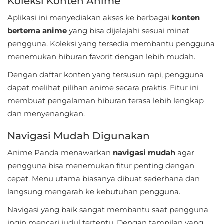
Koleksi Konten Anime
Referensi
Aplikasi ini menyediakan akses ke berbagai
konten
bertema anime
yang bisa dijelajahi sesuai minat
Business
pengguna. Koleksi yang tersedia membantu pengguna
menemukan hiburan favorit dengan lebih mudah.
Comics
Dengan daftar konten yang tersusun rapi, pengguna
Communication
dapat melihat pilihan anime secara praktis. Fitur ini
membuat pengalaman hiburan terasa lebih lengkap
Dating
dan menyenangkan.
Education
Navigasi Mudah Digunakan
Emulator
Anime Panda menawarkan
navigasi mudah
agar
pengguna bisa menemukan fitur penting dengan
Entertainment
cepat. Menu utama biasanya dibuat sederhana dan
langsung mengarah ke kebutuhan pengguna.
Events
Navigasi yang baik sangat membantu saat pengguna
Finance
ingin mencari judul tertentu. Dengan tampilan yang