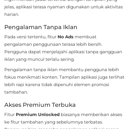
jelas, aplikasi terasa nyaman digunakan untuk aktivitas
Food
harian.
&
Pengalaman Tanpa Iklan
Drink
Pada versi tertentu, fitur
No Ads
membuat
Health
pengalaman penggunaan terasa lebih bersih.
&
Pengguna dapat menjelajahi aplikasi tanpa gangguan
Fitness
iklan yang muncul terlalu sering.
Pengalaman tanpa iklan membantu pengguna lebih
House
fokus menikmati konten. Tampilan aplikasi juga terlihat
&
lebih rapi karena tidak dipenuhi elemen promosi
Home
tambahan.
Libraries
Akses Premium Terbuka
&
Fitur
Premium Unlocked
biasanya memberikan akses
Demo
ke fitur tambahan yang sebelumnya terbatas.