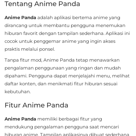
Tentang Anime Panda
Sandbox
Shooting
Anime Panda
adalah aplikasi bertema anime yang
dirancang untuk membantu pengguna menemukan
Simulation
hiburan favorit dengan tampilan sederhana. Aplikasi ini
cocok untuk penggemar anime yang ingin akses
Sports
praktis melalui ponsel.
Standalone
Tanpa fitur mod, Anime Panda tetap menawarkan
pengalaman penggunaan yang ringan dan mudah
Story-
dipahami. Pengguna dapat menjelajahi menu, melihat
Driven
daftar konten, dan menikmati fitur hiburan sesuai
kebutuhan.
Strategi
Fitur Anime Panda
Trivia
Anime Panda
memiliki berbagai fitur yang
Word
mendukung pengalaman pengguna saat mencari
hiburan anime. Tampilan aplikasinya dibuat sederhana