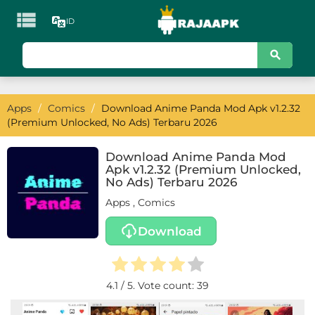

ID
KATEGORI
Games
Apps
/
Comics
/
Download Anime Panda Mod Apk v1.2.32
Action
(Premium Unlocked, No Ads) Terbaru 2026
Adventure
Download Anime Panda Mod
Apk v1.2.32 (Premium Unlocked,
Arcade
No Ads) Terbaru 2026
Apps
,
Comics
Board
Download
Card
Casino
4.1
/ 5. Vote count:
39
Casual