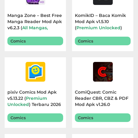
Manga Zone – Best Free
KomikID – Baca Komik
Manga Reader Mod Apk
Mod Apk v1.5.10
v6.2.3 (
All Mangas,
(
Premium Unlocked
)
Chapter Unlocked
)
Terbaru 2025
Terbaru 2026
Comics
Comics
pixiv Comics Mod Apk
ComiQuest: Comic
v5.13.22 (
Premium
Reader CBR, CBZ & PDF
Unlocked
) Terbaru 2026
Mod Apk v1.26.0
(
Premium Unlocked
)
Terbaru 2026
Comics
Comics