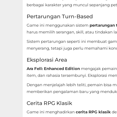
Apps
berbagai karakter yang muncul sepanjang pe
Art
Pertarungan Turn-Based
&
Game ini menggunakan sistem
pertarungan 
Design
harus memilih serangan, skill, atau tindakan la
Auto
Sistem pertarungan seperti ini membuat gamep
menyerang, tetapi juga perlu memahami kon
&
Vehicles
Eksplorasi Area
Beauty
Ara Fell: Enhanced Edition
mengajak pemain 
item, dan rahasia tersembunyi. Eksplorasi me
Books
Dengan menjelajah lebih teliti, pemain bisa 
&
memberikan pengalaman baru yang mendukun
Reference
Cerita RPG Klasik
Buku
Game ini menghadirkan
cerita RPG klasik
de
&