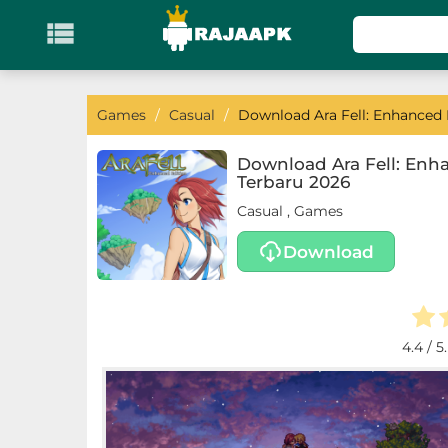

KATEGORI
Games
Games
/
Casual
/
Download Ara Fell: Enhanced 
Action
Download Ara Fell: Enh
Terbaru 2026
Adventure
Casual
,
Games
Arcade
Download
Board
Card
4.4
/ 5
Casino
Casual