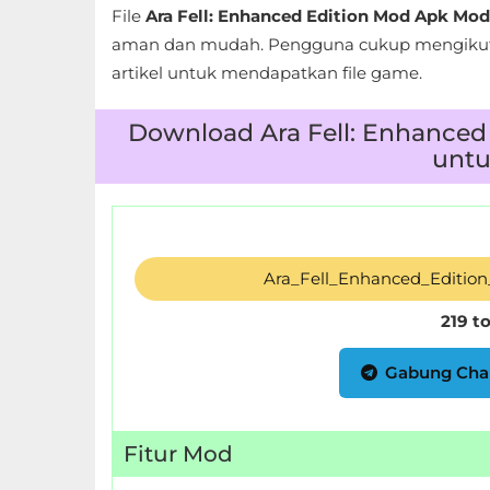
LifeStyle
File
Ara Fell: Enhanced Edition Mod Apk Mo
aman dan mudah. Pengguna cukup mengikuti
Maps
artikel untuk mendapatkan file game.
&
Download Ara Fell: Enhanced
Navigation
untu
Medical
Music
&
Ara_Fell_Enhanced_Editio
Audio
219 t
News
Gabung Cha
&
Magazines
Fitur Mod
Parenting