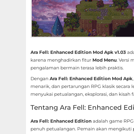
Educational
First
Person
Horror
Ara Fell: Enhanced Edition Mod Apk v1.03
ada
Hypercasual
karena menghadirkan fitur
Mod Menu
. Versi
pengalaman bermain terasa lebih praktis.
Music
Dengan
Ara Fell: Enhanced Edition Mod Apk
menarik, dan pertarungan RPG klasik secara 
Puzzle
menyukai petualangan, eksplorasi, dan kisah fa
Racing
Tentang Ara Fell: Enhanced Edi
Role
Ara Fell: Enhanced Edition
adalah game RPG b
Playing
penuh petualangan. Pemain akan mengikuti pe