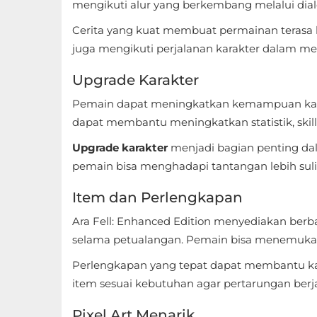
mengikuti alur yang berkembang melalui dialog
Referensi
Cerita yang kuat membuat permainan terasa l
juga mengikuti perjalanan karakter dalam men
Business
Upgrade Karakter
Comics
Pemain dapat meningkatkan kemampuan karak
Communication
dapat membantu meningkatkan statistik, skil
Upgrade karakter
menjadi bagian penting d
Dating
pemain bisa menghadapi tantangan lebih suli
Education
Item dan Perlengkapan
Emulator
Ara Fell: Enhanced Edition menyediakan berb
selama petualangan. Pemain bisa menemukan 
Entertainment
Perlengkapan yang tepat dapat membantu kar
Events
item sesuai kebutuhan agar pertarungan berjal
Finance
Pixel Art Menarik