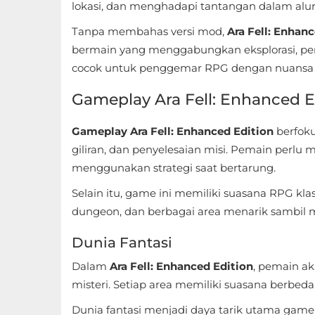
lokasi, dan menghadapi tantangan dalam alur 
Sandbox
Tanpa membahas versi mod,
Ara Fell: Enhanc
Shooting
bermain yang menggabungkan eksplorasi, pe
cocok untuk penggemar RPG dengan nuansa pi
Simulation
Gameplay Ara Fell: Enhanced E
Sports
Gameplay Ara Fell: Enhanced Edition
berfoku
Standalone
giliran, dan penyelesaian misi. Pemain perl
menggunakan strategi saat bertarung.
Story-
Driven
Selain itu, game ini memiliki suasana RPG kla
dungeon, dan berbagai area menarik sambil 
Strategi
Dunia Fantasi
Trivia
Dalam
Ara Fell: Enhanced Edition
, pemain ak
misteri. Setiap area memiliki suasana berbed
Word
Dunia fantasi menjadi daya tarik utama game i