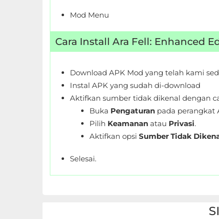
Personalisasi
Mod Menu
Personalization
Cara Install Ara Fell: Enhanced 
Photography
Download APK Mod yang telah kami sed
Productivity
Instal APK yang sudah di-download
Aktifkan sumber tidak dikenal dengan ca
Shopping
Buka
Pengaturan
pada perangkat 
Social
Pilih
Keamanan
atau
Privasi
.
Aktifkan opsi
Sumber Tidak Dikena
Sport
Selesai.
Sports
Tools
S
Travel