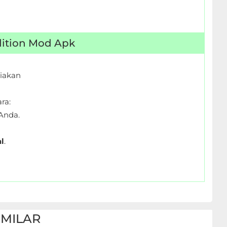
Edition Mod Apk
iakan
ra:
Anda.
l
.
IMILAR