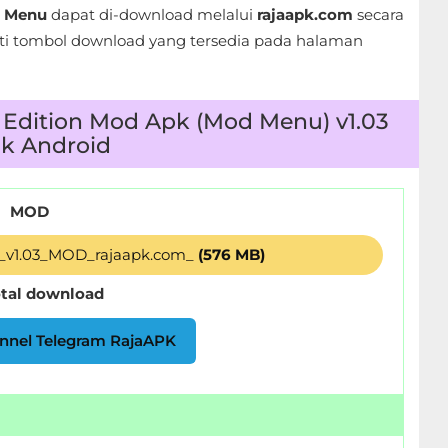
d Menu
dapat di-download melalui
rajaapk.com
secara
 tombol download yang tersedia pada halaman
 Edition Mod Apk (Mod Menu) v1.03
k Android
MOD
n_v1.03_MOD_rajaapk.com_
(576 MB)
otal download
nnel Telegram RajaAPK