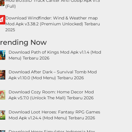
Mod BUSSID Truck Canter Anti Gosip Apk v1.5
(Full)
Download Windfinder: Wind & Weather map
Mod Apk v3.38.2 (Premium Unlocked) Terbaru
2025
Trending Now
Download Path of Kings Mod Apk v1.1.4 (Mod
Menu) Terbaru 2026
Download After Dark – Survival Tomb Mod
Apk v1.10.0 (Mod Menu) Terbaru 2026
Download Cozy Room: Home Decor Mod
Apk v5.7.0 (Unlock The Mall) Terbaru 2026
Download Loot Heroes: Fantasy RPG Games
Mod Apk v1.24.4 (Mod Menu) Terbaru 2026
Download Herex Simulator Indonesia Max