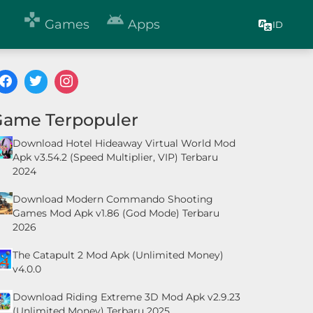


Games
Apps
ID
Game Terpopuler
Download Hotel Hideaway Virtual World Mod
Apk v3.54.2 (Speed Multiplier, VIP) Terbaru
2024
Download Modern Commando Shooting
Games Mod Apk v1.86 (God Mode) Terbaru
2026
The Catapult 2 Mod Apk (Unlimited Money)
v4.0.0
Download Riding Extreme 3D Mod Apk v2.9.23
(Unlimited Money) Terbaru 2025