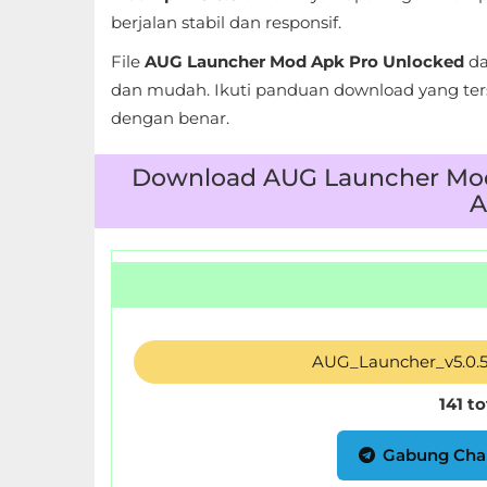
LifeStyle
berjalan stabil dan responsif.
File
AUG Launcher Mod Apk Pro Unlocked
da
Maps
dan mudah. Ikuti panduan download yang ters
&
dengan benar.
Navigation
Download AUG Launcher Mod 
Medical
A
Music
&
Audio
News
AUG_Launcher_v5.0.
&
141 t
Magazines
Gabung Cha
Parenting