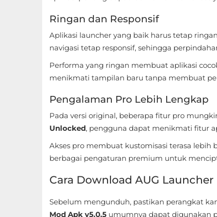
Ringan dan Responsif
Food
&
Aplikasi launcher yang baik harus tetap ringa
Drink
navigasi tetap responsif, sehingga perpindaha
Performa yang ringan membuat aplikasi coc
Health
menikmati tampilan baru tanpa membuat peran
&
Pengalaman Pro Lebih Lengkap
Fitness
Pada versi original, beberapa fitur pro mun
House
Unlocked
, pengguna dapat menikmati fitur ap
&
Akses pro membuat kustomisasi terasa lebih
Home
berbagai pengaturan premium untuk mencipta
Libraries
Cara Download AUG Launcher
&
Demo
Sebelum mengunduh, pastikan perangkat kamu
Mod Apk v5.0.5
umumnya dapat digunakan pad