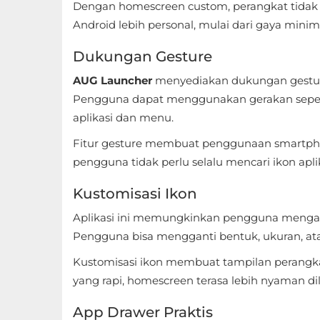
Apps
Dengan homescreen custom, perangkat tidak 
Android lebih personal, mulai dari gaya minima
Art
Dukungan Gesture
&
Design
AUG Launcher
menyediakan dukungan gestur
Pengguna dapat menggunakan gerakan sepert
Auto
aplikasi dan menu.
&
Fitur gesture membuat penggunaan smartphone
Vehicles
pengguna tidak perlu selalu mencari ikon aplik
Beauty
Kustomisasi Ikon
Aplikasi ini memungkinkan pengguna mengatu
Books
Pengguna bisa mengganti bentuk, ukuran, a
&
Kustomisasi ikon membuat tampilan perangkat
Reference
yang rapi, homescreen terasa lebih nyaman d
Buku
App Drawer Praktis
&