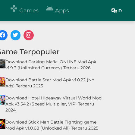


Games
Apps
ID
Game Terpopuler
Download Parking Mafia: ONLİNE Mod Apk
v1.9.3 (Unlimited Currency) Terbaru 2026
Download Battle Star Mod Apk v1.0.22 (No
Ads) Terbaru 2025
Download Hotel Hideaway Virtual World Mod
Apk v3.54.2 (Speed Multiplier, VIP) Terbaru
2024
Download Stick Man Battle Fighting game
Mod Apk v1.0.68 (Unlocked All) Terbaru 2025