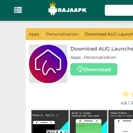

KATEGORI
Games
Apps
/
Personalization
/
Download AUG Launcher
Action
Download AUG Launcher 
Apps
,
Personalization
Adventure
Download
Arcade
Board
Card
4.8
/ 5
Casino
Casual