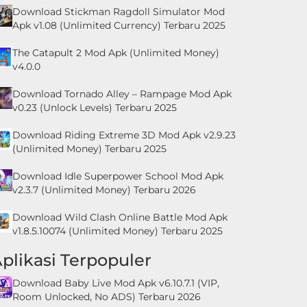
Download Stickman Ragdoll Simulator Mod
Apk v1.08 (Unlimited Currency) Terbaru 2025
The Catapult 2 Mod Apk (Unlimited Money)
v4.0.0
Download Tornado Alley – Rampage Mod Apk
v0.23 (Unlock Levels) Terbaru 2025
Download Riding Extreme 3D Mod Apk v2.9.23
(Unlimited Money) Terbaru 2025
Download Idle Superpower School Mod Apk
v2.3.7 (Unlimited Money) Terbaru 2026
Download Wild Clash Online Battle Mod Apk
v1.8.5.10074 (Unlimited Money) Terbaru 2025
plikasi Terpopuler
Download Baby Live Mod Apk v6.10.7.1 (VIP,
Room Unlocked, No ADS) Terbaru 2026