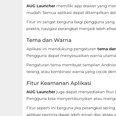
AUG Launcher
memiliki app drawer yang me
Referensi
mudah. Semua aplikasi dapat ditampilkan dal
Business
Fitur ini sangat berguna bagi pengguna yang
praktis, navigasi perangkat menjadi lebih efis
Comics
Tema dan Warna
Communication
Aplikasi ini mendukung pengaturan
tema dan
Dating
Pengguna dapat menyesuaikan warna utama, la
Pengaturan tema membuat tampilan Android t
Education
terang, atau kombinasi warna yang cocok den
Emulator
Fitur Keamanan Aplikasi
Entertainment
AUG Launcher
juga dapat menyediakan fitur 
Pengguna bisa menyembunyikan atau mengunci 
Events
Fitur seperti ini berguna jika perangkat seri
Finance
aplikasi penting dapat lebih aman dari akses 