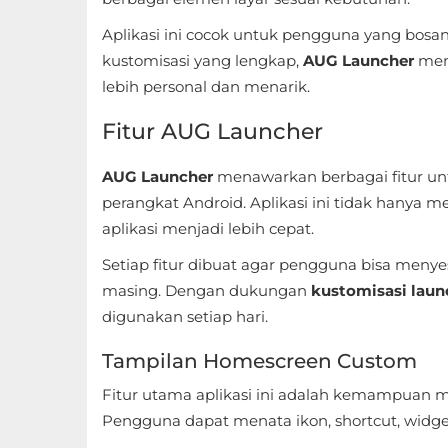
Sandbox
Aplikasi ini cocok untuk pengguna yang bos
Shooting
kustomisasi yang lengkap,
AUG Launcher
mem
lebih personal dan menarik.
Simulation
Fitur AUG Launcher
Sports
AUG Launcher
menawarkan berbagai fitur 
Standalone
perangkat Android. Aplikasi ini tidak hanya
aplikasi menjadi lebih cepat.
Story-
Setiap fitur dibuat agar pengguna bisa meny
Driven
masing. Dengan dukungan
kustomisasi laun
Strategi
digunakan setiap hari.
Tampilan Homescreen Custom
Trivia
Fitur utama aplikasi ini adalah kemampuan
Word
Pengguna dapat menata ikon, shortcut, widget,