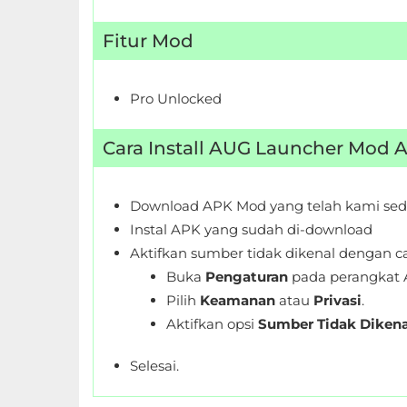
Personalisasi
Fitur Mod
Personalization
Pro Unlocked
Photography
Productivity
Cara Install AUG Launcher Mod 
Shopping
Download APK Mod yang telah kami sed
Social
Instal APK yang sudah di-download
Aktifkan sumber tidak dikenal dengan ca
Sport
Buka
Pengaturan
pada perangkat 
Pilih
Keamanan
atau
Privasi
.
Sports
Aktifkan opsi
Sumber Tidak Dikena
Tools
Selesai.
Travel