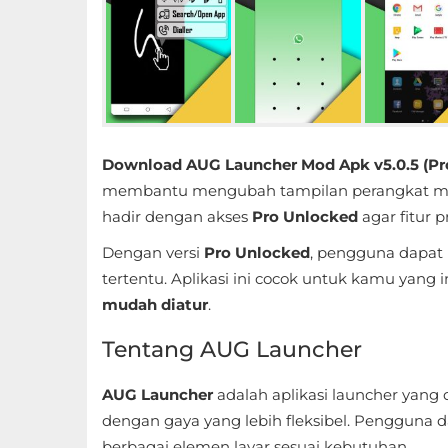
Educational
First
Person
Horror
Download AUG Launcher Mod Apk v5.0.5 (Pr
membantu mengubah tampilan perangkat menjad
Hypercasual
hadir dengan akses
Pro Unlocked
agar fitur 
Music
Dengan versi
Pro Unlocked
, pengguna dapat 
tertentu. Aplikasi ini cocok untuk kamu yan
Puzzle
mudah diatur
.
Racing
Tentang AUG Launcher
Role
AUG Launcher
adalah aplikasi launcher yang
Playing
dengan gaya yang lebih fleksibel. Pengguna 
berbagai elemen layar sesuai kebutuhan.