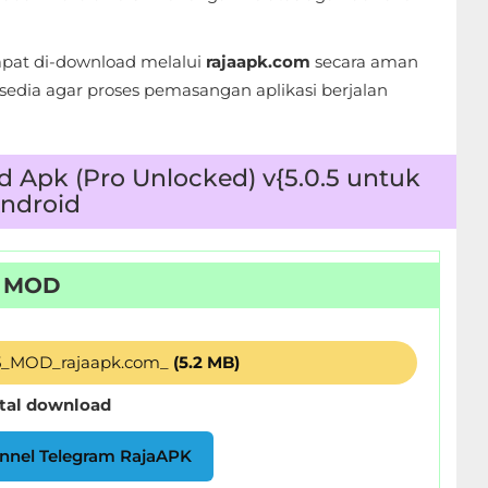
pat di-download melalui
rajaapk.com
secara aman
edia agar proses pemasangan aplikasi berjalan
Apk (Pro Unlocked) v{5.0.5 untuk
ndroid
MOD
5_MOD_rajaapk.com_
(5.2 MB)
otal download
nnel Telegram RajaAPK