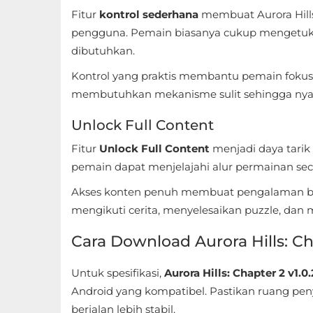
Fitur
kontrol sederhana
membuat Aurora Hill
Food
pengguna. Pemain biasanya cukup mengetuk 
&
dibutuhkan.
Drink
Kontrol yang praktis membantu pemain fokus 
membutuhkan mekanisme sulit sehingga nya
Health
&
Unlock Full Content
Fitness
Fitur
Unlock Full Content
menjadi daya tarik
pemain dapat menjelajahi alur permainan seca
House
Akses konten penuh membuat pengalaman ber
&
mengikuti cerita, menyelesaikan puzzle, dan
Home
Cara Download Aurora Hills: Ch
Libraries
&
Untuk spesifikasi,
Aurora Hills: Chapter 2 v1.0.
Demo
Android yang kompatibel. Pastikan ruang pe
berjalan lebih stabil.