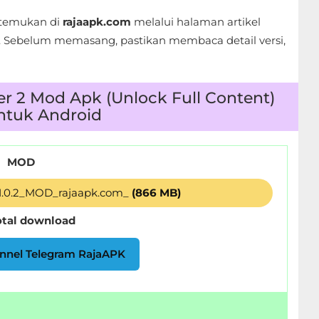
itemukan di
rajaapk.com
melalui halaman artikel
 Sebelum memasang, pastikan membaca detail versi,
r 2 Mod Apk (Unlock Full Content)
untuk Android
MOD
v1.0.2_MOD_rajaapk.com_
(866 MB)
otal download
nnel Telegram RajaAPK