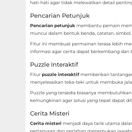
Apps
hati-hati agar tidak melewatkan detail penti
Art
Pencarian Petunjuk
&
Pencarian petunjuk
membantu pemain memaham
Design
muncul dalam bentuk benda, catatan, simbol,
Fitur ini membuat permainan terasa lebih 
Auto
informasi agar cerita dapat berkembang dan te
&
Vehicles
Puzzle Interaktif
Fitur
puzzle interaktif
memberikan tantangan 
Beauty
menyelesaikan teka-teki untuk membuka jala
Books
Puzzle yang tersedia biasanya membutuhkan 
&
kemungkinan agar solusi yang tepat dapat d
Reference
Cerita Misteri
Buku
Cerita misteri
menjadi daya tarik utama dala
&
pertanyaan dan perlahan menemukan jawaban 