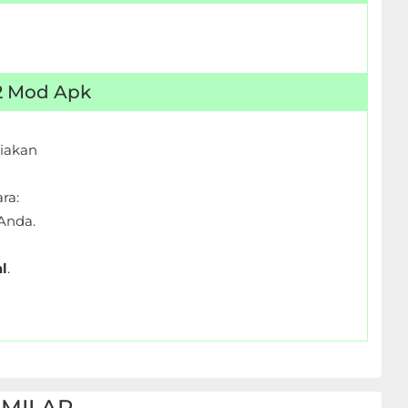
 2 Mod Apk
iakan
ra:
Anda.
l
.
IMILAR