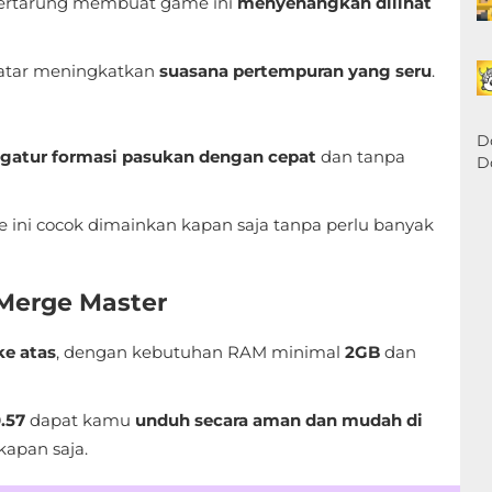
it bertarung membuat game ini
menyenangkan dilihat
latar meningkatkan
suasana pertempuran yang seru
.
D
atur formasi pasukan dengan cepat
dan tanpa
D
ini cocok dimainkan kapan saja tanpa perlu banyak
 Merge Master
ke atas
, dengan kebutuhan RAM minimal
2GB
dan
.57
dapat kamu
unduh secara aman dan mudah di
kapan saja.