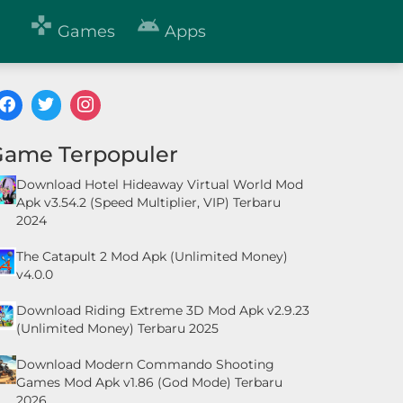


Games
Apps
Game Terpopuler
Download Hotel Hideaway Virtual World Mod
Apk v3.54.2 (Speed Multiplier, VIP) Terbaru
2024
The Catapult 2 Mod Apk (Unlimited Money)
v4.0.0
Download Riding Extreme 3D Mod Apk v2.9.23
(Unlimited Money) Terbaru 2025
Download Modern Commando Shooting
Games Mod Apk v1.86 (God Mode) Terbaru
2026