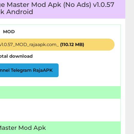
e Master Mod Apk (No Ads) v1.0.57
k Android
MOD
v1.0.57_MOD_rajaapk.com_
(110.12 MB)
total download
nnel Telegram RajaAPK
 Master Mod Apk