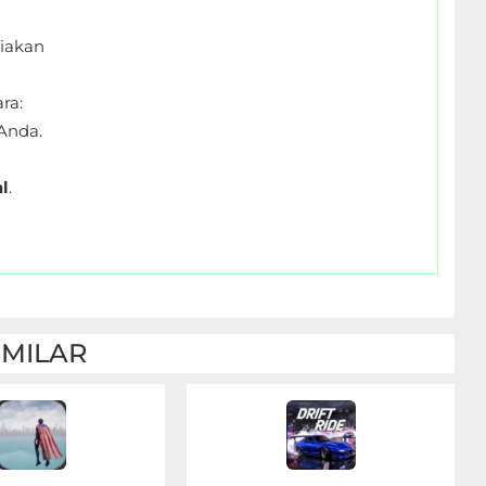
iakan
ra:
Anda.
l
.
IMILAR