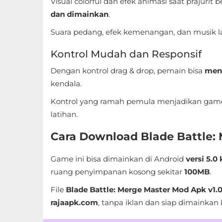
Visual colorful dan efek animasi saat prajur
Referensi
dan dimainkan
.
Suara pedang, efek kemenangan, dan musik 
Business
Kontrol Mudah dan Responsif
Comics
Dengan kontrol drag & drop, pemain bisa
meng
Communication
kendala.
Kontrol yang ramah pemula menjadikan game 
Dating
latihan.
Education
Cara Download Blade Battle:
Emulator
Game ini bisa dimainkan di Android
versi 5.0 
ruang penyimpanan kosong sekitar
100MB
.
Entertainment
File
Blade Battle: Merge Master Mod Apk v1.0
Events
rajaapk.com
, tanpa iklan dan siap dimainkan 
Finance