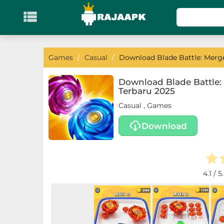

KATEGORI
Games
Games
/
Casual
/
Download Blade Battle: Merge
Action
Download Blade Battle:
Terbaru 2025
Adventure
Casual
,
Games
Arcade
Download
Board
Card
4.1
/ 5
Casino
Casual