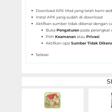
LifeStyle
Download APK Mod yang telah kami sed
Maps
Instal APK yang sudah di-download
&
Aktifkan sumber tidak dikenal dengan ca
Navigation
Buka
Pengaturan
pada perangkat 
Pilih
Keamanan
atau
Privasi
.
Medical
Aktifkan opsi
Sumber Tidak Dikena
Music
Selesai.
&
Audio
News
S
&
Magazines
Parenting