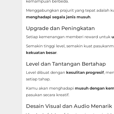
Apps
kemampuan berbeda.
Menggabungkan prajurit yang tepat adalah k
Art
menghadapi segala jenis musuh
.
&
Upgrade dan Peningkatan
Design
Setiap kemenangan memberi reward untuk
u
Auto
Semakin tinggi level, semakin kuat pasuk
&
kekuatan besar
.
Vehicles
Level dan Tantangan Bertahap
Beauty
Level dibuat dengan
kesulitan progresif
, me
Books
setiap tahap.
&
Kamu akan menghadapi
musuh dengan ke
Reference
pasukan secara kreatif.
Buku
Desain Visual dan Audio Menarik
&