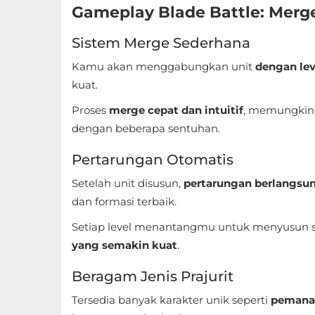
Sandbox
Gameplay Blade Battle: Merg
Shooting
Sistem Merge Sederhana
Kamu akan menggabungkan unit
dengan le
Simulation
kuat.
Sports
Proses
merge cepat dan intuitif
, memungkin
dengan beberapa sentuhan.
Standalone
Pertarungan Otomatis
Story-
Setelah unit disusun,
pertarungan berlangsu
Driven
dan formasi terbaik.
Strategi
Setiap level menantangmu untuk menyusun s
yang semakin kuat
.
Trivia
Beragam Jenis Prajurit
Word
Tersedia banyak karakter unik seperti
pemanah