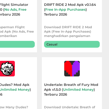
light Simulator
DRIFT RIDE 2 Mod Apk v0.1.64
0 (
No Ads, Free
(
Free In-App Purchases
)
Terbaru 2026
Terbaru 2026
uperman Flight
Download DRIFT RIDE 2 Mod
od Apk (No Ads, Free
Apk (Free In-App Purchases)
emberikan
menghadirkan pengalaman
 bermain yang
balapan yang lebih pra
Casual
Dudes? Mod Apk
Undertale: Breath of Fury Mod
Unlimited Money
)
Apk v1.5.0 (
Unlimited Money
)
26
Terbaru 2026
ow Many Dudes?
Download Undertale: Breath of