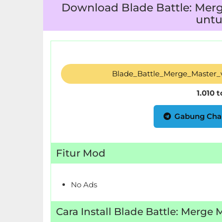
Download Blade Battle: Merg
untu
Food
&
Drink
Health
Blade_Battle_Merge_Master_
&
1.010 
Fitness
Gabung Cha
House
&
Fitur Mod
Home
Libraries
No Ads
&
Demo
Cara Install Blade Battle: Merge