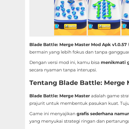
Educational
First
Person
Horror
Blade Battle: Merge Master Mod Apk v1.0.57
h
bermain yang lebih fokus dan tanpa gangguan
Hypercasual
Dengan versi mod ini, kamu bisa
menikmati g
secara nyaman tanpa interupsi.
Music
Tentang Blade Battle: Merge 
Puzzle
Blade Battle: Merge Master
adalah game stra
Racing
prajurit untuk membentuk pasukan kuat. Tuju
Role
Game ini menyajikan
grafis sederhana namun
Playing
yang menyukai strategi ringan dan pertarung