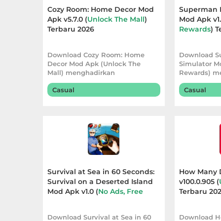
Cozy Room: Home Decor Mod
Superman F
Personalisasi
Apk v5.7.0 (
Unlock The Mall
)
Mod Apk v1.
Terbaru 2026
Rewards
) 
Personalization
Download Cozy Room: Home
Download S
Photography
Decor Mod Apk (Unlock The
Simulator M
Mall) menghadirkan
Rewards) m
Productivity
pengalaman dekorasi yang lebih
pengalaman
Casual
Casual
Shopping
Social
Sport
Sports
Survival at Sea in 60 Seconds:
How Many 
Survival on a Deserted Island
v100.0.905 (
Mod Apk v1.0 (
No Ads, Free
Terbaru 20
Tools
Rewards
) Terbaru 2026
Travel
Download Survival at Sea in 60
Download H