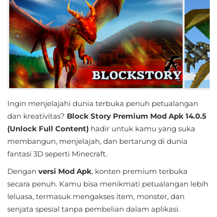
Educational
First
Person
Horror
Hypercasual
Ingin menjelajahi dunia terbuka penuh petualangan
dan kreativitas?
Block Story Premium Mod Apk 14.0.5
Music
(Unlock Full Content)
hadir untuk kamu yang suka
Puzzle
membangun, menjelajah, dan bertarung di dunia
fantasi 3D seperti Minecraft.
Racing
Dengan
versi Mod Apk
, konten premium terbuka
secara penuh. Kamu bisa menikmati petualangan lebih
Role
leluasa, termasuk mengakses item, monster, dan
Playing
senjata spesial tanpa pembelian dalam aplikasi.