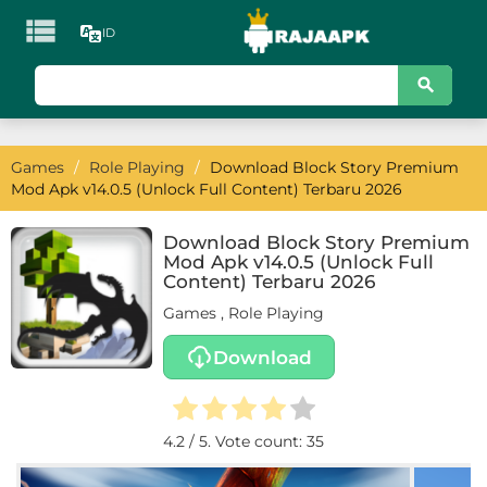

ID
KATEGORI
Games
Games
/
Role Playing
/
Download Block Story Premium
Action
Mod Apk v14.0.5 (Unlock Full Content) Terbaru 2026
Adventure
Download Block Story Premium
Mod Apk v14.0.5 (Unlock Full
Arcade
Content) Terbaru 2026
Games
,
Role Playing
Board
Download
Card
Casino
4.2
/ 5. Vote count:
35
Casual