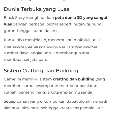
Apps
Dunia Terbuka yang Luas
Art
Block Story menghadirkan
peta dunia 3D yang sangat
&
luas
dengan berbagai bioma seperti hutan, gunung,
Design
gurun, hingga lautan dalam.
Auto
Kamu bisa menjelajah, menemukan makhluk unik,
memasuki gua tersembunyi, dan mengumpulkan
&
sumber daya langka untuk membangun atau
Vehicles
membuat senjata baru.
Beauty
Sistem Crafting dan Building
Books
Game ini memiliki sistem
crafting dan building
yang
&
memberi kamu kesempatan membuat peralatan,
rumah, benteng, hingga kota impianmu sendiri.
Reference
Setiap bahan yang dikumpulkan dapat diolah menjadi
Buku
alat atau blok baru, sehingga kreativitas pemain ikut
&