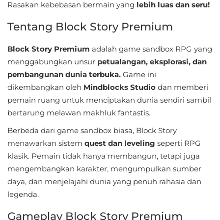
Rasakan kebebasan bermain yang
lebih luas dan seru!
Sandbox
Tentang Block Story Premium
Shooting
Block Story Premium
adalah game sandbox RPG yang
Simulation
menggabungkan unsur
petualangan, eksplorasi, dan
Sports
pembangunan dunia terbuka.
Game ini
dikembangkan oleh
Mindblocks Studio
dan memberi
Standalone
pemain ruang untuk menciptakan dunia sendiri sambil
bertarung melawan makhluk fantastis.
Story-
Berbeda dari game sandbox biasa, Block Story
Driven
menawarkan sistem
quest dan leveling
seperti RPG
Strategi
klasik. Pemain tidak hanya membangun, tetapi juga
mengembangkan karakter, mengumpulkan sumber
Trivia
daya, dan menjelajahi dunia yang penuh rahasia dan
legenda.
Word
Gameplay Block Story Premium