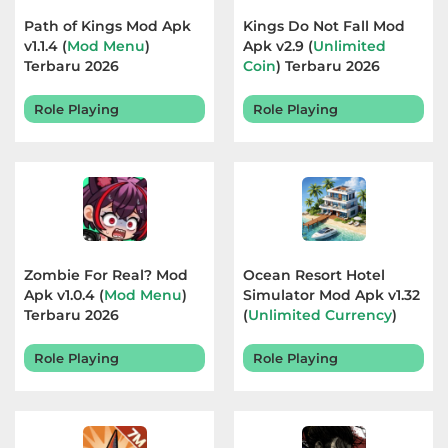
Path of Kings Mod Apk
Kings Do Not Fall Mod
v1.1.4 (
Mod Menu
)
Apk v2.9 (
Unlimited
Terbaru 2026
Coin
) Terbaru 2026
Role Playing
Role Playing
Zombie For Real? Mod
Ocean Resort Hotel
Apk v1.0.4 (
Mod Menu
)
Simulator Mod Apk v1.32
Terbaru 2026
(
Unlimited Currency
)
Terbaru 2026
Role Playing
Role Playing