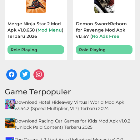
Merge Ninja Star 2 Mod
Demon Sword:Reborn
Apk v1.0.650 (
Mod Menu
)
for Revenge Mod Apk
Terbaru 2026
v1.1.67 (
No Ads Free
Rewards
) Terbaru 2026
Role Playing
Role Playing
Game Terpopuler
Download Hotel Hideaway Virtual World Mod Apk
v3.54.2 (Speed Multiplier, VIP) Terbaru 2024
Download Racing Car Games for Kids Mod Apk v1.0.2
(Unlock Paid Content) Terbaru 2025
The Catapult 2 Mod Apk (Unlimited Money) v4.0.0