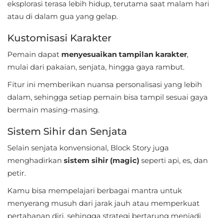
eksplorasi terasa lebih hidup, terutama saat malam hari
LifeStyle
atau di dalam gua yang gelap.
Maps
Kustomisasi Karakter
&
Pemain dapat
menyesuaikan tampilan karakter
,
Navigation
mulai dari pakaian, senjata, hingga gaya rambut.
Medical
Fitur ini memberikan nuansa personalisasi yang lebih
dalam, sehingga setiap pemain bisa tampil sesuai gaya
Music
bermain masing-masing.
&
Sistem Sihir dan Senjata
Audio
Selain senjata konvensional, Block Story juga
News
menghadirkan
sistem sihir (magic)
seperti api, es, dan
&
petir.
Magazines
Kamu bisa mempelajari berbagai mantra untuk
menyerang musuh dari jarak jauh atau memperkuat
Parenting
pertahanan diri, sehingga strategi bertarung menjadi