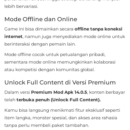
lebih bervariasi.
Personalisasi
Mode Offline dan Online
Personalization
Game ini bisa dimainkan secara
offline tanpa koneksi
Photography
internet
, namun juga menyediakan mode online untuk
berinteraksi dengan pemain lain.
Productivity
Mode offline cocok untuk petualangan pribadi,
Shopping
sementara mode online memungkinkan kolaborasi
atau kompetisi dengan komunitas global.
Social
Unlock Full Content di Versi Premium
Sport
Dalam versi
Premium Mod Apk 14.0.5
, konten berbayar
telah
terbuka penuh (Unlock Full Content).
Sports
Kamu bisa langsung menikmati fitur eksklusif seperti
Tools
item langka, monster spesial, dan akses area rahasia
tanpa perlu membeli paket tambahan.
Travel