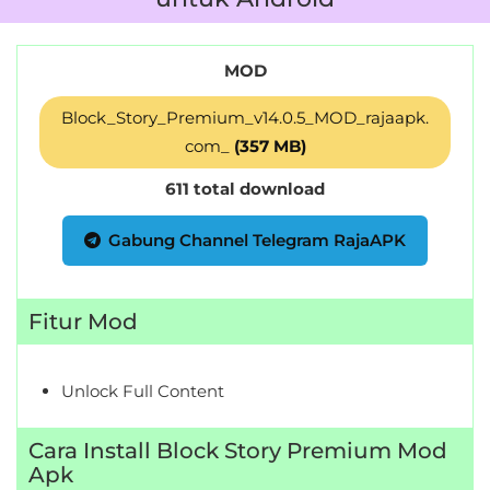
MOD
Block_Story_Premium_v14.0.5_MOD_rajaapk.
com_
(357 MB)
611 total download
Gabung Channel Telegram RajaAPK
Fitur Mod
Unlock Full Content
Cara Install Block Story Premium Mod
Apk