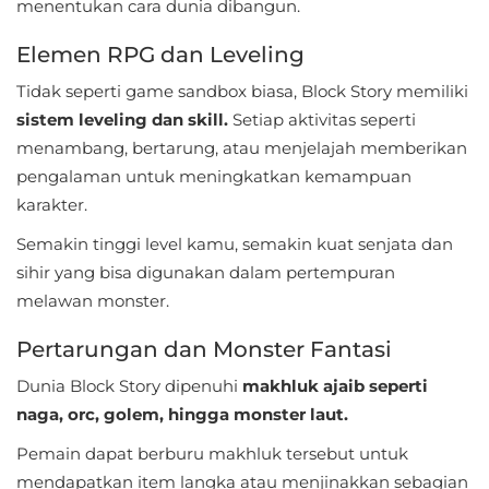
menentukan cara dunia dibangun.
Referensi
Elemen RPG dan Leveling
Business
Tidak seperti game sandbox biasa, Block Story memiliki
sistem leveling dan skill.
Setiap aktivitas seperti
Comics
menambang, bertarung, atau menjelajah memberikan
pengalaman untuk meningkatkan kemampuan
Communication
karakter.
Dating
Semakin tinggi level kamu, semakin kuat senjata dan
sihir yang bisa digunakan dalam pertempuran
Education
melawan monster.
Emulator
Pertarungan dan Monster Fantasi
Entertainment
Dunia Block Story dipenuhi
makhluk ajaib seperti
naga, orc, golem, hingga monster laut.
Events
Pemain dapat berburu makhluk tersebut untuk
Finance
mendapatkan item langka atau menjinakkan sebagian