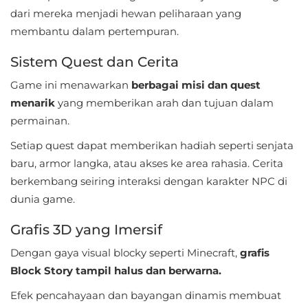
dari mereka menjadi hewan peliharaan yang
Food
membantu dalam pertempuran.
&
Sistem Quest dan Cerita
Drink
Game ini menawarkan
berbagai misi dan quest
Health
menarik
yang memberikan arah dan tujuan dalam
&
permainan.
Fitness
Setiap quest dapat memberikan hadiah seperti senjata
baru, armor langka, atau akses ke area rahasia. Cerita
House
berkembang seiring interaksi dengan karakter NPC di
&
dunia game.
Home
Grafis 3D yang Imersif
Libraries
Dengan gaya visual blocky seperti Minecraft,
grafis
&
Block Story tampil halus dan berwarna.
Demo
Efek pencahayaan dan bayangan dinamis membuat