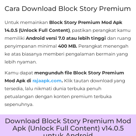
&
Cara Download Block Story Premium
Local
Untuk memainkan
Block Story Premium Mod Apk
Video
14.0.5 (Unlock Full Content)
, pastikan perangkat kamu
Players
memiliki
Android versi 7.0 atau lebih tinggi
dan ruang
penyimpanan minimal
400 MB.
Perangkat menengah
&
ke atas biasanya memberi pengalaman bermain yang
Editors
lebih nyaman.
Weather
Kamu dapat
mengunduh file Block Story Premium
Mod Apk di
rajaapk.com
.
Klik tautan download yang
Rekomendasi
tersedia, lalu nikmati dunia terbuka penuh
petualangan dengan konten premium terbuka
sepenuhnya.
Download Block Story Premium Mod
Apk (Unlock Full Content) v14.0.5
untuk Android