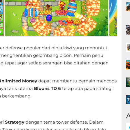
r defense populer dari ninja kiwi yang menuntut
 menghentikan gelombang bloon. Pemain perlu
ng tepat agar setiap serangan bisa ditahan dengan
Unlimited Money
dapat membantu pemain mencoba
daya tarik utama
Bloons TD 6
tetap ada pada strategi,
us berkembang.
A
ori
Strategy
dengan tema tower defense. Dalam
wer dan Hero di jalur yang dilewati bloon, lalu