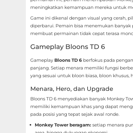
Sandbox
meningkatkan kemampuan mereka untuk me
Shooting
Game ini dikenal dengan visual yang cerah, pil
diperbarui. Pemain bisa menemukan banyak pe
Simulation
membuat permainan tidak cepat terasa mono
Sports
Gameplay Bloons TD 6
Standalone
Gameplay
Bloons TD 6
berfokus pada pengam
panjang. Setiap menara memiliki fungsi ber
Story-
yang sesuai untuk bloon biasa, bloon khusus, 
Driven
Menara, Hero, dan Upgrade
Strategi
Bloons TD 6 menyediakan banyak Monkey Towe
memiliki kemampuan khas yang dapat mengu
Trivia
pada posisi yang tepat sejak awal ronde.
Word
Monkey Tower beragam:
setiap menara pun
area, hingga dukungan ekonomi.