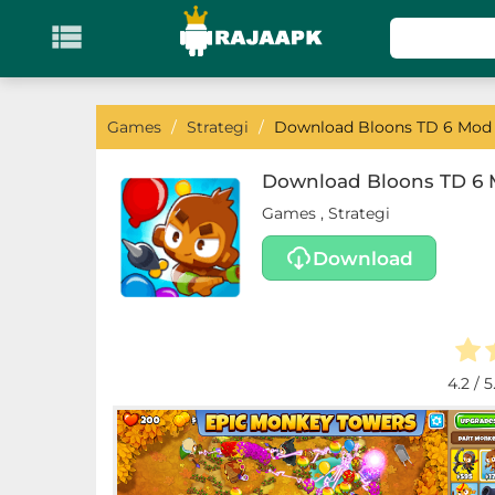

KATEGORI
Games
Games
/
Strategi
/
Download Bloons TD 6 Mod A
Action
Download Bloons TD 6 M
Games
,
Strategi
Adventure
Download
Arcade
Board
Card
4.2
/ 5
Casino
Casual