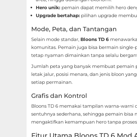
Apps
Hero unik:
pemain dapat memilih hero deng
Art
Upgrade bertahap:
pilihan upgrade membuat 
&
Mode, Peta, dan Tantangan
Design
Selain mode standar,
Bloons TD 6
menawarkan 
komunitas. Pemain juga bisa bermain single-p
Auto
tetap nyaman dimainkan tanpa selalu bergant
&
Vehicles
Jumlah peta yang banyak membuat pemain pe
letak jalur, posisi menara, dan jenis bloon y
Beauty
setiap permainan.
Books
Grafis dan Kontrol
&
Bloons TD 6 memakai tampilan warna-warni d
Reference
sentuhnya sederhana, sehingga pemain bis
mengaktifkan kemampuan hero tanpa proses 
Buku
Fitur Utama Bloons TD 6 Mod 
&