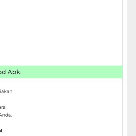
Mod Apk
iakan
ra:
Anda.
l
.