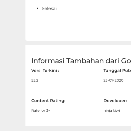
Personalisasi
Selesai
Personalization
Photography
Productivity
Informasi Tambahan dari Goo
Shopping
Versi Terkini :
Tanggal Publ
Social
55.2
23-07-2020
Sport
Content Rating:
Developer:
Sports
Rate for 3+
ninja kiwi
Tools
Travel