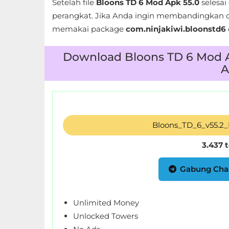
Setelah file
Bloons TD 6 Mod Apk 55.0
selesai 
perangkat. Jika Anda ingin membandingkan d
Food
memakai package
com.ninjakiwi.bloonstd6
&
Drink
Download Bloons TD 6 Mod A
A
Health
&
Fitness
Bloons_TD_6_v55.2
House
&
3.437 
Home
Gabung Cha
Libraries
&
Unlimited Money
Demo
Unlocked Towers