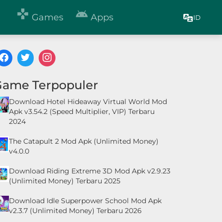


Games
Apps
ID
Game Terpopuler
Download Hotel Hideaway Virtual World Mod
Apk v3.54.2 (Speed Multiplier, VIP) Terbaru
2024
The Catapult 2 Mod Apk (Unlimited Money)
v4.0.0
Download Riding Extreme 3D Mod Apk v2.9.23
(Unlimited Money) Terbaru 2025
Download Idle Superpower School Mod Apk
v2.3.7 (Unlimited Money) Terbaru 2026