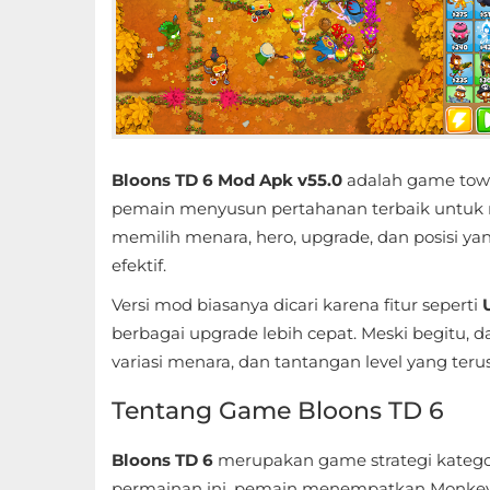
Educational
First
Person
Horror
Bloons TD 6 Mod Apk v55.0
adalah game towe
pemain menyusun pertahanan terbaik untuk
Hypercasual
memilih menara, hero, upgrade, dan posisi ya
efektif.
Music
Versi mod biasanya dicari karena fitur seperti
Puzzle
berbagai upgrade lebih cepat. Meski begitu, 
variasi menara, dan tantangan level yang ter
Racing
Tentang Game Bloons TD 6
Role
Playing
Bloons TD 6
merupakan game strategi kateg
permainan ini, pemain menempatkan Monkey To