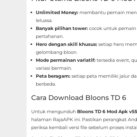
Referensi
Unlimited Money:
membantu pemain menco
leluasa.
Business
Banyak pilihan tower:
cocok untuk pemain 
Comics
pertahanan.
Hero dengan skill khusus:
setiap hero mem
Communication
gelombang bloon.
Mode permainan variatif:
tersedia event, q
Dating
variasi bermain.
Peta beragam:
setiap peta memiliki jalur d
Education
berbeda.
Emulator
Cara Download Bloons TD 6
Entertainment
Untuk mengunduh
Bloons TD 6 Mod Apk v55
halaman RajaAPK ini. Pastikan perangkat An
Events
periksa kembali versi file sebelum proses instal
Finance