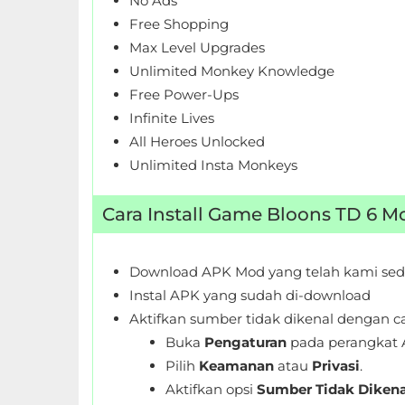
No Ads
LifeStyle
Free Shopping
Max Level Upgrades
Maps
Unlimited Monkey Knowledge
&
Free Power-Ups
Navigation
Infinite Lives
All Heroes Unlocked
Medical
Unlimited Insta Monkeys
Music
Cara Install Game Bloons TD 6 
&
Audio
Download APK Mod yang telah kami sed
News
Instal APK yang sudah di-download
&
Aktifkan sumber tidak dikenal dengan ca
Magazines
Buka
Pengaturan
pada perangkat 
Pilih
Keamanan
atau
Privasi
.
Parenting
Aktifkan opsi
Sumber Tidak Dikena