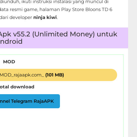
diunduh, ikuti instruksi instalasi yang muncul di
ata resmi game, halaman Play Store Bloons TD 6
dari developer
ninja kiwi
.
pk v55.2 (Unlimited Money) untuk
ndroid
MOD
_MOD_rajaapk.com_
(101 MB)
total download
nnel Telegram RajaAPK