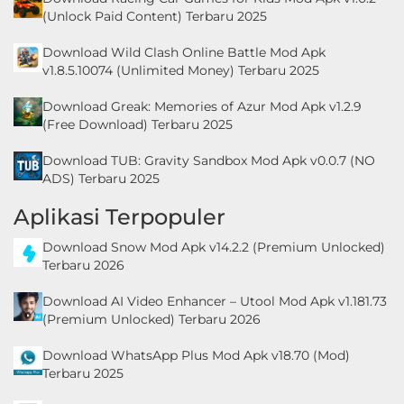
(Unlock Paid Content) Terbaru 2025
Personalisasi
Download Wild Clash Online Battle Mod Apk
Personalization
v1.8.5.10074 (Unlimited Money) Terbaru 2025
Photography
Download Greak: Memories of Azur Mod Apk v1.2.9
(Free Download) Terbaru 2025
Productivity
Download TUB: Gravity Sandbox Mod Apk v0.0.7 (NO
ADS) Terbaru 2025
Shopping
Aplikasi Terpopuler
Social
Download Snow Mod Apk v14.2.2 (Premium Unlocked)
Terbaru 2026
Sport
Download AI Video Enhancer – Utool Mod Apk v1.181.73
Sports
(Premium Unlocked) Terbaru 2026
Tools
Download WhatsApp Plus Mod Apk v18.70 (Mod)
Terbaru 2025
Travel