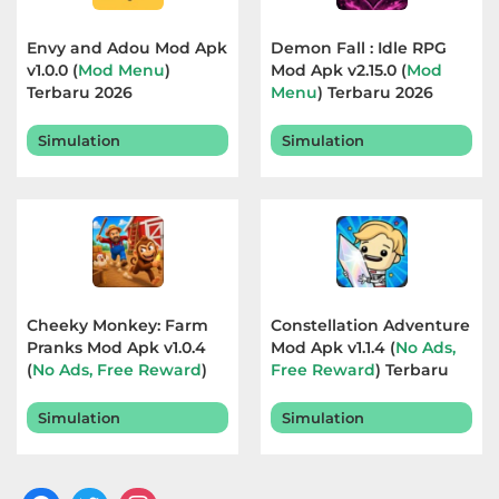
Food
Envy and Adou Mod Apk
Demon Fall : Idle RPG
v1.0.0 (
Mod Menu
)
Mod Apk v2.15.0 (
Mod
&
Terbaru 2026
Menu
) Terbaru 2026
Drink
Simulation
Simulation
Health
&
Fitness
House
&
Cheeky Monkey: Farm
Constellation Adventure
Home
Pranks Mod Apk v1.0.4
Mod Apk v1.1.4 (
No Ads,
(
No Ads, Free Reward
)
Free Reward
) Terbaru
Terbaru 2026
2026
Libraries
Simulation
Simulation
&
Demo