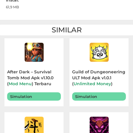
61,9 MB
Referensi
Business
SIMILAR
Comics
Communication
Dating
After Dark – Survival
Guild of Dungeoneering
Education
Tomb Mod Apk v1.10.0
ULT Mod Apk v1.0.1
(
Mod Menu
) Terbaru
(
Unlimited Money
)
2026
Terbaru 2026
Emulator
Simulation
Simulation
Entertainment
Events
Finance