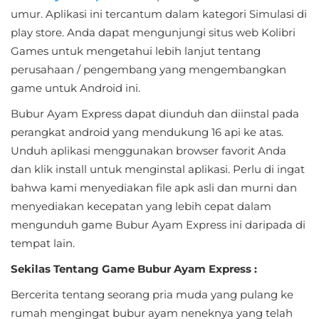
umur. Aplikasi ini tercantum dalam kategori Simulasi di
Educational
play store. Anda dapat mengunjungi situs web Kolibri
Games untuk mengetahui lebih lanjut tentang
First
perusahaan / pengembang yang mengembangkan
Person
game untuk Android ini.
Horror
Bubur Ayam Express dapat diunduh dan diinstal pada
perangkat android yang mendukung 16 api ke atas.
Hypercasual
Unduh aplikasi menggunakan browser favorit Anda
dan klik install untuk menginstal aplikasi. Perlu di ingat
Music
bahwa kami menyediakan file apk asli dan murni dan
menyediakan kecepatan yang lebih cepat dalam
Puzzle
mengunduh game Bubur Ayam Express ini daripada di
Racing
tempat lain.
Sekilas Tentang Game Bubur Ayam Express :
Role
Playing
Bercerita tentang seorang pria muda yang pulang ke
rumah mengingat bubur ayam neneknya yang telah