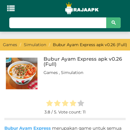

KATEGORI
Games
Games
/
Simulation
/
Bubur Ayam Express apk v0.26 (Full)
Action
Adventure
Bubur Ayam Express apk v0.26
(Full)
Arcade
Games
,
Simulation
Board
Card
Casino
3.8
/ 5. Vote count:
11
Casual
Bubur Ayam Express
merupakan game untuk semua