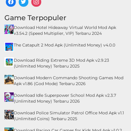
LifeStyle
Game Terpopuler
Maps
&
Download Hotel Hideaway Virtual World Mod Apk
v3.54.2 (Speed Multiplier, VIP) Terbaru 2024
Navigation
The Catapult 2 Mod Apk (Unlimited Money) v4.0.0
Medical
Download Riding Extreme 3D Mod Apk v2.9.23
Music
(Unlimited Money) Terbaru 2025
&
Download Modern Commando Shooting Games Mod
Audio
Apk v1.86 (God Mode) Terbaru 2026
News
Download Idle Superpower School Mod Apk v2.3.7
(Unlimited Money) Terbaru 2026
&
Magazines
Download Police Simulator Patrol Office Mod Apk v1.1
(Unlimited Coins) Terbaru 2025
Parenting
Download Racing Car Games for Kids Mod Apk v1.0.2