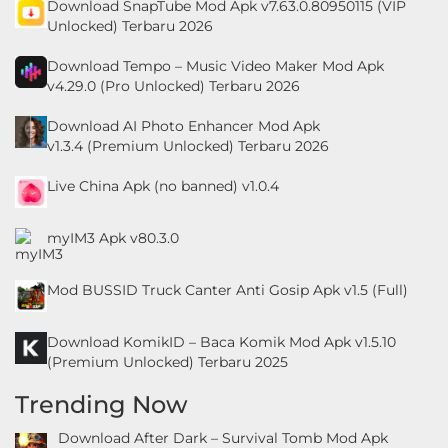
Download SnapTube Mod Apk v7.63.0.80950115 (VIP
&
Unlocked) Terbaru 2026
Local
Download Tempo – Music Video Maker Mod Apk
v4.29.0 (Pro Unlocked) Terbaru 2026
Video
Players
Download AI Photo Enhancer Mod Apk
v1.3.4 (Premium Unlocked) Terbaru 2026
&
Editors
Live China Apk (no banned) v1.0.4
Weather
myIM3 Apk v80.3.0
Rekomendasi
Mod BUSSID Truck Canter Anti Gosip Apk v1.5 (Full)
Download KomikID – Baca Komik Mod Apk v1.5.10
(Premium Unlocked) Terbaru 2025
Trending Now
Download After Dark – Survival Tomb Mod Apk