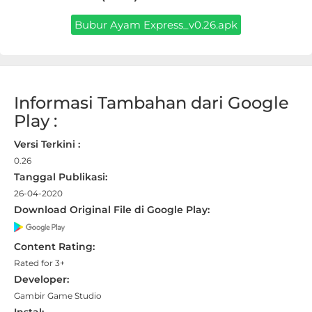
Apps
Bubur Ayam Express_v0.26.apk
Art
&
Design
Informasi Tambahan dari Google
Auto
Play :
&
Versi Terkini :
Vehicles
0.26
Tanggal Publikasi:
Beauty
26-04-2020
Download Original File di Google Play:
Books
&
Content Rating:
Reference
Rated for 3+
Developer:
Buku
Gambir Game Studio
&
Instal: