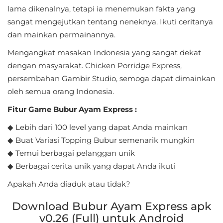
Sandbox
lama dikenalnya, tetapi ia menemukan fakta yang
sangat mengejutkan tentang neneknya. Ikuti ceritanya
Shooting
dan mainkan permainannya.
Simulation
Mengangkat masakan Indonesia yang sangat dekat
dengan masyarakat. Chicken Porridge Express,
Sports
persembahan Gambir Studio, semoga dapat dimainkan
oleh semua orang Indonesia.
Standalone
Fitur Game Bubur Ayam Express :
Story-
◆ Lebih dari 100 level yang dapat Anda mainkan
Driven
◆ Buat Variasi Topping Bubur semenarik mungkin
◆ Temui berbagai pelanggan unik
Strategi
◆ Berbagai cerita unik yang dapat Anda ikuti
Trivia
Apakah Anda diaduk atau tidak?
Word
Download Bubur Ayam Express apk
v0.26 (Full) untuk Android