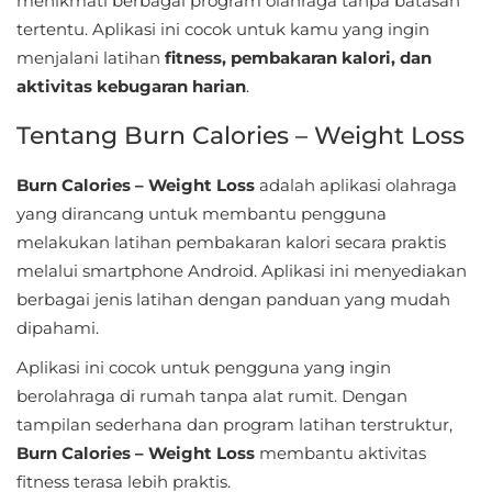
menikmati berbagai program olahraga tanpa batasan
Sandbox
tertentu. Aplikasi ini cocok untuk kamu yang ingin
menjalani latihan
fitness, pembakaran kalori, dan
Shooting
aktivitas kebugaran harian
.
Simulation
Tentang Burn Calories – Weight Loss
Sports
Burn Calories – Weight Loss
adalah aplikasi olahraga
yang dirancang untuk membantu pengguna
Standalone
melakukan latihan pembakaran kalori secara praktis
Story-
melalui smartphone Android. Aplikasi ini menyediakan
Driven
berbagai jenis latihan dengan panduan yang mudah
dipahami.
Strategi
Aplikasi ini cocok untuk pengguna yang ingin
berolahraga di rumah tanpa alat rumit. Dengan
Trivia
tampilan sederhana dan program latihan terstruktur,
Word
Burn Calories – Weight Loss
membantu aktivitas
fitness terasa lebih praktis.