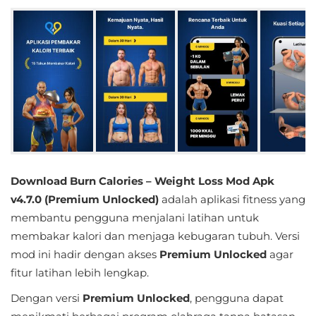
Educational
First
Person
Horror
Hypercasual
Music
Download Burn Calories – Weight Loss Mod Apk
v4.7.0 (Premium Unlocked)
adalah aplikasi fitness yang
Puzzle
membantu pengguna menjalani latihan untuk
membakar kalori dan menjaga kebugaran tubuh. Versi
Racing
mod ini hadir dengan akses
Premium Unlocked
agar
Role
fitur latihan lebih lengkap.
Playing
Dengan versi
Premium Unlocked
, pengguna dapat