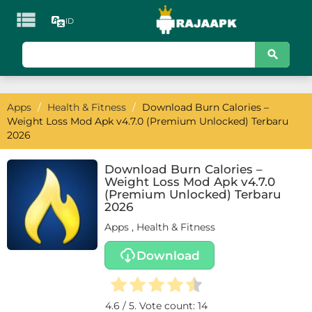

ID
KATEGORI
Games
Apps
/
Health & Fitness
/
Download Burn Calories –
Action
Weight Loss Mod Apk v4.7.0 (Premium Unlocked) Terbaru
2026
Adventure
Download Burn Calories –
Arcade
Weight Loss Mod Apk v4.7.0
(Premium Unlocked) Terbaru
Board
2026
Apps
,
Health & Fitness
Card
Download
Casino
Casual
4.6
/ 5. Vote count:
14