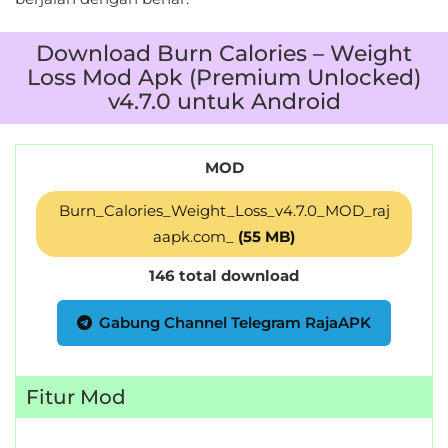
Download Burn Calories – Weight
Loss Mod Apk (Premium Unlocked)
v4.7.0 untuk Android
MOD
Burn_Calories_Weight_Loss_v4.7.0_MOD_raj
aapk.com_
(55 MB)
146 total download
Gabung Channel Telegram RajaAPK
Fitur Mod