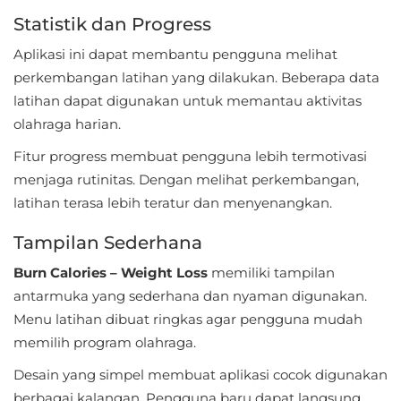
LifeStyle
Statistik dan Progress
Aplikasi ini dapat membantu pengguna melihat
Maps
perkembangan latihan yang dilakukan. Beberapa data
&
latihan dapat digunakan untuk memantau aktivitas
Navigation
olahraga harian.
Medical
Fitur progress membuat pengguna lebih termotivasi
menjaga rutinitas. Dengan melihat perkembangan,
Music
latihan terasa lebih teratur dan menyenangkan.
&
Tampilan Sederhana
Audio
Burn Calories – Weight Loss
memiliki tampilan
News
antarmuka yang sederhana dan nyaman digunakan.
&
Menu latihan dibuat ringkas agar pengguna mudah
Magazines
memilih program olahraga.
Desain yang simpel membuat aplikasi cocok digunakan
Parenting
berbagai kalangan. Pengguna baru dapat langsung