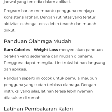
jadwal yang tersedia dalam aplikasi.
Referensi
Program harian membantu pengguna menjaga
konsistensi latihan. Dengan rutinitas yang teratur,
Business
aktivitas olahraga terasa lebih terarah dan mudah
Comics
diikuti.
Panduan Olahraga Mudah
Communication
Burn Calories – Weight Loss
menyediakan panduan
Dating
gerakan yang sederhana dan mudah dipahami.
Pengguna dapat mengikuti instruksi latihan langsung
Education
dari aplikasi.
Emulator
Panduan seperti ini cocok untuk pemula maupun
pengguna yang sudah terbiasa olahraga. Dengan
Entertainment
instruksi yang jelas, latihan terasa lebih nyaman
dilakukan di rumah.
Events
Latihan Pembakaran Kalori
Finance