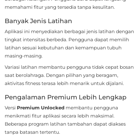
memahami fitur yang tersedia tanpa kesulitan.
Personalisasi
Banyak Jenis Latihan
Personalization
Aplikasi ini menyediakan berbagai jenis latihan dengan
Photography
tingkat intensitas berbeda. Pengguna dapat memilih
latihan sesuai kebutuhan dan kemampuan tubuh
Productivity
masing-masing.
Shopping
Variasi latihan membantu pengguna tidak cepat bosan
saat berolahraga. Dengan pilihan yang beragam,
Social
aktivitas fitness terasa lebih menarik untuk dijalani.
Sport
Pengalaman Premium Lebih Lengkap
Versi
Sports
Premium Unlocked
membantu pengguna
menikmati fitur aplikasi secara lebih maksimal.
Tools
Beberapa program latihan tambahan dapat diakses
tanpa batasan tertentu.
Travel