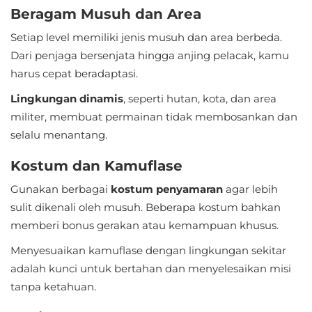
Apps
Beragam Musuh dan Area
Art
Setiap level memiliki jenis musuh dan area berbeda.
Dari penjaga bersenjata hingga anjing pelacak, kamu
&
harus cepat beradaptasi.
Design
Lingkungan dinamis
, seperti hutan, kota, dan area
Auto
militer, membuat permainan tidak membosankan dan
&
selalu menantang.
Vehicles
Kostum dan Kamuflase
Beauty
Gunakan berbagai
kostum penyamaran
agar lebih
sulit dikenali oleh musuh. Beberapa kostum bahkan
Books
memberi bonus gerakan atau kemampuan khusus.
&
Menyesuaikan kamuflase dengan lingkungan sekitar
Reference
adalah kunci untuk bertahan dan menyelesaikan misi
tanpa ketahuan.
Buku
&