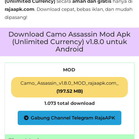
(Unlimited Currency)
secara
aman dan gratis
hanya di
LifeStyle
rajaapk.com
. Download cepat, bebas iklan, dan mudah
dipasang!
Maps
&
Download Camo Assassin Mod Apk
Navigation
(Unlimited Currency) v1.8.0 untuk
Android
Medical
Music
MOD
&
Camo_Assassin_v1.8.0_MOD_rajaapk.com_
Audio
(197.52 MB)
News
1.073 total download
&
Magazines
Gabung Channel Telegram RajaAPK
Parenting