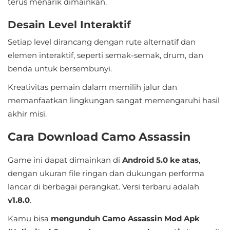
terus menarik dimainkan.
Food
Desain Level Interaktif
&
Setiap level dirancang dengan rute alternatif dan
Drink
elemen interaktif, seperti semak-semak, drum, dan
benda untuk bersembunyi.
Health
Kreativitas pemain dalam memilih jalur dan
&
memanfaatkan lingkungan sangat memengaruhi hasil
Fitness
akhir misi.
House
Cara Download Camo Assassin
&
Home
Game ini dapat dimainkan di
Android 5.0 ke atas
,
dengan ukuran file ringan dan dukungan performa
Libraries
lancar di berbagai perangkat. Versi terbaru adalah
&
v1.8.0
.
Demo
Kamu bisa
mengunduh Camo Assassin Mod Apk