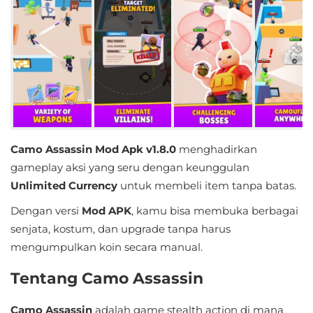
Educational
First
Person
Horror
Hypercasual
Camo Assassin Mod Apk v1.8.0
menghadirkan
gameplay aksi yang seru dengan keunggulan
Music
Unlimited Currency
untuk membeli item tanpa batas.
Puzzle
Dengan versi
Mod APK
, kamu bisa membuka berbagai
senjata, kostum, dan upgrade tanpa harus
Racing
mengumpulkan koin secara manual.
Role
Tentang Camo Assassin
Playing
Camo Assassin
adalah game stealth action di mana