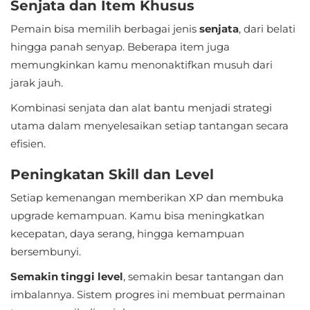
Senjata dan Item Khusus
Referensi
Pemain bisa memilih berbagai jenis
senjata
, dari belati
hingga panah senyap. Beberapa item juga
Business
memungkinkan kamu menonaktifkan musuh dari
Comics
jarak jauh.
Kombinasi senjata dan alat bantu menjadi strategi
Communication
utama dalam menyelesaikan setiap tantangan secara
efisien.
Dating
Peningkatan Skill dan Level
Education
Setiap kemenangan memberikan XP dan membuka
Emulator
upgrade kemampuan. Kamu bisa meningkatkan
kecepatan, daya serang, hingga kemampuan
Entertainment
bersembunyi.
Events
Semakin tinggi level
, semakin besar tantangan dan
imbalannya. Sistem progres ini membuat permainan
Finance