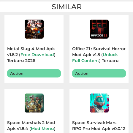
SIMILAR
&
Local
Video
Players
&
Metal Slug 4 Mod Apk
Office 21 : Survival Horror
v1.8.2 (
Editors
Free Download
)
Mod Apk v1.8 (
Unlock
Terbaru 2026
Full Content
) Terbaru
2026
Weather
Action
Action
Rekomendasi
Space Marshals 2 Mod
Space Survival: Mars
Apk v1.8.4 (
Mod Menu
)
RPG Pro Mod Apk v0.0.12