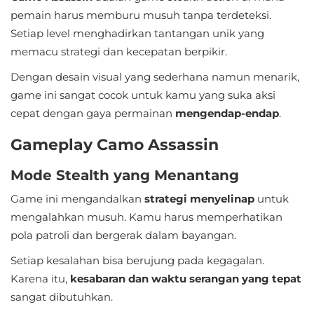
Sandbox
pemain harus memburu musuh tanpa terdeteksi.
Setiap level menghadirkan tantangan unik yang
Shooting
memacu strategi dan kecepatan berpikir.
Simulation
Dengan desain visual yang sederhana namun menarik,
game ini sangat cocok untuk kamu yang suka aksi
Sports
cepat dengan gaya permainan
mengendap-endap
.
Standalone
Gameplay Camo Assassin
Story-
Mode Stealth yang Menantang
Driven
Game ini mengandalkan
strategi menyelinap
untuk
mengalahkan musuh. Kamu harus memperhatikan
Strategi
pola patroli dan bergerak dalam bayangan.
Trivia
Setiap kesalahan bisa berujung pada kegagalan.
Karena itu,
kesabaran dan waktu serangan yang tepat
Word
sangat dibutuhkan.