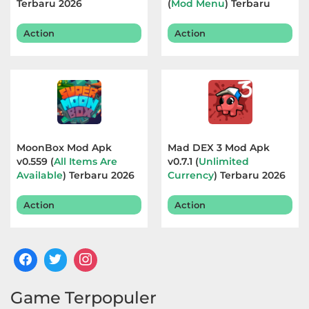
Terbaru 2026
(
Mod Menu
) Terbaru
2026
Action
Action
MoonBox Mod Apk
Mad DEX 3 Mod Apk
v0.559 (
All Items Are
v0.7.1 (
Unlimited
Available
) Terbaru 2026
Currency
) Terbaru 2026
Action
Action
Game Terpopuler