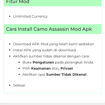
Fitur Mod
Personalisasi
Personalization
Unlimited Currency
Photography
Cara Install Camo Assassin Mod Apk
Productivity
Download APK Mod yang telah kami sediakan
Shopping
Instal APK yang sudah di-download
Aktifkan sumber tidak dikenal dengan cara:
Social
Buka
Pengaturan
pada perangkat Anda.
Pilih
Keamanan
atau
Privasi
.
Sport
Aktifkan opsi
Sumber Tidak Dikenal
.
Sports
Selesai.
Tools
Travel