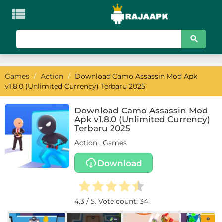

KATEGORI
Games
Games
/
Action
/
Download Camo Assassin Mod Apk
Action
v1.8.0 (Unlimited Currency) Terbaru 2025
Adventure
Download Camo Assassin Mod
Apk v1.8.0 (Unlimited Currency)
Arcade
Terbaru 2025
Action
,
Games
Board
Download
Card
Casino
4.3
/ 5. Vote count:
34
Casual