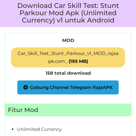
Download Car Skill Test: Stunt
Parkour Mod Apk (Unlimited
Currency) v1 untuk Android
MOD
Car_Skill_Test_Stunt_Parkour_v1_MOD_rajaa
pk.com_
(195 MB)
158 total download
Gabung Channel Telegram RajaAPK
Fitur Mod
Unlimited Currency