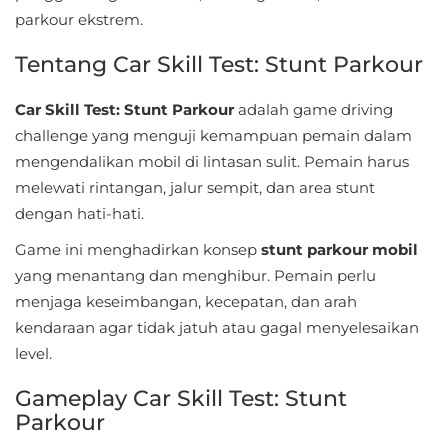
Sandbox
parkour ekstrem.
Shooting
Tentang Car Skill Test: Stunt Parkour
Simulation
Car Skill Test: Stunt Parkour
adalah game driving
challenge yang menguji kemampuan pemain dalam
Sports
mengendalikan mobil di lintasan sulit. Pemain harus
melewati rintangan, jalur sempit, dan area stunt
Standalone
dengan hati-hati.
Story-
Game ini menghadirkan konsep
stunt parkour mobil
Driven
yang menantang dan menghibur. Pemain perlu
menjaga keseimbangan, kecepatan, dan arah
Strategi
kendaraan agar tidak jatuh atau gagal menyelesaikan
level.
Trivia
Gameplay Car Skill Test: Stunt
Word
Parkour