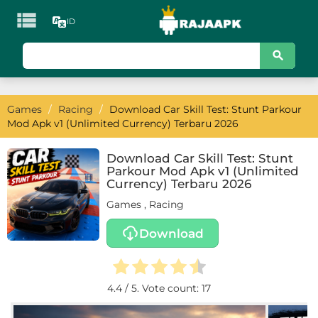

ID
KATEGORI
Games
Games
/
Racing
/
Download Car Skill Test: Stunt Parkour
Action
Mod Apk v1 (Unlimited Currency) Terbaru 2026
Adventure
Download Car Skill Test: Stunt
Parkour Mod Apk v1 (Unlimited
Arcade
Currency) Terbaru 2026
Games
,
Racing
Board
Download
Card
Casino
4.4
/ 5. Vote count:
17
Casual