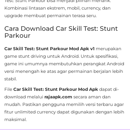
Test: Stunt Parkour bisa menjadi pilihan menarik.
&
Kombinasi lintasan ekstrem, mobil, currency, dan
Local
upgrade membuat permainan terasa seru.
Cara Download Car Skill Test: Stunt
Video
Parkour
Players
&
Car Skill Test: Stunt Parkour Mod Apk v1
merupakan
Editors
game stunt driving untuk Android. Untuk spesifikasi,
game ini umumnya membutuhkan perangkat Android
Weather
versi menengah ke atas agar permainan berjalan lebih
stabil.
Rekomendasi
File
Car Skill Test: Stunt Parkour Mod Apk
dapat di-
download melalui
rajaapk.com
secara aman dan
mudah. Pastikan pengguna memilih versi terbaru agar
fitur unlimited currency dapat digunakan dengan lebih
maksimal.