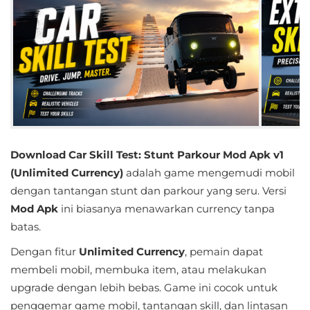
Educational
First
Person
Horror
Hypercasual
Download Car Skill Test: Stunt Parkour Mod Apk v1
Music
(Unlimited Currency)
adalah game mengemudi mobil
dengan tantangan stunt dan parkour yang seru. Versi
Puzzle
Mod Apk
ini biasanya menawarkan currency tanpa
batas.
Racing
Dengan fitur
Unlimited Currency
, pemain dapat
Role
membeli mobil, membuka item, atau melakukan
Playing
upgrade dengan lebih bebas. Game ini cocok untuk
penggemar game mobil, tantangan skill, dan lintasan