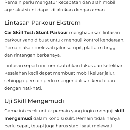
Pemain perlu mengatur kecepatan dan arah mobil
Referensi
agar aksi stunt dapat dilakukan dengan aman.
Business
Lintasan Parkour Ekstrem
Car Skill Test: Stunt Parkour
menghadirkan lintasan
Comics
parkour yang dibuat untuk menguji kontrol kendaraan.
Pemain akan melewati jalur sempit, platform tinggi,
Communication
dan rintangan berbahaya.
Dating
Lintasan seperti ini membutuhkan fokus dan ketelitian.
Kesalahan kecil dapat membuat mobil keluar jalur,
Education
sehingga pemain perlu mengendalikan kendaraan
Emulator
dengan hati-hati.
Uji Skill Mengemudi
Entertainment
Game ini cocok untuk pemain yang ingin menguji
skill
Events
mengemudi
dalam kondisi sulit. Pemain tidak hanya
perlu cepat, tetapi juga harus stabil saat melewati
Finance