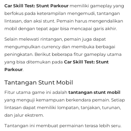
Apps
Car Skill Test: Stunt Parkour
memiliki gameplay yang
berfokus pada keterampilan mengemudi, tantangan
Art
lintasan, dan aksi stunt. Pemain harus mengendalikan
&
mobil dengan tepat agar bisa mencapai garis akhir.
Design
Selain melewati rintangan, pemain juga dapat
Auto
mengumpulkan currency dan membuka berbagai
peningkatan. Berikut beberapa fitur gameplay utama
&
yang bisa ditemukan pada
Car Skill Test: Stunt
Vehicles
Parkour
.
Beauty
Tantangan Stunt Mobil
Books
Fitur utama game ini adalah
tantangan stunt mobil
&
yang menguji kemampuan berkendara pemain. Setiap
lintasan dapat memiliki lompatan, tanjakan, turunan,
Reference
dan jalur ekstrem.
Buku
Tantangan ini membuat permainan terasa lebih seru.
&