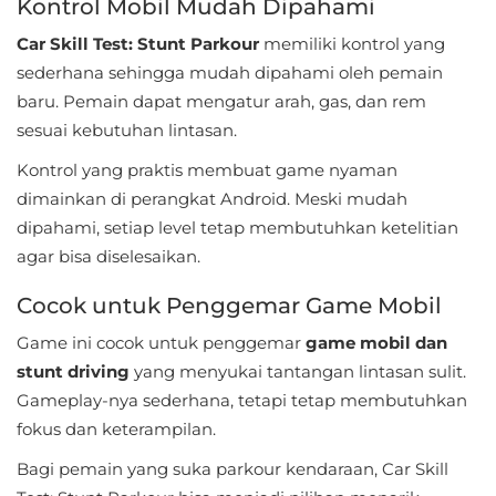
Kontrol Mobil Mudah Dipahami
Personalisasi
Car Skill Test: Stunt Parkour
memiliki kontrol yang
sederhana sehingga mudah dipahami oleh pemain
Personalization
baru. Pemain dapat mengatur arah, gas, dan rem
Photography
sesuai kebutuhan lintasan.
Kontrol yang praktis membuat game nyaman
Productivity
dimainkan di perangkat Android. Meski mudah
dipahami, setiap level tetap membutuhkan ketelitian
Shopping
agar bisa diselesaikan.
Social
Cocok untuk Penggemar Game Mobil
Sport
Game ini cocok untuk penggemar
game mobil dan
stunt driving
yang menyukai tantangan lintasan sulit.
Sports
Gameplay-nya sederhana, tetapi tetap membutuhkan
fokus dan keterampilan.
Tools
Bagi pemain yang suka parkour kendaraan, Car Skill
Travel