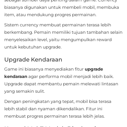
LifeStyle
biasanya digunakan untuk membeli mobil, membuka
item, atau mendukung progres permainan.
Maps
Sistem currency membuat permainan terasa lebih
&
berkembang. Pemain memiliki tujuan tambahan selain
Navigation
menyelesaikan level, yaitu mengumpulkan reward
untuk kebutuhan upgrade.
Medical
Upgrade Kendaraan
Music
&
Game ini biasanya menyediakan fitur
upgrade
kendaraan
agar performa mobil menjadi lebih baik.
Audio
Upgrade dapat membantu pemain melewati lintasan
News
yang semakin sulit.
&
Dengan peningkatan yang tepat, mobil bisa terasa
Magazines
lebih stabil dan nyaman dikendalikan. Fitur ini
membuat progres permainan terasa lebih jelas.
Parenting