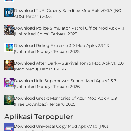
Personalisasi
Download TUB: Gravity Sandbox Mod Apk v0.0.7 (NO
ADS) Terbaru 2025
Personalization
Download Police Simulator Patrol Office Mod Apk v1.1
Photography
(Unlimited Coins) Terbaru 2025
Download Riding Extreme 3D Mod Apk v2.9.23
Productivity
(Unlimited Money) Terbaru 2025
Shopping
Download After Dark – Survival Tomb Mod Apk v1.10.0
(Mod Menu) Terbaru 2026
Social
Download Idle Superpower School Mod Apk v2.3.7
(Unlimited Money) Terbaru 2026
Sport
Download Greak: Memories of Azur Mod Apk v1.2.9
Sports
(Free Download) Terbaru 2025
Tools
Aplikasi Terpopuler
Download Universal Copy Mod Apk v7.1.0 (Plus
Travel