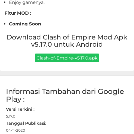
Apps
Enjoy gamenya.
Fitur MOD :
Art
Coming Soon
&
Design
Download Clash of Empire Mod Apk
v5.17.0 untuk Android
Auto
&
Clash-of-Empire-v5.17.0.apk
Vehicles
Beauty
Informasi Tambahan dari Google
Books
Play :
&
Versi Terkini :
Reference
5.17.0
Tanggal Publikasi:
Buku
04-11-2020
&