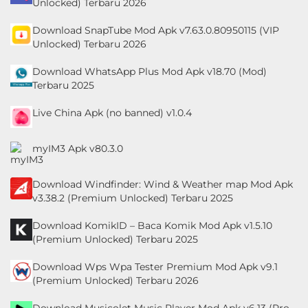
Unlocked) Terbaru 2026
&
Download SnapTube Mod Apk v7.63.0.80950115 (VIP
Local
Unlocked) Terbaru 2026
Video
Download WhatsApp Plus Mod Apk v18.70 (Mod)
Players
Terbaru 2025
&
Live China Apk (no banned) v1.0.4
Editors
myIM3 Apk v80.3.0
Weather
Download Windfinder: Wind & Weather map Mod Apk
Rekomendasi
v3.38.2 (Premium Unlocked) Terbaru 2025
Download KomikID – Baca Komik Mod Apk v1.5.10
(Premium Unlocked) Terbaru 2025
Download Wps Wpa Tester Premium Mod Apk v9.1
(Premium Unlocked) Terbaru 2026