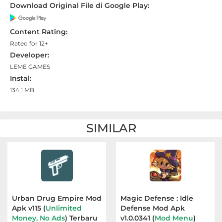
Download Original File di Google Play:
Referensi
Content Rating:
Business
Rated for 12+
Developer:
Comics
LEME GAMES
Instal:
Communication
134,1 MB
Dating
SIMILAR
Education
Emulator
Entertainment
Events
Urban Drug Empire Mod
Magic Defense : Idle
Apk v115 (
Unlimited
Defense Mod Apk
Money, No Ads
) Terbaru
v1.0.0341 (
Mod Menu
)
Finance