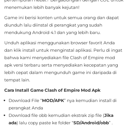
Sandbox
menemukan lebih banyak kejutan!
Shooting
Game ini berisi konten untuk semua orang dan dapat
diunduh lalu diinstal di perangkat yang sudah
Simulation
mendukung Android 4.1 dan yang lebih baru.
Sports
Unduh aplikasi menggunakan browser favorit Anda
dan klik install untuk menginstal aplikasi. Perlu di ingat
Standalone
bahwa kami menyediakan file Clash of Empire mod
apk versi terbaru serta menyediakan kecepatan yang
Story-
lebih cepat dalam mengunduh game ini daripada di
Driven
tempat lain.
Cara Install Game Clash of Empire Mod Apk
Strategi
Download File “
MOD/APK
” nya kemudian install di
Trivia
perangkat Anda
Download file obb kemudian ekstrak zip file (
Jika
Word
ada
) lalu copy paste ke folder “
SD/Android/obb
” .