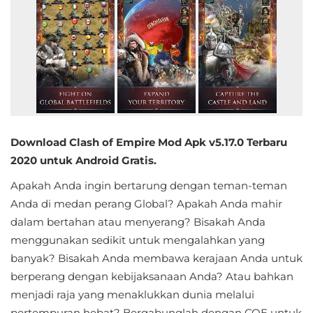
Educational
First
Person
Horror
Hypercasual
Download Clash of Empire Mod Apk v5.17.0 Terbaru
2020 untuk Android Gratis.
Music
Apakah Anda ingin bertarung dengan teman-teman
Puzzle
Anda di medan perang Global? Apakah Anda mahir
dalam bertahan atau menyerang? Bisakah Anda
Racing
menggunakan sedikit untuk mengalahkan yang
banyak? Bisakah Anda membawa kerajaan Anda untuk
Role
berperang dengan kebijaksanaan Anda? Atau bahkan
Playing
menjadi raja yang menaklukkan dunia melalui
pertempuran hebat? Bergabunglah dengan COE untuk