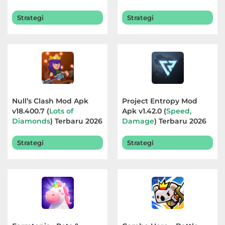
2026
Terbaru 2026
Strategi
Strategi
Food
&
Drink
Health
&
Null’s Clash Mod Apk
Project Entropy Mod
Fitness
v18.400.7 (
Lots of
Apk v1.42.0 (
Speed,
Diamonds
) Terbaru 2026
Damage
) Terbaru 2026
House
&
Strategi
Strategi
Home
Libraries
&
Demo