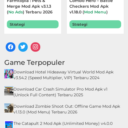
Farmtopia : Pets &
Combo Hero – Battle
LifeStyle
Merge Mod Apk v3.1.3
Checkers Mod Apk
(
No Ads
) Terbaru 2026
v1.18.0 (
Mod Menu
)
Maps
Terbaru 2026
Strategi
Strategi
&
Navigation
Medical
Music
Game Terpopuler
&
Download Hotel Hideaway Virtual World Mod Apk
Audio
v3.54.2 (Speed Multiplier, VIP) Terbaru 2024
Download Car Crash Simulator Pro Mod Apk v1
News
(Unlock Full Content) Terbaru 2025
&
Download Zombie Shoot Out: Offline Game Mod Apk
Magazines
v1.13.0 (Mod Menu) Terbaru 2026
Parenting
The Catapult 2 Mod Apk (Unlimited Money) v4.0.0