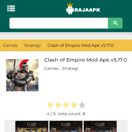

KATEGORI
Games
Games
/
Strategi
/
Clash of Empire Mod Apk v5.17.0
Action
Adventure
Clash of Empire Mod Apk v5.17.0
Games
,
Strategi
Arcade
Board
Card
Casino
4
/ 5. Vote count:
8
Casual