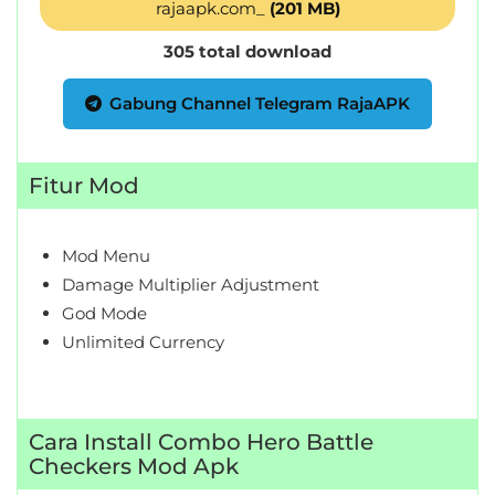
rajaapk.com_
(201 MB)
305 total download
Gabung Channel Telegram RajaAPK
Fitur Mod
Mod Menu
Damage Multiplier Adjustment
God Mode
Unlimited Currency
Cara Install Combo Hero Battle
Checkers Mod Apk