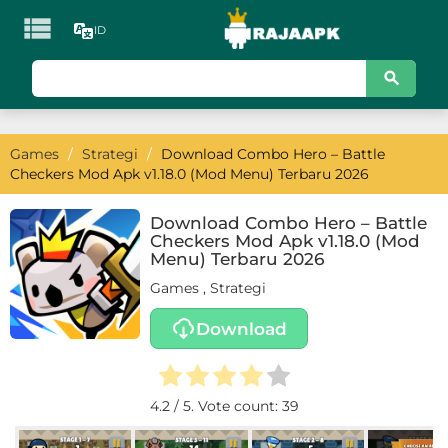

ID
KATEGORI
Games
Games
/
Strategi
/
Download Combo Hero – Battle
Action
Checkers Mod Apk v1.18.0 (Mod Menu) Terbaru 2026
Adventure
Download Combo Hero – Battle
Checkers Mod Apk v1.18.0 (Mod
Arcade
Menu) Terbaru 2026
Games
,
Strategi
Board
Download
Card
Casino
4.2
/ 5. Vote count:
39
Casual