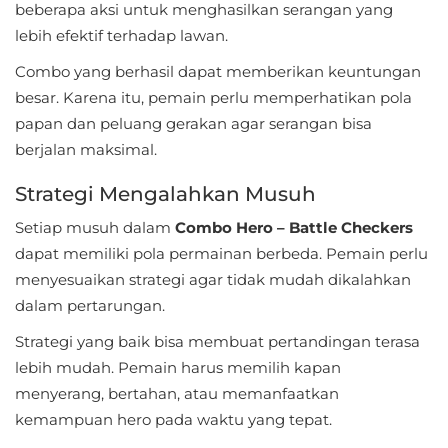
beberapa aksi untuk menghasilkan serangan yang
lebih efektif terhadap lawan.
Food
&
Combo yang berhasil dapat memberikan keuntungan
besar. Karena itu, pemain perlu memperhatikan pola
Drink
papan dan peluang gerakan agar serangan bisa
Health
berjalan maksimal.
&
Strategi Mengalahkan Musuh
Fitness
Setiap musuh dalam
Combo Hero – Battle Checkers
House
dapat memiliki pola permainan berbeda. Pemain perlu
menyesuaikan strategi agar tidak mudah dikalahkan
&
dalam pertarungan.
Home
Strategi yang baik bisa membuat pertandingan terasa
Libraries
lebih mudah. Pemain harus memilih kapan
&
menyerang, bertahan, atau memanfaatkan
Demo
kemampuan hero pada waktu yang tepat.