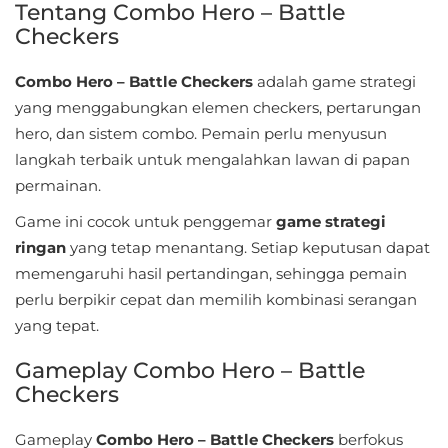
Tentang Combo Hero – Battle
Sandbox
Checkers
Shooting
Combo Hero – Battle Checkers
adalah game strategi
Simulation
yang menggabungkan elemen checkers, pertarungan
hero, dan sistem combo. Pemain perlu menyusun
Sports
langkah terbaik untuk mengalahkan lawan di papan
permainan.
Standalone
Game ini cocok untuk penggemar
game strategi
Story-
ringan
yang tetap menantang. Setiap keputusan dapat
Driven
memengaruhi hasil pertandingan, sehingga pemain
perlu berpikir cepat dan memilih kombinasi serangan
Strategi
yang tepat.
Trivia
Gameplay Combo Hero – Battle
Checkers
Word
Gameplay
Combo Hero – Battle Checkers
berfokus