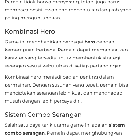
Pemain tidak hanya menyerang, tetapi juga harus
Referensi
membaca posisi lawan dan menentukan langkah yang
paling menguntungkan.
Business
Kombinasi Hero
Comics
Game ini menghadirkan berbagai
hero
dengan
kemampuan berbeda. Pemain dapat memanfaatkan
Communication
karakter yang tersedia untuk membentuk strategi
Dating
serangan sesuai kebutuhan di setiap pertandingan.
Kombinasi hero menjadi bagian penting dalam
Education
permainan. Dengan susunan yang tepat, pemain bisa
menciptakan serangan lebih kuat dan menghadapi
Emulator
musuh dengan lebih percaya diri.
Entertainment
Sistem Combo Serangan
Events
Salah satu daya tarik utama game ini adalah
sistem
combo serangan
. Pemain dapat menghubungkan
Finance