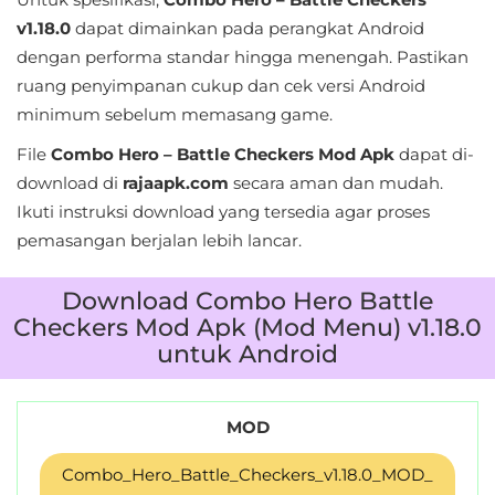
&
v1.18.0
dapat dimainkan pada perangkat Android
Local
dengan performa standar hingga menengah. Pastikan
ruang penyimpanan cukup dan cek versi Android
Video
minimum sebelum memasang game.
Players
File
Combo Hero – Battle Checkers Mod Apk
dapat di-
&
download di
rajaapk.com
secara aman dan mudah.
Editors
Ikuti instruksi download yang tersedia agar proses
pemasangan berjalan lebih lancar.
Weather
Download Combo Hero Battle
Rekomendasi
Checkers Mod Apk (Mod Menu) v1.18.0
untuk Android
MOD
Combo_Hero_Battle_Checkers_v1.18.0_MOD_