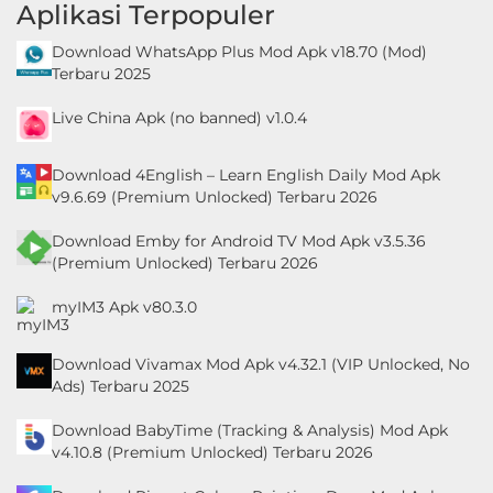
Aplikasi Terpopuler
Download WhatsApp Plus Mod Apk v18.70 (Mod)
Terbaru 2025
Live China Apk (no banned) v1.0.4
Download 4English – Learn English Daily Mod Apk
v9.6.69 (Premium Unlocked) Terbaru 2026
Download Emby for Android TV Mod Apk v3.5.36
(Premium Unlocked) Terbaru 2026
myIM3 Apk v80.3.0
Download Vivamax Mod Apk v4.32.1 (VIP Unlocked, No
Ads) Terbaru 2025
Download BabyTime (Tracking & Analysis) Mod Apk
v4.10.8 (Premium Unlocked) Terbaru 2026