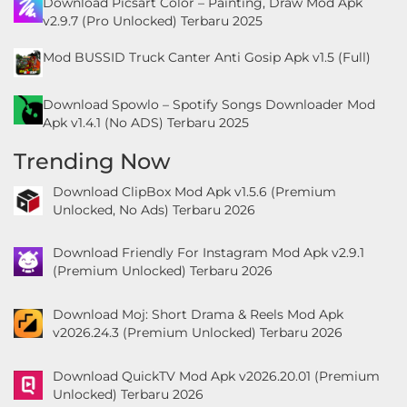
Download Picsart Color – Painting, Draw Mod Apk
v2.9.7 (Pro Unlocked) Terbaru 2025
Mod BUSSID Truck Canter Anti Gosip Apk v1.5 (Full)
Download Spowlo – Spotify Songs Downloader Mod
Apk v1.4.1 (No ADS) Terbaru 2025
Trending Now
Download ClipBox Mod Apk v1.5.6 (Premium
Unlocked, No Ads) Terbaru 2026
Download Friendly For Instagram Mod Apk v2.9.1
(Premium Unlocked) Terbaru 2026
Download Moj: Short Drama & Reels Mod Apk
v2026.24.3 (Premium Unlocked) Terbaru 2026
Download QuickTV Mod Apk v2026.20.01 (Premium
Unlocked) Terbaru 2026