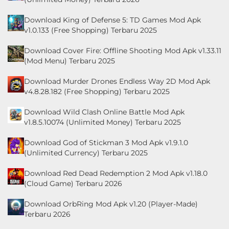
Download King of Defense 5: TD Games Mod Apk
v1.0.133 (Free Shopping) Terbaru 2025
Download Cover Fire: Offline Shooting Mod Apk v1.33.11
(Mod Menu) Terbaru 2025
Download Murder Drones Endless Way 2D Mod Apk
v4.8.28.182 (Free Shopping) Terbaru 2025
Download Wild Clash Online Battle Mod Apk
v1.8.5.10074 (Unlimited Money) Terbaru 2025
Download God of Stickman 3 Mod Apk v1.9.1.0
(Unlimited Currency) Terbaru 2025
Download Red Dead Redemption 2 Mod Apk v1.18.0
(Cloud Game) Terbaru 2026
Download OrbRing Mod Apk v1.20 (Player-Made)
Terbaru 2026