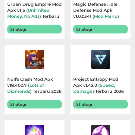
Urban Drug Empire Mod
Magic Defense : Idle
Apk v115 (
Unlimited
Defense Mod Apk
Money, No Ads
) Terbaru
v1.0.0341 (
Mod Menu
)
2026
Terbaru 2026
Strategi
Strategi
Null’s Clash Mod Apk
Project Entropy Mod
v18.400.7 (
Lots of
Apk v1.42.0 (
Speed,
Diamonds
) Terbaru 2026
Damage
) Terbaru 2026
Strategi
Strategi