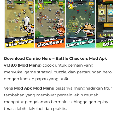
Educational
First
Person
Horror
Hypercasual
Download Combo Hero – Battle Checkers Mod Apk
Music
v1.18.0 (Mod Menu)
cocok untuk pemain yang
menyukai game strategi, puzzle, dan pertarungan hero
Puzzle
dengan konsep papan yang unik.
Racing
Versi
Mod Apk Mod Menu
biasanya menghadirkan fitur
tambahan yang membuat pemain lebih mudah
Role
mengatur pengalaman bermain, sehingga gameplay
Playing
terasa lebih fleksibel dan praktis.