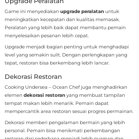
Upgrade Peralatan
LifeStyle
Game ini menyediakan
upgrade peralatan
untuk
Maps
meningkatkan kecepatan dan kualitas memasak.
Peralatan yang lebih baik dapat membantu pemain
&
menyelesaikan pesanan lebih cepat.
Navigation
Upgrade menjadi bagian penting untuk menghadapi
Medical
level yang semakin sulit. Dengan perlengkapan yang
tepat, restoran bisa berkembang lebih lancar.
Music
&
Dekorasi Restoran
Audio
Cooking Undersea – Ocean Chef juga menghadirkan
elemen
dekorasi restoran
yang membuat tampilan
News
tempat makan lebih menarik. Pemain dapat
&
mempercantik area restoran sesuai progres permainan.
Magazines
Dekorasi memberi pengalaman bermain yang lebih
personal. Pemain bisa menikmati perkembangan
Parenting
restoran dari sederhana menjadi lebih nyaman dan