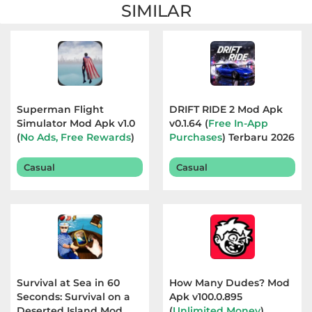
SIMILAR
Superman Flight
DRIFT RIDE 2 Mod Apk
Simulator Mod Apk v1.0
v0.1.64 (
Free In-App
(
No Ads, Free Rewards
)
Purchases
) Terbaru 2026
Terbaru 2026
Casual
Casual
Survival at Sea in 60
How Many Dudes? Mod
Seconds: Survival on a
Apk v100.0.895
Deserted Island Mod
(
Unlimited Money
)