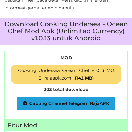
pastikan membaca detail versi, ukuran file, dan
informasi game terlebih dahulu.
Download Cooking Undersea - Ocean
Chef Mod Apk (Unlimited Currency)
v1.0.13 untuk Android
MOD
Cooking_Undersea_Ocean_Chef_v1.0.13_MO
D_rajaapk.com_
(142 MB)
203 total download
Gabung Channel Telegram RajaAPK
Fitur Mod