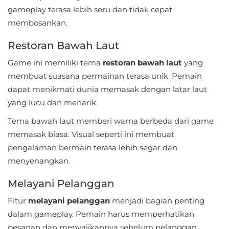
gameplay terasa lebih seru dan tidak cepat
Referensi
membosankan.
Business
Restoran Bawah Laut
Comics
Game ini memiliki tema
restoran bawah laut
yang
membuat suasana permainan terasa unik. Pemain
Communication
dapat menikmati dunia memasak dengan latar laut
yang lucu dan menarik.
Dating
Tema bawah laut memberi warna berbeda dari game
Education
memasak biasa. Visual seperti ini membuat
pengalaman bermain terasa lebih segar dan
Emulator
menyenangkan.
Entertainment
Melayani Pelanggan
Fitur
melayani pelanggan
menjadi bagian penting
Events
dalam gameplay. Pemain harus memperhatikan
Finance
pesanan dan menyajikannya sebelum pelanggan