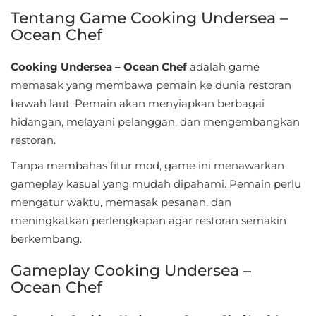
Sandbox
Tentang Game Cooking Undersea –
Ocean Chef
Shooting
Cooking Undersea – Ocean Chef
adalah game
Simulation
memasak yang membawa pemain ke dunia restoran
bawah laut. Pemain akan menyiapkan berbagai
Sports
hidangan, melayani pelanggan, dan mengembangkan
Standalone
restoran.
Tanpa membahas fitur mod, game ini menawarkan
Story-
gameplay kasual yang mudah dipahami. Pemain perlu
Driven
mengatur waktu, memasak pesanan, dan
meningkatkan perlengkapan agar restoran semakin
Strategi
berkembang.
Trivia
Gameplay Cooking Undersea –
Ocean Chef
Word