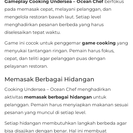
Apps
Gameplay Cooking Undersea – Ocean Chef
berfokus
pada memasak cepat, melayani pelanggan, dan
Art
mengelola restoran bawah laut. Setiap level
&
menghadirkan pesanan berbeda yang harus
diselesaikan tepat waktu.
Design
Game ini cocok untuk penggemar
game cooking
yang
Auto
menyukai tantangan ringan. Pemain harus fokus,
&
cepat, dan teliti agar pelanggan puas dengan
Vehicles
pelayanan restoran.
Beauty
Memasak Berbagai Hidangan
Cooking Undersea – Ocean Chef menghadirkan
Books
aktivitas
memasak berbagai hidangan
untuk
&
pelanggan. Pemain harus menyiapkan makanan sesuai
Reference
pesanan yang muncul di setiap level.
Setiap hidangan membutuhkan langkah berbeda agar
Buku
bisa disajikan dengan benar. Hal ini membuat
&