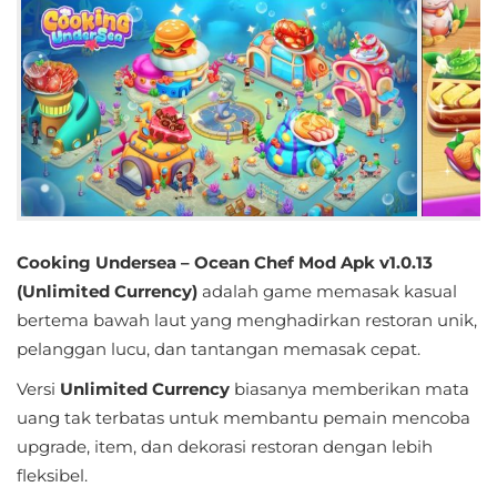
Educational
First
Person
Horror
Hypercasual
Cooking Undersea – Ocean Chef Mod Apk v1.0.13
Music
(Unlimited Currency)
adalah game memasak kasual
bertema bawah laut yang menghadirkan restoran unik,
Puzzle
pelanggan lucu, dan tantangan memasak cepat.
Racing
Versi
Unlimited Currency
biasanya memberikan mata
uang tak terbatas untuk membantu pemain mencoba
Role
upgrade, item, dan dekorasi restoran dengan lebih
Playing
fleksibel.