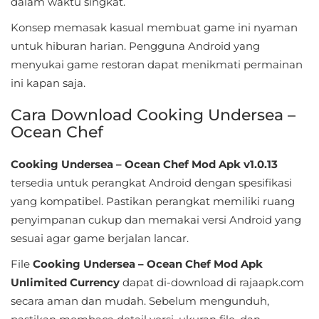
dalam waktu singkat.
&
Konsep memasak kasual membuat game ini nyaman
Local
untuk hiburan harian. Pengguna Android yang
menyukai game restoran dapat menikmati permainan
Video
ini kapan saja.
Players
&
Cara Download Cooking Undersea –
Ocean Chef
Editors
Cooking Undersea – Ocean Chef Mod Apk v1.0.13
Weather
tersedia untuk perangkat Android dengan spesifikasi
Rekomendasi
yang kompatibel. Pastikan perangkat memiliki ruang
penyimpanan cukup dan memakai versi Android yang
sesuai agar game berjalan lancar.
File
Cooking Undersea – Ocean Chef Mod Apk
Unlimited Currency
dapat di-download di rajaapk.com
secara aman dan mudah. Sebelum mengunduh,