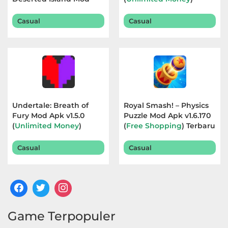
Apk v1.0 (
No Ads, Free
Terbaru 2026
Rewards
) Terbaru 2026
Casual
Casual
Undertale: Breath of
Royal Smash! – Physics
Fury Mod Apk v1.5.0
Puzzle Mod Apk v1.6.170
(
Unlimited Money
)
(
Free Shopping
) Terbaru
Terbaru 2026
2026
Casual
Casual
Game Terpopuler