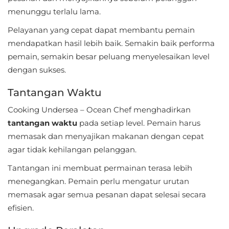
menunggu terlalu lama.
Food
Pelayanan yang cepat dapat membantu pemain
&
mendapatkan hasil lebih baik. Semakin baik performa
Drink
pemain, semakin besar peluang menyelesaikan level
dengan sukses.
Health
&
Tantangan Waktu
Fitness
Cooking Undersea – Ocean Chef menghadirkan
tantangan waktu
pada setiap level. Pemain harus
House
memasak dan menyajikan makanan dengan cepat
&
agar tidak kehilangan pelanggan.
Home
Tantangan ini membuat permainan terasa lebih
menegangkan. Pemain perlu mengatur urutan
Libraries
memasak agar semua pesanan dapat selesai secara
&
efisien.
Demo