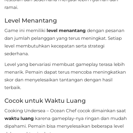
Personalisasi
ramai.
Level Menantang
Personalization
Game ini memiliki
level menantang
dengan pesanan
Photography
dan jumlah pelanggan yang terus meningkat. Setiap
level membutuhkan kecepatan serta strategi
Productivity
sederhana.
Shopping
Level yang bervariasi membuat gameplay terasa lebih
menarik. Pemain dapat terus mencoba meningkatkan
Social
skor dan menyelesaikan tantangan dengan hasil
terbaik.
Sport
Cocok untuk Waktu Luang
Sports
Cooking Undersea – Ocean Chef cocok dimainkan saat
Tools
waktu luang
karena gameplay-nya ringan dan mudah
dipahami. Pemain bisa menyelesaikan beberapa level
Travel