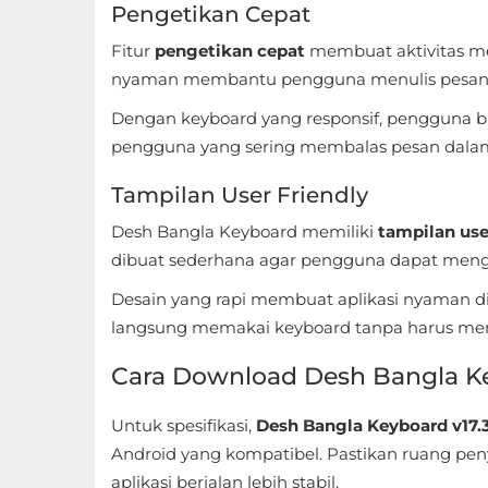
Pengetikan Cepat
Food
Fitur
pengetikan cepat
membuat aktivitas me
&
nyaman membantu pengguna menulis pesan 
Drink
Dengan keyboard yang responsif, pengguna bis
pengguna yang sering membalas pesan dalam
Health
&
Tampilan User Friendly
Fitness
Desh Bangla Keyboard memiliki
tampilan use
dibuat sederhana agar pengguna dapat mengat
House
Desain yang rapi membuat aplikasi nyaman di
&
langsung memakai keyboard tanpa harus me
Home
Cara Download Desh Bangla K
Libraries
&
Untuk spesifikasi,
Desh Bangla Keyboard v17.
Demo
Android yang kompatibel. Pastikan ruang pen
aplikasi berjalan lebih stabil.