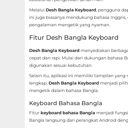
Sandbox
Melalui
Desh Bangla Keyboard
, pengguna dap
Shooting
ini juga biasanya mendukung bahasa Inggris, e
pengalaman mengetik yang nyaman.
Simulation
Fitur Desh Bangla Keyboard
Sports
Desh Bangla Keyboard
menyediakan berbagai
Standalone
cepat dan rapi. Mulai dari dukungan bahasa Ba
digunakan sesuai kebutuhan.
Story-
Selain itu, aplikasi ini memiliki tampilan y
Driven
lengkap,
Desh Bangla Keyboard
menjadi pili
Strategi
mengetik dalam bahasa Bangla.
Keyboard Bahasa Bangla
Trivia
Fitur
keyboard bahasa Bangla
menjadi fungsi
Word
Bangla langsung dari perangkat Android de