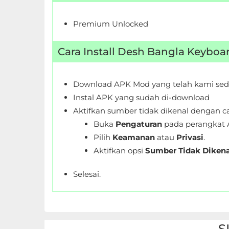
Personalisasi
Premium Unlocked
Personalization
Cara Install Desh Bangla Keybo
Photography
Productivity
Download APK Mod yang telah kami sed
Instal APK yang sudah di-download
Shopping
Aktifkan sumber tidak dikenal dengan ca
Buka
Pengaturan
pada perangkat 
Social
Pilih
Keamanan
atau
Privasi
.
Aktifkan opsi
Sumber Tidak Dikena
Sport
Selesai.
Sports
Tools
Travel
S