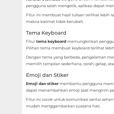
pengguna salah mengetik, aplikasi dapat mem
Referensi
Fitur ini membuat hasil tulisan terlihat lebih
Business
makna kalimat tidak berubah.
Comics
Tema Keyboard
Fitur
tema keyboard
memungkinkan pengguna
Communication
Pilihan tema membuat keyboard terlihat leb
Dating
Dengan tema yang berbeda, pengalaman meng
memilih tampilan sederhana, cerah, gelap, a
Education
Emoji dan Stiker
Emulator
Emoji dan stiker
membantu pengguna membuat
Entertainment
dapat menambahkan emoji saat mengirim pesan
Fitur ini cocok untuk komunikasi santai sehari
Events
mudah menggambarkan suasana hati.
Finance