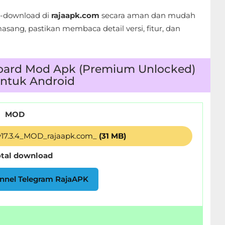
i-download di
rajaapk.com
secara aman dan mudah
sang, pastikan membaca detail versi, fitur, dan
oard Mod Apk (Premium Unlocked)
 untuk Android
MOD
17.3.4_MOD_rajaapk.com_
(31 MB)
otal download
nnel Telegram RajaAPK