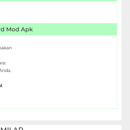
ard Mod Apk
iakan
ra:
Anda.
l
.
IMILAR