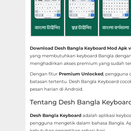
Educational
First
Person
Horror
Download Desh Bangla Keyboard Mod Apk v1
yang membutuhkan keyboard Bangla dengan fi
Hypercasual
menghadirkan akses premium yang sudah te
Music
Dengan fitur
Premium Unlocked
, pengguna 
batasan tertentu. Desh Bangla Keyboard cocok
Puzzle
pesan harian di Android.
Racing
Tentang Desh Bangla Keyboar
Role
Desh Bangla Keyboard
adalah aplikasi keyb
Playing
pengguna mengetik dalam bahasa Bangla. Aplik
kebutuhan pengetikan sehari-hari.