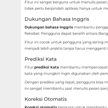
Apps
Fitur ini sangat berguna untuk menulis pes
tidak perlu berpindah aplikasi hanya untuk 
Art
Dukungan Bahasa Inggris
&
Design
Dukungan bahasa Inggris
membantu penggun
fleksibel. Pengguna dapat beralih antara Ban
Auto
Fitur ini cocok untuk pengguna yang sering
&
menjadi lebih praktis tanpa harus mengganti 
Vehicles
Prediksi Kata
Beauty
Fitur
prediksi kata
membantu mempercepat pr
kata yang mungkin ingin digunakan oleh pen
Books
&
Dengan prediksi yang tepat, pengguna bisa m
ini sangat membantu saat menulis pesan panj
Reference
Koreksi Otomatis
Buku
&
Koreksi otomatis
berguna untuk membantu me