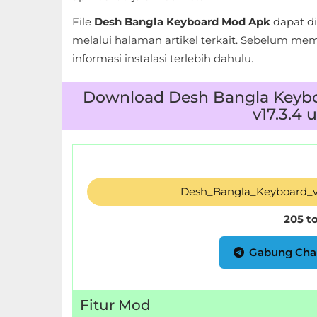
LifeStyle
File
Desh Bangla Keyboard Mod Apk
dapat d
melalui halaman artikel terkait. Sebelum mema
Maps
informasi instalasi terlebih dahulu.
&
Navigation
Download Desh Bangla Keyb
v17.3.4
Medical
Music
&
Desh_Bangla_Keyboard_v
Audio
205 t
News
&
Gabung Cha
Magazines
Parenting
Fitur Mod