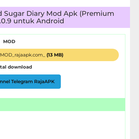
d Sugar Diary Mod Apk (Premium
.0.9 untuk Android
MOD
9_MOD_rajaapk.com_
(13 MB)
otal download
nnel Telegram RajaAPK