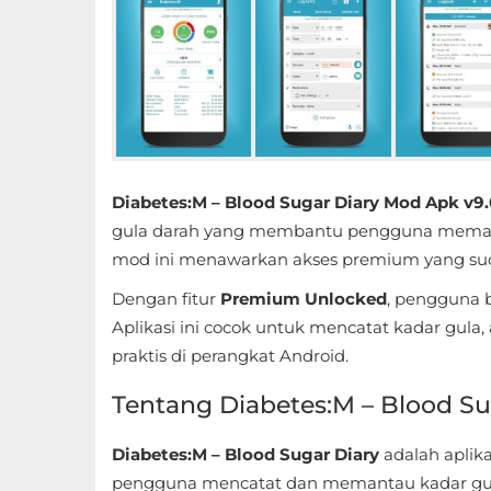
Educational
First
Person
Horror
Diabetes:M – Blood Sugar Diary Mod Apk v9
Hypercasual
gula darah yang membantu pengguna memantau
mod ini menawarkan akses premium yang sud
Music
Dengan fitur
Premium Unlocked
, pengguna 
Puzzle
Aplikasi ini cocok untuk mencatat kadar gula,
praktis di perangkat Android.
Racing
Tentang Diabetes:M – Blood Su
Role
Playing
Diabetes:M – Blood Sugar Diary
adalah aplik
pengguna mencatat dan memantau kadar gula d