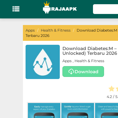

KATEGORI
Games
Apps
/
Health & Fitness
/
Download Diabetes:M 
Terbaru 2026
Action
Download Diabetes:M – 
Unlocked) Terbaru 2026
Adventure
Apps
,
Health & Fitness
Arcade
Download
Board
Card
4.2
/ 5
Casino
Casual