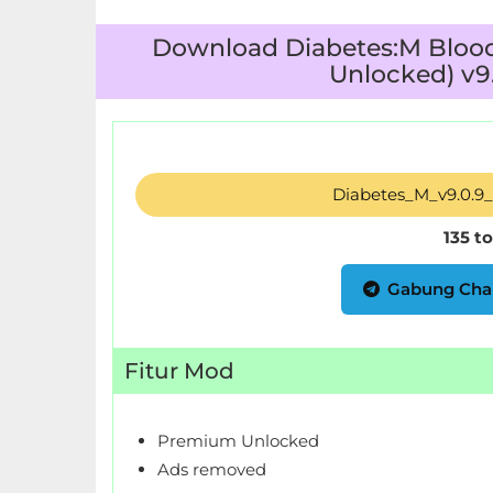
LifeStyle
Download Diabetes:M Bloo
Maps
Unlocked) v9
&
Navigation
Medical
Diabetes_M_v9.0.
Music
135 t
&
Gabung Cha
Audio
News
Fitur Mod
&
Magazines
Premium Unlocked
Parenting
Ads removed