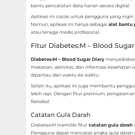
Sandbox
bantu pencatatan data harian secara digital.
Aplikasi ini cocok untuk pengguna yang ingin
Shooting
Namun, aplikasi ini hanya sebagai
alat bantu
Simulation
atau tenaga medis profesional.
Fitur Diabetes:M – Blood Sugar
Sports
Standalone
Diabetes:M – Blood Sugar Diary
menyediakan 
makanan, aktivitas, dan informasi kesehatan
Story-
dipantau dari waktu ke waktu.
Driven
Selain itu, aplikasi ini juga membantu penggu
lebih rapi. Dengan fitur premium, pengalam
Strategi
fleksibel.
Trivia
Catatan Gula Darah
Word
Diabetes:M memiliki fitur
catatan gula darah
Pengguna dapat mencatat angka gula darah s