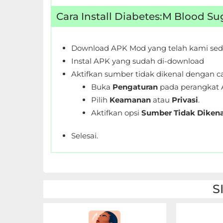
Personalisasi
Cara Install Diabetes:M Blood S
Personalization
Download APK Mod yang telah kami sed
Photography
Instal APK yang sudah di-download
Aktifkan sumber tidak dikenal dengan ca
Productivity
Buka
Pengaturan
pada perangkat 
Pilih
Keamanan
atau
Privasi
.
Shopping
Aktifkan opsi
Sumber Tidak Dikena
Social
Selesai.
Sport
Sports
S
Tools
Travel