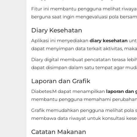
Apps
Fitur ini membantu pengguna melihat riwayat
Art
berguna saat ingin mengevaluasi pola bersam
&
Diary Kesehatan
Design
Aplikasi ini menyediakan
diary kesehatan
unt
Auto
dapat menyimpan data terkait aktivitas, maka
&
Diary digital membuat pencatatan terasa lebi
Vehicles
dapat disimpan dalam satu tempat agar mud
Beauty
Laporan dan Grafik
Diabetes:M dapat menampilkan
laporan dan 
Books
membantu pengguna memahami perubahan da
&
Grafik memudahkan pengguna melihat pola secar
Reference
membawa data riwayat untuk konsultasi kese
Buku
Catatan Makanan
&