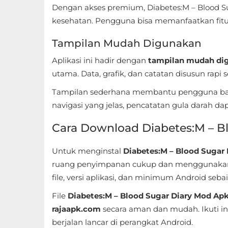
Dengan akses premium, Diabetes:M – Blood Sug
Food
kesehatan. Pengguna bisa memanfaatkan fitur 
&
Tampilan Mudah Digunakan
Drink
Aplikasi ini hadir dengan
tampilan mudah di
Health
utama. Data, grafik, dan catatan disusun rapi
&
Tampilan sederhana membantu pengguna bar
Fitness
navigasi yang jelas, pencatatan gula darah dap
Cara Download Diabetes:M – B
House
&
Untuk menginstal
Diabetes:M – Blood Sugar 
Home
ruang penyimpanan cukup dan menggunakan ve
file, versi aplikasi, dan minimum Android seb
Libraries
File
Diabetes:M – Blood Sugar Diary Mod A
&
rajaapk.com
secara aman dan mudah. Ikuti in
Demo
berjalan lancar di perangkat Android.