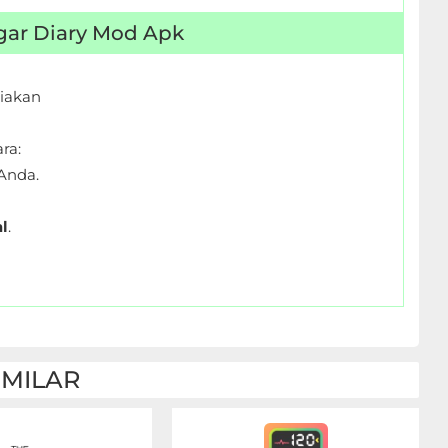
ugar Diary Mod Apk
iakan
ra:
Anda.
l
.
IMILAR