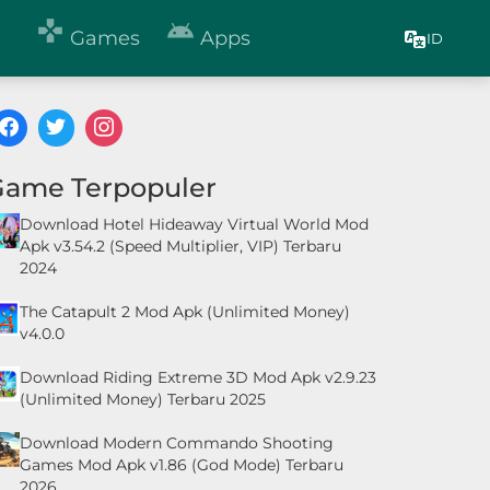


Games
Apps
ID
Game Terpopuler
Download Hotel Hideaway Virtual World Mod
Apk v3.54.2 (Speed Multiplier, VIP) Terbaru
2024
The Catapult 2 Mod Apk (Unlimited Money)
v4.0.0
Download Riding Extreme 3D Mod Apk v2.9.23
(Unlimited Money) Terbaru 2025
Download Modern Commando Shooting
Games Mod Apk v1.86 (God Mode) Terbaru
2026