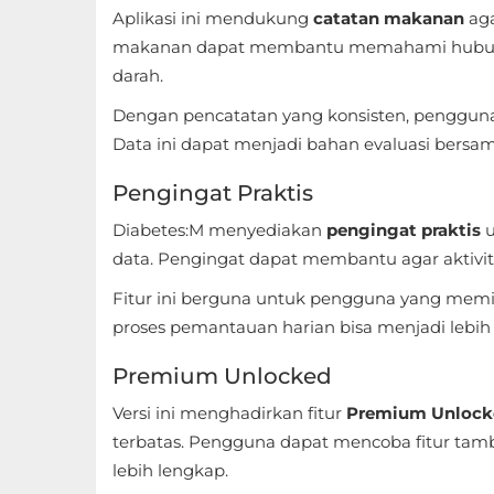
Aplikasi ini mendukung
catatan makanan
aga
Referensi
makanan dapat membantu memahami hubunga
darah.
Business
Dengan pencatatan yang konsisten, pengguna b
Comics
Data ini dapat menjadi bahan evaluasi bersama
Communication
Pengingat Praktis
Diabetes:M menyediakan
pengingat praktis
u
Dating
data. Pengingat dapat membantu agar aktivit
Education
Fitur ini berguna untuk pengguna yang memili
proses pemantauan harian bisa menjadi lebih 
Emulator
Premium Unlocked
Entertainment
Versi ini menghadirkan fitur
Premium Unlock
Events
terbatas. Pengguna dapat mencoba fitur tam
lebih lengkap.
Finance