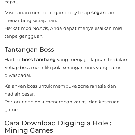
cepat.
Food
Misi harian membuat gameplay tetap
segar
dan
menantang setiap hari.
&
Berkat mod No Ads, Anda dapat menyelesaikan misi
Drink
tanpa gangguan.
Health
Tantangan Boss
&
Hadapi
boss tambang
yang menjaga lapisan terdalam.
Fitness
Setiap boss memiliki pola serangan unik yang harus
diwaspadai.
House
&
Kalahkan boss untuk membuka zona rahasia dan
Home
hadiah besar.
Pertarungan epik menambah variasi dan keseruan
Libraries
game.
&
Cara Download Digging a Hole :
Demo
Mining Games