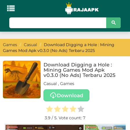

KATEGORI
Games
Games
/
Casual
/
Download Digging a Hole : Mining
Action
Games Mod Apk v0.3.0 (No Ads) Terbaru 2025
Adventure
Download Digging a Hole :
Mining Games Mod Apk
Arcade
v0.3.0 (No Ads) Terbaru 2025
Casual
,
Games
Board
Download
Card
Casino
3.9
/ 5. Vote count:
7
Casual