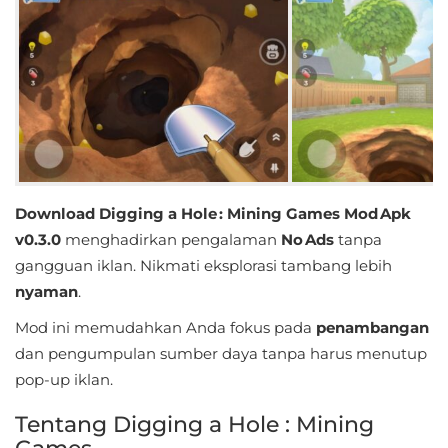
Educational
First
Person
Horror
Hypercasual
Download Digging a Hole : Mining Games Mod Apk
v0.3.0
menghadirkan pengalaman
No Ads
tanpa
Music
gangguan iklan. Nikmati eksplorasi tambang lebih
Puzzle
nyaman
.
Mod ini memudahkan Anda fokus pada
penambangan
Racing
dan pengumpulan sumber daya tanpa harus menutup
pop-up iklan.
Role
Playing
Tentang Digging a Hole : Mining