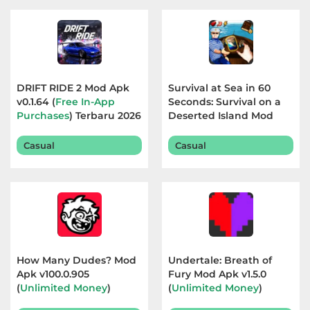
DRIFT RIDE 2 Mod Apk
Survival at Sea in 60
v0.1.64 (
Free In-App
Seconds: Survival on a
Purchases
) Terbaru 2026
Deserted Island Mod
Apk v1.0 (
No Ads, Free
Rewards
) Terbaru 2026
Casual
Casual
How Many Dudes? Mod
Undertale: Breath of
Apk v100.0.905
Fury Mod Apk v1.5.0
(
Unlimited Money
)
(
Unlimited Money
)
Terbaru 2026
Terbaru 2026