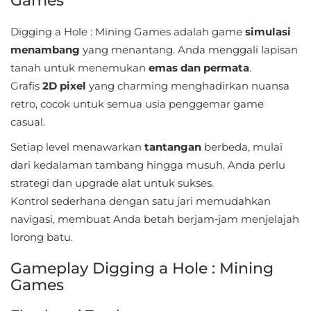
Games
Sandbox
Digging a Hole : Mining Games adalah game
simulasi
Shooting
menambang
yang menantang. Anda menggali lapisan
tanah untuk menemukan
emas dan permata
.
Simulation
Grafis
2D pixel
yang charming menghadirkan nuansa
Sports
retro, cocok untuk semua usia penggemar game
casual.
Standalone
Setiap level menawarkan
tantangan
berbeda, mulai
dari kedalaman tambang hingga musuh. Anda perlu
Story-
strategi dan upgrade alat untuk sukses.
Driven
Kontrol sederhana dengan satu jari memudahkan
navigasi, membuat Anda betah berjam‑jam menjelajah
Strategi
lorong batu.
Trivia
Gameplay Digging a Hole : Mining
Games
Word