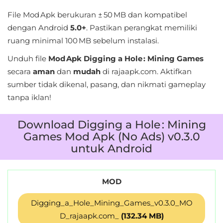
LifeStyle
File Mod Apk berukuran ± 50 MB dan kompatibel
dengan Android
5.0+
. Pastikan perangkat memiliki
Maps
ruang minimal 100 MB sebelum instalasi.
&
Unduh file
Mod Apk Digging a Hole : Mining Games
Navigation
secara
aman
dan
mudah
di rajaapk.com. Aktifkan
Medical
sumber tidak dikenal, pasang, dan nikmati gameplay
tanpa iklan!
Music
&
Download Digging a Hole : Mining
Games Mod Apk (No Ads) v0.3.0
Audio
untuk Android
News
&
MOD
Magazines
Digging_a_Hole_Mining_Games_v0.3.0_MO
Parenting
D_rajaapk.com_
(132.34 MB)