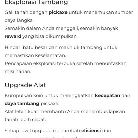
Eksplorasi Tambang
Apps
Gali tanah dengan
pickaxe
untuk menemukan sumber
Art
daya langka.
&
Semakin dalam Anda menggali, semakin banyak
Design
reward
yang bisa dikumpulkan.
Hindari batu besar dan makhluk tambang untuk
Auto
memastikan keselamatan.
&
Pencapaian eksplorasi terbuka setelah menuntaskan
Vehicles
misi harian.
Beauty
Upgrade Alat
Books
Kumpulkan koin untuk meningkatkan
kecepatan
dan
daya tambang
pickaxe.
&
Alat lebih kuat membantu Anda menembus lapisan
Reference
tanah lebih cepat.
Buku
Setiap level upgrade menambah
efisiensi
dan
&