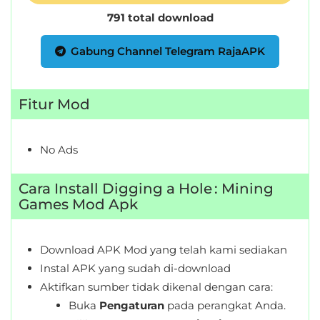
Personalisasi
791 total download
Personalization
Gabung Channel Telegram RajaAPK
Photography
Fitur Mod
Productivity
Shopping
No Ads
Social
Cara Install Digging a Hole : Mining
Games Mod Apk
Sport
Sports
Download APK Mod yang telah kami sediakan
Instal APK yang sudah di-download
Tools
Aktifkan sumber tidak dikenal dengan cara:
Buka
Pengaturan
pada perangkat Anda.
Travel