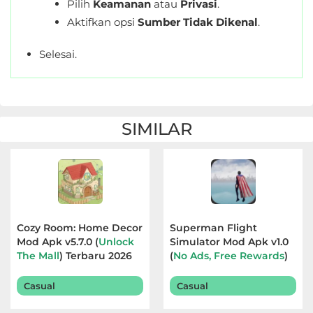
Pilih
Keamanan
atau
Privasi
.
&
Aktifkan opsi
Sumber Tidak Dikenal
.
Local
Selesai.
Video
Players
&
SIMILAR
Editors
Weather
Rekomendasi
Cozy Room: Home Decor
Superman Flight
Mod Apk v5.7.0 (
Unlock
Simulator Mod Apk v1.0
The Mall
) Terbaru 2026
(
No Ads, Free Rewards
)
Terbaru 2026
Casual
Casual