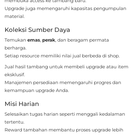
membuka access ke tambang baru.
Referensi
Upgrade juga memengaruhi kapasitas pengumpulan
material.
Business
Koleksi Sumber Daya
Comics
Temukan
emas
,
perak
, dan beragam permata
berharga.
Communication
Setiap resource memiliki nilai jual berbeda di shop.
Dating
Jual hasil tambang untuk membeli upgrade atau item
eksklusif.
Education
Manajemen persediaan memengaruhi progres dan
kemampuan upgrade Anda.
Emulator
Misi Harian
Entertainment
Selesaikan tugas harian seperti menggali kedalaman
Events
tertentu.
Reward tambahan membantu proses upgrade lebih
Finance