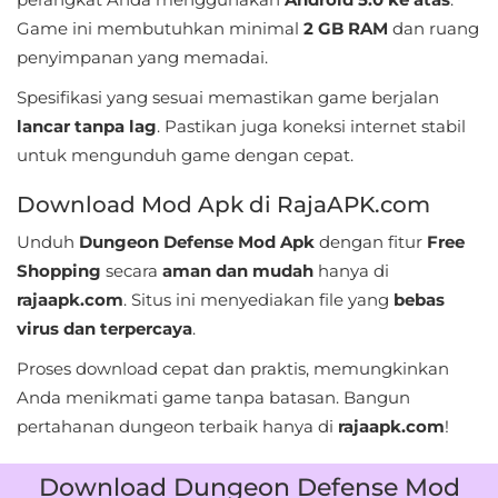
LifeStyle
Game ini membutuhkan minimal
2 GB RAM
dan ruang
penyimpanan yang memadai.
Maps
Spesifikasi yang sesuai memastikan game berjalan
&
lancar tanpa lag
. Pastikan juga koneksi internet stabil
Navigation
untuk mengunduh game dengan cepat.
Medical
Download Mod Apk di RajaAPK.com
Music
Unduh
Dungeon Defense Mod Apk
dengan fitur
Free
&
Shopping
secara
aman dan mudah
hanya di
rajaapk.com
. Situs ini menyediakan file yang
bebas
Audio
virus dan terpercaya
.
News
Proses download cepat dan praktis, memungkinkan
&
Anda menikmati game tanpa batasan. Bangun
Magazines
pertahanan dungeon terbaik hanya di
rajaapk.com
!
Parenting
Download Dungeon Defense Mod