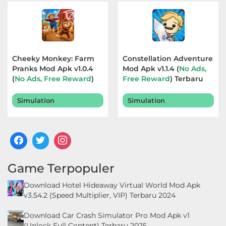
Cheeky Monkey: Farm
Constellation Adventure
Pranks Mod Apk v1.0.4
Mod Apk v1.1.4 (
No Ads,
(
No Ads, Free Reward
)
Free Reward
) Terbaru
Terbaru 2026
2026
Simulation
Simulation
Game Terpopuler
Download Hotel Hideaway Virtual World Mod Apk
v3.54.2 (Speed Multiplier, VIP) Terbaru 2024
Download Car Crash Simulator Pro Mod Apk v1
(Unlock Full Content) Terbaru 2025