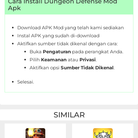
Cara Install Dungeon Defense Mod
&
Apk
Local
Download APK Mod yang telah kami sediakan
Video
Instal APK yang sudah di-download
Players
Aktifkan sumber tidak dikenal dengan cara:
&
Buka
Pengaturan
pada perangkat Anda.
Editors
Pilih
Keamanan
atau
Privasi
.
Aktifkan opsi
Sumber Tidak Dikenal
.
Weather
Selesai.
Rekomendasi
SIMILAR