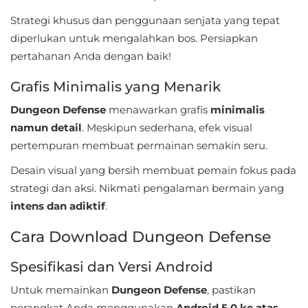
Strategi khusus dan penggunaan senjata yang tepat
Food
diperlukan untuk mengalahkan bos. Persiapkan
&
pertahanan Anda dengan baik!
Drink
Grafis Minimalis yang Menarik
Health
Dungeon Defense
menawarkan grafis
minimalis
&
namun detail
. Meskipun sederhana, efek visual
Fitness
pertempuran membuat permainan semakin seru.
Desain visual yang bersih membuat pemain fokus pada
House
strategi dan aksi. Nikmati pengalaman bermain yang
&
intens dan adiktif
.
Home
Cara Download Dungeon Defense
Libraries
Spesifikasi dan Versi Android
&
Demo
Untuk memainkan
Dungeon Defense
, pastikan
perangkat Anda menggunakan
Android 5.0 ke atas
.