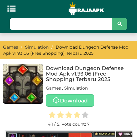

KATEGORI
Games
Games
/
Simulation
/
Download Dungeon Defense Mod
Action
Apk v1.93.06 (Free Shopping) Terbaru 2025
Adventure
Download Dungeon Defense
Mod Apk v1.93.06 (Free
Arcade
Shopping) Terbaru 2025
Games
,
Simulation
Board
Download
Card
Casino
4.1
/ 5. Vote count:
7
Casual