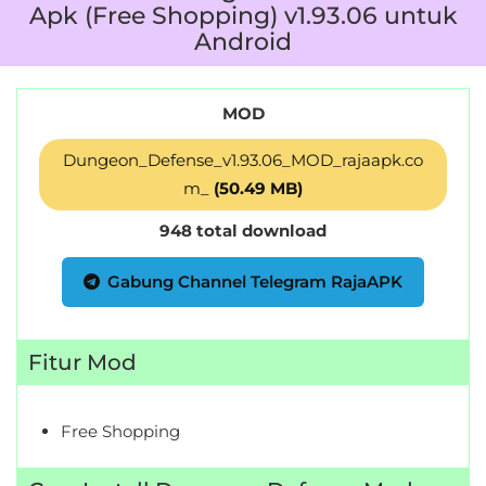
Apk (Free Shopping) v1.93.06 untuk
Personalisasi
Android
Personalization
MOD
Photography
Dungeon_Defense_v1.93.06_MOD_rajaapk.co
Productivity
m_
(50.49 MB)
Shopping
948 total download
Social
Gabung Channel Telegram RajaAPK
Sport
Fitur Mod
Sports
Tools
Free Shopping
Travel