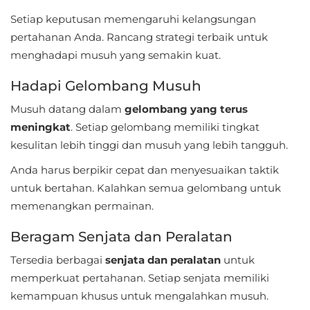
Apps
Setiap keputusan memengaruhi kelangsungan
Art
pertahanan Anda. Rancang strategi terbaik untuk
menghadapi musuh yang semakin kuat.
&
Design
Hadapi Gelombang Musuh
Auto
Musuh datang dalam
gelombang yang terus
meningkat
. Setiap gelombang memiliki tingkat
&
kesulitan lebih tinggi dan musuh yang lebih tangguh.
Vehicles
Anda harus berpikir cepat dan menyesuaikan taktik
Beauty
untuk bertahan. Kalahkan semua gelombang untuk
memenangkan permainan.
Books
&
Beragam Senjata dan Peralatan
Reference
Tersedia berbagai
senjata dan peralatan
untuk
memperkuat pertahanan. Setiap senjata memiliki
Buku
kemampuan khusus untuk mengalahkan musuh.
&