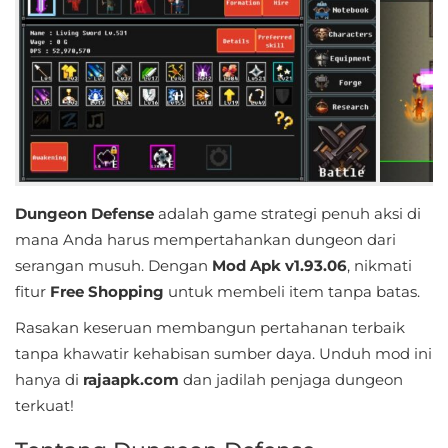
Educational
First
Person
Horror
Hypercasual
Dungeon Defense
adalah game strategi penuh aksi di
mana Anda harus mempertahankan dungeon dari
Music
serangan musuh. Dengan
Mod Apk v1.93.06
, nikmati
Puzzle
fitur
Free Shopping
untuk membeli item tanpa batas.
Rasakan keseruan membangun pertahanan terbaik
Racing
tanpa khawatir kehabisan sumber daya. Unduh mod ini
hanya di
rajaapk.com
dan jadilah penjaga dungeon
Role
terkuat!
Playing