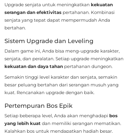
Upgrade senjata untuk meningkatkan
kekuatan
Referensi
serangan dan efektivitas
pertahanan. Kombinasi
senjata yang tepat dapat mempermudah Anda
Business
bertahan.
Comics
Sistem Upgrade dan Leveling
Communication
Dalam game ini, Anda bisa meng-upgrade karakter,
senjata, dan peralatan. Setiap upgrade meningkatkan
Dating
kekuatan dan daya tahan
pertahanan dungeon.
Education
Semakin tinggi level karakter dan senjata, semakin
besar peluang bertahan dari serangan musuh yang
Emulator
kuat. Rencanakan upgrade dengan baik.
Entertainment
Pertempuran Bos Epik
Setiap beberapa level, Anda akan menghadapi
bos
Events
yang lebih kuat
dan memiliki serangan mematikan.
Finance
Kalahkan bos untuk mendapatkan hadiah besar.