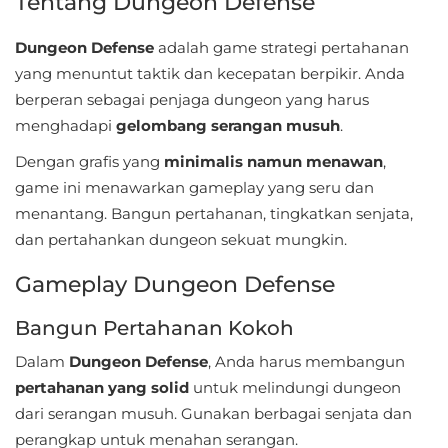
Tentang Dungeon Defense
Sandbox
Dungeon Defense
adalah game strategi pertahanan
Shooting
yang menuntut taktik dan kecepatan berpikir. Anda
berperan sebagai penjaga dungeon yang harus
Simulation
menghadapi
gelombang serangan musuh
.
Sports
Dengan grafis yang
minimalis namun menawan
,
game ini menawarkan gameplay yang seru dan
Standalone
menantang. Bangun pertahanan, tingkatkan senjata,
dan pertahankan dungeon sekuat mungkin.
Story-
Driven
Gameplay Dungeon Defense
Strategi
Bangun Pertahanan Kokoh
Dalam
Dungeon Defense
, Anda harus membangun
Trivia
pertahanan yang solid
untuk melindungi dungeon
Word
dari serangan musuh. Gunakan berbagai senjata dan
perangkap untuk menahan serangan.