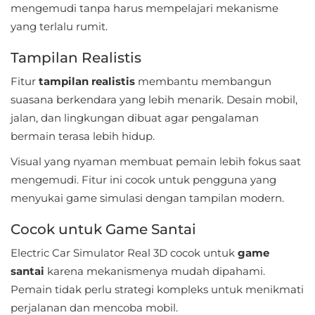
mengemudi tanpa harus mempelajari mekanisme
Personalisasi
yang terlalu rumit.
Personalization
Tampilan Realistis
Photography
Fitur
tampilan realistis
membantu membangun
suasana berkendara yang lebih menarik. Desain mobil,
Productivity
jalan, dan lingkungan dibuat agar pengalaman
bermain terasa lebih hidup.
Shopping
Visual yang nyaman membuat pemain lebih fokus saat
Social
mengemudi. Fitur ini cocok untuk pengguna yang
menyukai game simulasi dengan tampilan modern.
Sport
Cocok untuk Game Santai
Sports
Electric Car Simulator Real 3D cocok untuk
game
santai
karena mekanismenya mudah dipahami.
Tools
Pemain tidak perlu strategi kompleks untuk menikmati
Travel
perjalanan dan mencoba mobil.