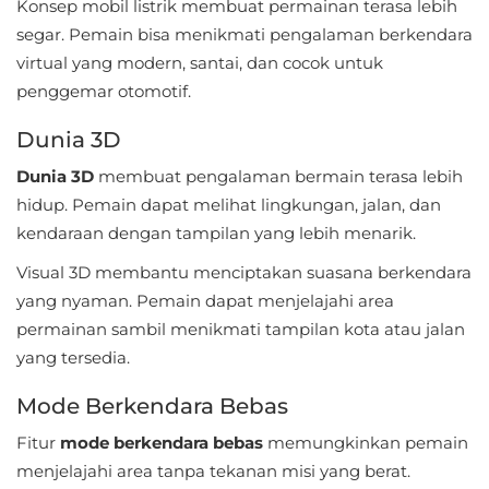
Konsep mobil listrik membuat permainan terasa lebih
Referensi
segar. Pemain bisa menikmati pengalaman berkendara
virtual yang modern, santai, dan cocok untuk
Business
penggemar otomotif.
Comics
Dunia 3D
Dunia 3D
membuat pengalaman bermain terasa lebih
Communication
hidup. Pemain dapat melihat lingkungan, jalan, dan
Dating
kendaraan dengan tampilan yang lebih menarik.
Visual 3D membantu menciptakan suasana berkendara
Education
yang nyaman. Pemain dapat menjelajahi area
permainan sambil menikmati tampilan kota atau jalan
Emulator
yang tersedia.
Entertainment
Mode Berkendara Bebas
Events
Fitur
mode berkendara bebas
memungkinkan pemain
menjelajahi area tanpa tekanan misi yang berat.
Finance