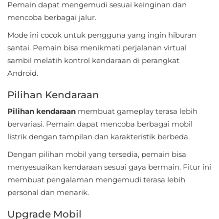
Pemain dapat mengemudi sesuai keinginan dan
mencoba berbagai jalur.
Food
&
Mode ini cocok untuk pengguna yang ingin hiburan
santai. Pemain bisa menikmati perjalanan virtual
Drink
sambil melatih kontrol kendaraan di perangkat
Health
Android.
&
Pilihan Kendaraan
Fitness
Pilihan kendaraan
membuat gameplay terasa lebih
House
bervariasi. Pemain dapat mencoba berbagai mobil
listrik dengan tampilan dan karakteristik berbeda.
&
Home
Dengan pilihan mobil yang tersedia, pemain bisa
menyesuaikan kendaraan sesuai gaya bermain. Fitur ini
Libraries
membuat pengalaman mengemudi terasa lebih
&
personal dan menarik.
Demo
Upgrade Mobil