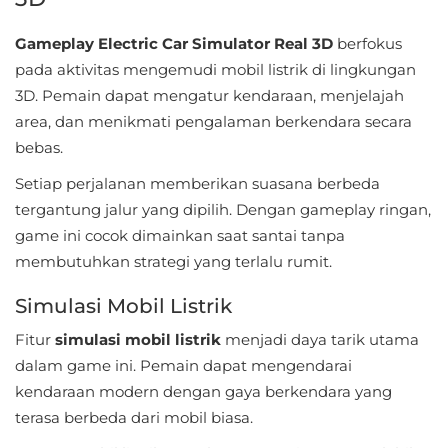
Apps
Gameplay Electric Car Simulator Real 3D
berfokus
Art
pada aktivitas mengemudi mobil listrik di lingkungan
&
3D. Pemain dapat mengatur kendaraan, menjelajah
Design
area, dan menikmati pengalaman berkendara secara
bebas.
Auto
Setiap perjalanan memberikan suasana berbeda
&
tergantung jalur yang dipilih. Dengan gameplay ringan,
Vehicles
game ini cocok dimainkan saat santai tanpa
membutuhkan strategi yang terlalu rumit.
Beauty
Simulasi Mobil Listrik
Books
&
Fitur
simulasi mobil listrik
menjadi daya tarik utama
dalam game ini. Pemain dapat mengendarai
Reference
kendaraan modern dengan gaya berkendara yang
Buku
terasa berbeda dari mobil biasa.
&