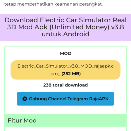
tetap memperhatikan keamanan perangkat.
Download Electric Car Simulator Real
3D Mod Apk (Unlimited Money) v3.8
untuk Android
MOD
Electric_Car_Simulator_v3.8_MOD_rajaapk.c
om_
(252 MB)
238 total download
Gabung Channel Telegram RajaAPK
Fitur Mod