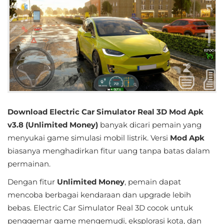
Educational
First
Person
Horror
Hypercasual
Download Electric Car Simulator Real 3D Mod Apk
Music
v3.8 (Unlimited Money)
banyak dicari pemain yang
menyukai game simulasi mobil listrik. Versi
Mod Apk
Puzzle
biasanya menghadirkan fitur uang tanpa batas dalam
permainan.
Racing
Dengan fitur
Unlimited Money
, pemain dapat
Role
mencoba berbagai kendaraan dan upgrade lebih
Playing
bebas. Electric Car Simulator Real 3D cocok untuk
penggemar game mengemudi, eksplorasi kota, dan