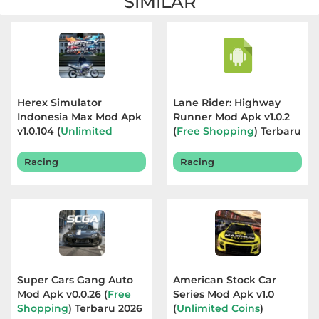
SIMILAR
Herex Simulator
Lane Rider: Highway
Indonesia Max Mod Apk
Runner Mod Apk v1.0.2
v1.0.104 (
Unlimited
(
Free Shopping
) Terbaru
Currency
) Terbaru 2026
2026
Racing
Racing
Super Cars Gang Auto
American Stock Car
Mod Apk v0.0.26 (
Free
Series Mod Apk v1.0
Shopping
) Terbaru 2026
(
Unlimited Coins
)