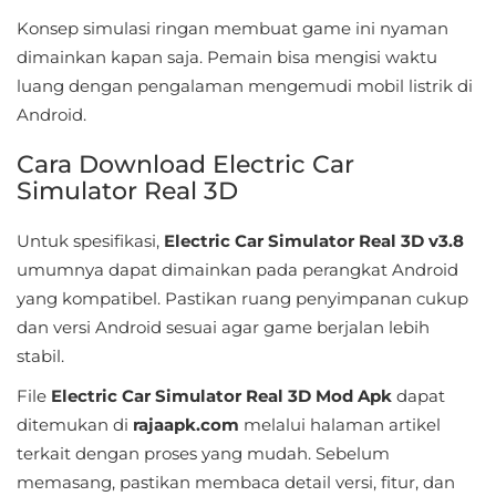
&
Konsep simulasi ringan membuat game ini nyaman
Local
dimainkan kapan saja. Pemain bisa mengisi waktu
luang dengan pengalaman mengemudi mobil listrik di
Video
Android.
Players
Cara Download Electric Car
&
Simulator Real 3D
Editors
Untuk spesifikasi,
Electric Car Simulator Real 3D v3.8
Weather
umumnya dapat dimainkan pada perangkat Android
yang kompatibel. Pastikan ruang penyimpanan cukup
Rekomendasi
dan versi Android sesuai agar game berjalan lebih
stabil.
File
Electric Car Simulator Real 3D Mod Apk
dapat
ditemukan di
rajaapk.com
melalui halaman artikel
terkait dengan proses yang mudah. Sebelum
memasang, pastikan membaca detail versi, fitur, dan