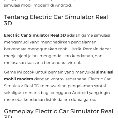
Sandbox
simulasi mobil modern di Android.
Shooting
Tentang Electric Car Simulator Real
3D
Simulation
Electric Car Simulator Real 3D
adalah game simulasi
Sports
mengemudi yang menghadirkan pengalaman
berkendara menggunakan mobil listrik. Pemain dapat
Standalone
menjelajahi jalan, mengendalikan kendaraan, dan
merasakan suasana berkendara virtual.
Story-
Driven
Game ini cocok untuk pemain yang menyukai
simulasi
mobil modern
dengan kontrol sederhana. Electric Car
Strategi
Simulator Real 3D menawarkan pengalaman santai
sekaligus menarik bagi pengguna Android yang ingin
Trivia
mencoba kendaraan listrik dalam dunia game.
Word
Gameplay Electric Car Simulator Real
3D