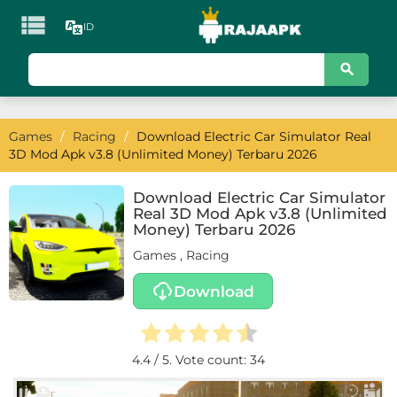

ID
KATEGORI
Games
Games
/
Racing
/
Download Electric Car Simulator Real
Action
3D Mod Apk v3.8 (Unlimited Money) Terbaru 2026
Adventure
Download Electric Car Simulator
Real 3D Mod Apk v3.8 (Unlimited
Arcade
Money) Terbaru 2026
Games
,
Racing
Board
Download
Card
Casino
4.4
/ 5. Vote count:
34
Casual