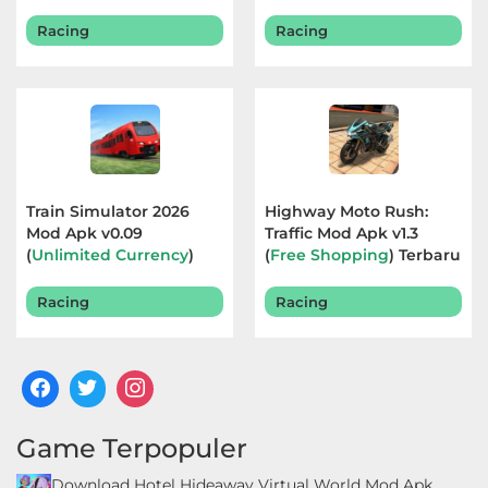
Terbaru 2026
Racing
Racing
Train Simulator 2026
Highway Moto Rush:
Mod Apk v0.09
Traffic Mod Apk v1.3
(
Unlimited Currency
)
(
Free Shopping
) Terbaru
Terbaru 2026
2026
Racing
Racing
Game Terpopuler
Download Hotel Hideaway Virtual World Mod Apk