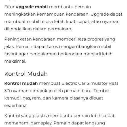
LifeStyle
Fitur
upgrade mobil
membantu pemain
meningkatkan kemampuan kendaraan. Upgrade dapat
Maps
membuat mobil terasa lebih kuat, cepat, atau nyaman
&
dikendalikan dalam permainan.
Navigation
Peningkatan kendaraan memberi rasa progres yang
jelas. Pemain dapat terus mengembangkan mobil
Medical
favorit agar pengalaman berkendara menjadi lebih
Music
maksimal.
&
Kontrol Mudah
Audio
Kontrol mudah
membuat Electric Car Simulator Real
News
3D nyaman dimainkan oleh pemain baru. Tombol
kemudi, gas, rem, dan kamera biasanya dibuat
&
sederhana.
Magazines
Kontrol yang praktis membantu pemain lebih cepat
Parenting
memahami gameplay. Pemain dapat langsung