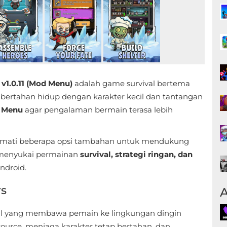
v1.0.11 (Mod Menu)
adalah game survival bertema
bertahan hidup dengan karakter kecil dan tantangan
 Menu
agar pengalaman bermain terasa lebih
kmati beberapa opsi tambahan untuk mendukung
 menyukai permainan
survival, strategi ringan, dan
ndroid.
rs
A
al yang membawa pemain ke lingkungan dingin
urce, menjaga karakter tetap bertahan, dan