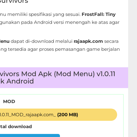
Survivors
 memiliki spesifikasi yang sesuai.
FrostFall: Tiny
unakan pada Android versi menengah ke atas agar
Menu
dapat di-download melalui
rajaapk.com
secara
ng tersedia agar proses pemasangan game berjalan
rvivors Mod Apk (Mod Menu) v1.0.11
k Android
MOD
v1.0.11_MOD_rajaapk.com_
(200 MB)
otal download