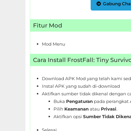
Gabung Cha
Personalisasi
Personalization
Fitur Mod
Photography
Mod Menu
Productivity
Cara Install FrostFall: Tiny Surv
Shopping
Social
Download APK Mod yang telah kami sed
Instal APK yang sudah di-download
Sport
Aktifkan sumber tidak dikenal dengan ca
Sports
Buka
Pengaturan
pada perangkat 
Pilih
Keamanan
atau
Privasi
.
Tools
Aktifkan opsi
Sumber Tidak Dikena
Travel
Selesai.