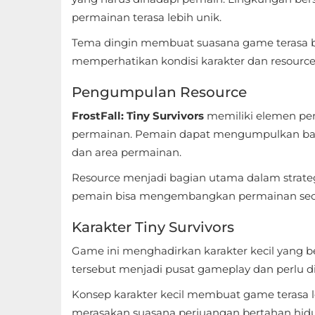
Apps
permainan terasa lebih unik.
Art
Tema dingin membuat suasana game terasa ber
&
memperhatikan kondisi karakter dan resource
Design
Pengumpulan Resource
Auto
FrostFall: Tiny Survivors
memiliki elemen pe
&
permainan. Pemain dapat mengumpulkan bah
Vehicles
dan area permainan.
Resource menjadi bagian utama dalam strateg
Beauty
pemain bisa mengembangkan permainan secara
Books
Karakter Tiny Survivors
&
Game ini menghadirkan karakter kecil yang b
Reference
tersebut menjadi pusat gameplay dan perlu 
Buku
Konsep karakter kecil membuat game terasa 
&
merasakan suasana perjuangan bertahan hid