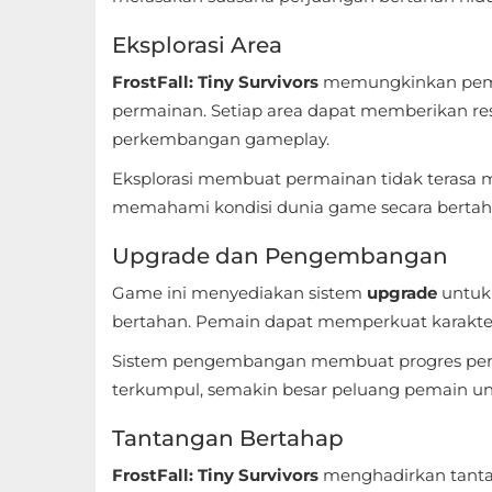
Referensi
Eksplorasi Area
Business
FrostFall: Tiny Survivors
memungkinkan pemai
permainan. Setiap area dapat memberikan res
Comics
perkembangan gameplay.
Eksplorasi membuat permainan tidak terasa
Communication
memahami kondisi dunia game secara bertah
Dating
Upgrade dan Pengembangan
Education
Game ini menyediakan sistem
upgrade
untuk
bertahan. Pemain dapat memperkuat karakter, 
Emulator
Sistem pengembangan membuat progres permai
Entertainment
terkumpul, semakin besar peluang pemain un
Events
Tantangan Bertahap
FrostFall: Tiny Survivors
menghadirkan tanta
Finance