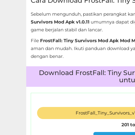
Cara Download FrostFall: Tiny 
LifeStyle
Sebelum mengunduh, pastikan perangkat kamu
Maps
Survivors Mod Apk v1.0.11
umumnya dapat dig
&
game berjalan stabil dan lancar.
Navigation
File
FrostFall: Tiny Survivors Mod Apk Mod 
aman dan mudah. Ikuti panduan download ya
Medical
dengan benar.
Music
Download FrostFall: Tiny Su
&
untu
Audio
News
&
FrostFall_Tiny_Survivors_
Magazines
201 t
Parenting