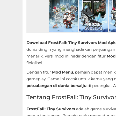
Educational
First
Person
Horror
Download FrostFall: Tiny Survivors Mod Apk 
dunia dingin yang menghadirkan perjuangan 
Hypercasual
menarik. Versi mod ini hadir dengan fitur
Mod
fleksibel.
Music
Dengan fitur
Mod Menu
, pemain dapat meni
Puzzle
gameplay. Game ini cocok untuk kamu yang
petualangan di dunia bersalju
di perangkat A
Racing
Tentang FrostFall: Tiny Survivo
Role
Playing
FrostFall: Tiny Survivors
adalah game surviv
penuh tantangan. Pemain perlu mengatur reso