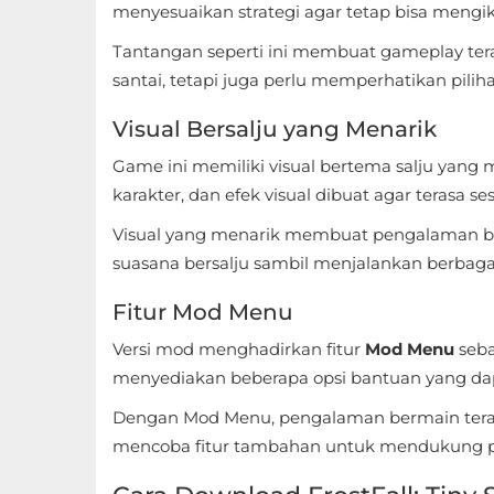
menyesuaikan strategi agar tetap bisa meng
Food
Tantangan seperti ini membuat gameplay ter
&
santai, tetapi juga perlu memperhatikan pilih
Drink
Visual Bersalju yang Menarik
Health
Game ini memiliki visual bertema salju yang 
&
karakter, dan efek visual dibuat agar terasa 
Fitness
Visual yang menarik membuat pengalaman b
suasana bersalju sambil menjalankan berbagai a
House
&
Fitur Mod Menu
Home
Versi mod menghadirkan fitur
Mod Menu
seba
menyediakan beberapa opsi bantuan yang da
Libraries
Dengan Mod Menu, pengalaman bermain terasa
&
mencoba fitur tambahan untuk mendukung pr
Demo