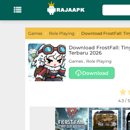

KATEGORI
Games
Games
/
Role Playing
/
Download FrostFall: Tin
Action
Download FrostFall: Tin
Terbaru 2026
Adventure
Games
,
Role Playing
Arcade
Download
Board
Card
4.3
/ 5
Casino
Casual