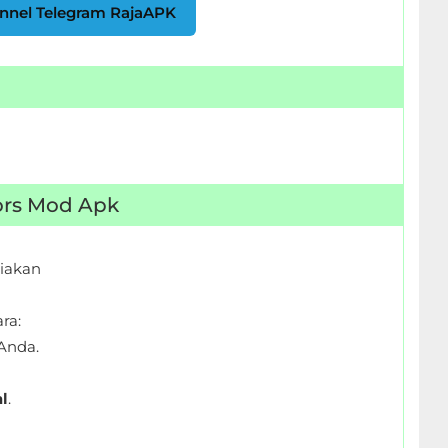
nnel Telegram RajaAPK
ivors Mod Apk
iakan
ra:
Anda.
l
.