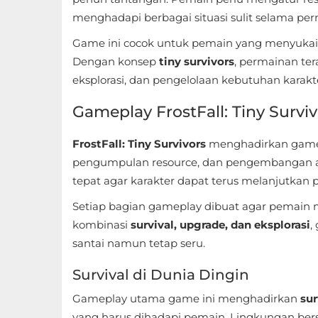
Sandbox
menghadapi berbagai situasi sulit selama pe
Shooting
Game ini cocok untuk pemain yang menyukai
Dengan konsep
tiny survivors
, permainan te
Simulation
eksplorasi, dan pengelolaan kebutuhan karakt
Sports
Gameplay FrostFall: Tiny Surviv
Standalone
FrostFall: Tiny Survivors
menghadirkan gamep
pengumpulan resource, dan pengembangan a
Story-
tepat agar karakter dapat terus melanjutkan p
Driven
Setiap bagian gameplay dibuat agar pemain 
Strategi
kombinasi
survival, upgrade, dan eksplorasi
,
santai namun tetap seru.
Trivia
Survival di Dunia Dingin
Word
Gameplay utama game ini menghadirkan
sur
yang harus dihadapi pemain. Lingkungan ber