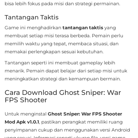
bisa lebih fokus pada misi dan strategi permainan.
Personalisasi
Tantangan Taktis
Personalization
Game ini menghadirkan
tantangan taktis
yang
Photography
membuat setiap misi terasa berbeda. Pemain perlu
memilih waktu yang tepat, membaca situasi, dan
Productivity
memakai perlengkapan sesuai kebutuhan.
Tantangan seperti ini membuat gameplay lebih
Shopping
menarik. Pemain dapat belajar dari setiap misi untuk
Social
meningkatkan strategi dan kemampuan bermain.
Cara Download Ghost Sniper: War
Sport
FPS Shooter
Sports
Untuk menginstal
Ghost Sniper: War FPS Shooter
Tools
Mod Apk v1.0.1
, pastikan perangkat memiliki ruang
penyimpanan cukup dan menggunakan versi Android
Travel
yang sesuai. Informasi seperti ukuran file, versi game,