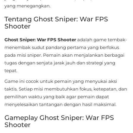
Sandbox
yang menegangkan.
Shooting
Tentang Ghost Sniper: War FPS
Shooter
Simulation
Ghost Sniper: War FPS Shooter
adalah game tembak-
Sports
menembak sudut pandang pertama yang berfokus
pada misi sniper. Pemain akan menjalankan berbagai
Standalone
tugas dengan senjata jarak jauh dan strategi yang
tepat.
Story-
Driven
Game ini cocok untuk pemain yang menyukai aksi
taktis. Setiap misi membutuhkan fokus, ketepatan, dan
Strategi
pemilihan waktu yang baik agar pemain dapat
menyelesaikan tantangan dengan hasil maksimal.
Trivia
Gameplay Ghost Sniper: War FPS
Word
Shooter