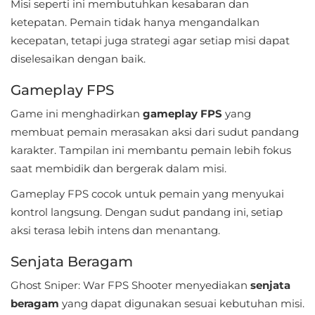
Misi seperti ini membutuhkan kesabaran dan
Referensi
ketepatan. Pemain tidak hanya mengandalkan
kecepatan, tetapi juga strategi agar setiap misi dapat
Business
diselesaikan dengan baik.
Comics
Gameplay FPS
Game ini menghadirkan
gameplay FPS
yang
Communication
membuat pemain merasakan aksi dari sudut pandang
Dating
karakter. Tampilan ini membantu pemain lebih fokus
saat membidik dan bergerak dalam misi.
Education
Gameplay FPS cocok untuk pemain yang menyukai
kontrol langsung. Dengan sudut pandang ini, setiap
Emulator
aksi terasa lebih intens dan menantang.
Entertainment
Senjata Beragam
Events
Ghost Sniper: War FPS Shooter menyediakan
senjata
beragam
yang dapat digunakan sesuai kebutuhan misi.
Finance