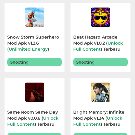
Snow Storm Superhero
Beat Hazard Arcade
Mod Apk v1.2.6
Mod Apk v1.0.2 (
Unlock
(
Unlimited Energy
)
Full Content
) Terbaru
Terbaru 2026
2026
Shooting
Shooting
Same Room Same Day
Bright Memory: Infinite
Mod Apk v0.0.6 (
Unlock
Mod Apk v1.34 (
Unlock
Full Content
) Terbaru
Full Content
) Terbaru
2026
2026