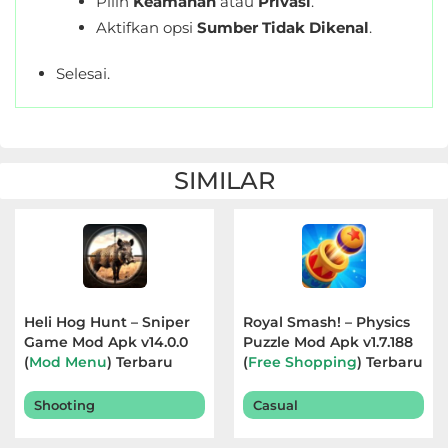
Pilih
Keamanan
atau
Privasi
.
Aktifkan opsi
Sumber Tidak Dikenal
.
Selesai.
SIMILAR
Heli Hog Hunt – Sniper
Royal Smash! – Physics
Game Mod Apk v14.0.0
Puzzle Mod Apk v1.7.188
(
Mod Menu
) Terbaru
(
Free Shopping
) Terbaru
2026
2026
Shooting
Casual