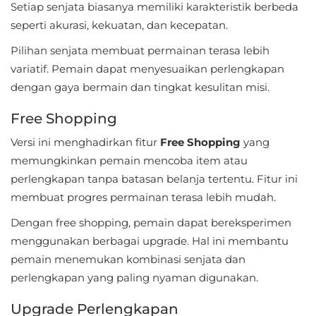
Setiap senjata biasanya memiliki karakteristik berbeda
seperti akurasi, kekuatan, dan kecepatan.
Food
&
Pilihan senjata membuat permainan terasa lebih
variatif. Pemain dapat menyesuaikan perlengkapan
Drink
dengan gaya bermain dan tingkat kesulitan misi.
Health
Free Shopping
&
Versi ini menghadirkan fitur
Free Shopping
yang
Fitness
memungkinkan pemain mencoba item atau
House
perlengkapan tanpa batasan belanja tertentu. Fitur ini
membuat progres permainan terasa lebih mudah.
&
Home
Dengan free shopping, pemain dapat bereksperimen
menggunakan berbagai upgrade. Hal ini membantu
Libraries
pemain menemukan kombinasi senjata dan
&
perlengkapan yang paling nyaman digunakan.
Demo
Upgrade Perlengkapan