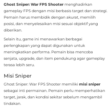
Apps
Ghost Sniper: War FPS Shooter
menghadirkan
gameplay FPS dengan misi berbasis target dan strategi.
Art
Pemain harus membidik dengan akurat, memilih
&
posisi, dan menyelesaikan misi sesuai objektif yang
Design
diberikan.
Auto
Selain itu, game ini menawarkan berbagai
perlengkapan yang dapat digunakan untuk
&
meningkatkan performa. Pemain bisa mencoba
Vehicles
senjata, upgrade, dan item pendukung agar gameplay
terasa lebih seru.
Beauty
Misi Sniper
Books
&
Ghost Sniper: War FPS Shooter memiliki
misi sniper
sebagai inti permainan. Pemain perlu memperhatikan
Reference
target, jarak, dan kondisi sekitar sebelum mengambil
Buku
tindakan.
&