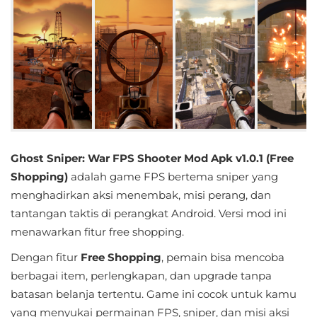
Educational
First
Person
Horror
Hypercasual
Ghost Sniper: War FPS Shooter Mod Apk v1.0.1 (Free
Music
Shopping)
adalah game FPS bertema sniper yang
menghadirkan aksi menembak, misi perang, dan
Puzzle
tantangan taktis di perangkat Android. Versi mod ini
menawarkan fitur free shopping.
Racing
Dengan fitur
Free Shopping
, pemain bisa mencoba
Role
berbagai item, perlengkapan, dan upgrade tanpa
Playing
batasan belanja tertentu. Game ini cocok untuk kamu
yang menyukai permainan FPS, sniper, dan misi aksi