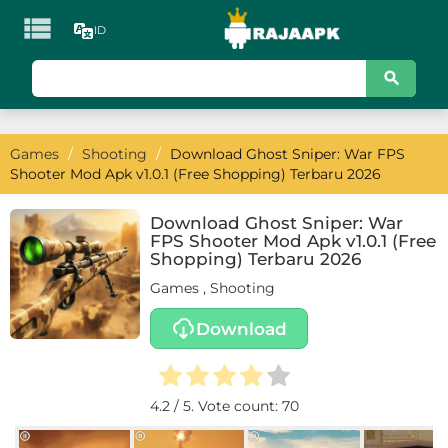

ID
KATEGORI
Games
Games
/
Shooting
/
Download Ghost Sniper: War FPS
Action
Shooter Mod Apk v1.0.1 (Free Shopping) Terbaru 2026
Adventure
Download Ghost Sniper: War
FPS Shooter Mod Apk v1.0.1 (Free
Arcade
Shopping) Terbaru 2026
Games
,
Shooting
Board
Download
Card
Casino
4.2
/ 5. Vote count:
70
Casual