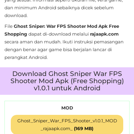
&
dan minimum Android sebaiknya dicek sebelum
Local
download.
File
Ghost Sniper: War FPS Shooter Mod Apk Free
Video
Shopping
dapat di-download melalui
rajaapk.com
Players
secara aman dan mudah. Ikuti instruksi pemasangan
&
dengan benar agar game bisa berjalan lancar di
Editors
perangkat Android.
Weather
Download Ghost Sniper War FPS
Shooter Mod Apk (Free Shopping)
Rekomendasi
v1.0.1 untuk Android
MOD
Ghost_Sniper_War_FPS_Shooter_v1.0.1_MOD
_rajaapk.com_
(169 MB)