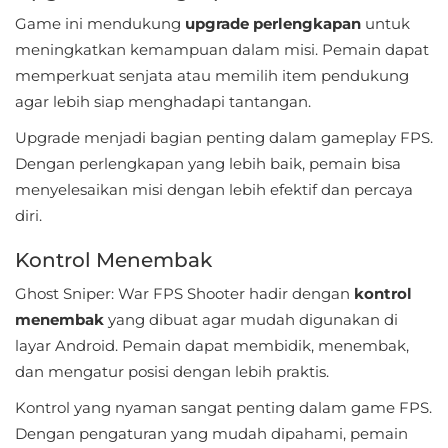
LifeStyle
Game ini mendukung
upgrade perlengkapan
untuk
meningkatkan kemampuan dalam misi. Pemain dapat
Maps
memperkuat senjata atau memilih item pendukung
&
agar lebih siap menghadapi tantangan.
Navigation
Upgrade menjadi bagian penting dalam gameplay FPS.
Dengan perlengkapan yang lebih baik, pemain bisa
Medical
menyelesaikan misi dengan lebih efektif dan percaya
Music
diri.
&
Kontrol Menembak
Audio
Ghost Sniper: War FPS Shooter hadir dengan
kontrol
News
menembak
yang dibuat agar mudah digunakan di
layar Android. Pemain dapat membidik, menembak,
&
dan mengatur posisi dengan lebih praktis.
Magazines
Kontrol yang nyaman sangat penting dalam game FPS.
Parenting
Dengan pengaturan yang mudah dipahami, pemain