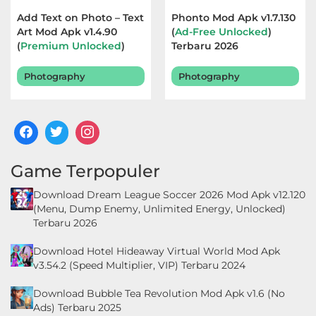
Add Text on Photo – Text
Phonto Mod Apk v1.7.130
Art Mod Apk v1.4.90
(
Ad-Free Unlocked
)
(
Premium Unlocked
)
Terbaru 2026
Terbaru 2026
Photography
Photography
Game Terpopuler
Download Dream League Soccer 2026 Mod Apk v12.120
(Menu, Dump Enemy, Unlimited Energy, Unlocked)
Terbaru 2026
Download Hotel Hideaway Virtual World Mod Apk
v3.54.2 (Speed Multiplier, VIP) Terbaru 2024
Download Bubble Tea Revolution Mod Apk v1.6 (No
Ads) Terbaru 2025