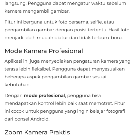
langsung. Pengguna dapat mengatur waktu sebelum
LifeStyle
kamera mengambil gambar.
Maps
Fitur ini berguna untuk foto bersama, selfie, atau
&
pengambilan gambar dengan posisi tertentu. Hasil foto
Navigation
menjadi lebih mudah diatur dan tidak terburu-buru.
Mode Kamera Profesional
Medical
Aplikasi ini juga menyediakan pengaturan kamera yang
Music
terasa lebih fleksibel. Pengguna dapat menyesuaikan
&
beberapa aspek pengambilan gambar sesuai
Audio
kebutuhan.
Dengan
mode profesional
, pengguna bisa
News
mendapatkan kontrol lebih baik saat memotret. Fitur
&
ini cocok untuk pengguna yang ingin belajar fotografi
Magazines
dari ponsel Android.
Parenting
Zoom Kamera Praktis