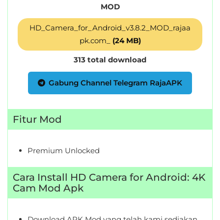
MOD
HD_Camera_for_Android_v3.8.2_MOD_rajaa
pk.com_
(24 MB)
313 total download
Gabung Channel Telegram RajaAPK
Fitur Mod
Premium Unlocked
Cara Install HD Camera for Android: 4K
Cam Mod Apk
Download APK Mod yang telah kami sediakan