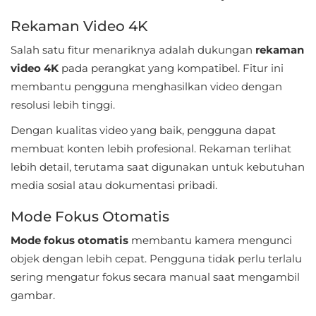
Referensi
Rekaman Video 4K
Salah satu fitur menariknya adalah dukungan
rekaman
Business
video 4K
pada perangkat yang kompatibel. Fitur ini
Comics
membantu pengguna menghasilkan video dengan
resolusi lebih tinggi.
Communication
Dengan kualitas video yang baik, pengguna dapat
membuat konten lebih profesional. Rekaman terlihat
Dating
lebih detail, terutama saat digunakan untuk kebutuhan
Education
media sosial atau dokumentasi pribadi.
Emulator
Mode Fokus Otomatis
Mode fokus otomatis
membantu kamera mengunci
Entertainment
objek dengan lebih cepat. Pengguna tidak perlu terlalu
sering mengatur fokus secara manual saat mengambil
Events
gambar.
Finance