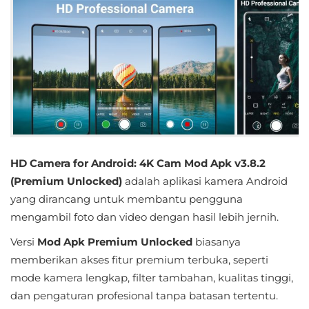
Educational
First
Person
Horror
Hypercasual
HD Camera for Android: 4K Cam Mod Apk v3.8.2
Music
(Premium Unlocked)
adalah aplikasi kamera Android
yang dirancang untuk membantu pengguna
Puzzle
mengambil foto dan video dengan hasil lebih jernih.
Racing
Versi
Mod Apk Premium Unlocked
biasanya
memberikan akses fitur premium terbuka, seperti
Role
mode kamera lengkap, filter tambahan, kualitas tinggi,
Playing
dan pengaturan profesional tanpa batasan tertentu.