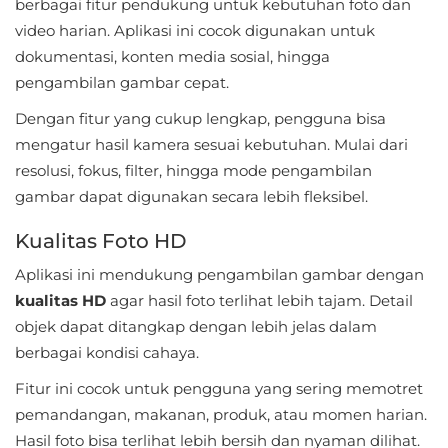
Apps
berbagai fitur pendukung untuk kebutuhan foto dan
video harian. Aplikasi ini cocok digunakan untuk
Art
dokumentasi, konten media sosial, hingga
&
pengambilan gambar cepat.
Design
Dengan fitur yang cukup lengkap, pengguna bisa
mengatur hasil kamera sesuai kebutuhan. Mulai dari
Auto
resolusi, fokus, filter, hingga mode pengambilan
&
gambar dapat digunakan secara lebih fleksibel.
Vehicles
Kualitas Foto HD
Beauty
Aplikasi ini mendukung pengambilan gambar dengan
kualitas HD
agar hasil foto terlihat lebih tajam. Detail
Books
objek dapat ditangkap dengan lebih jelas dalam
&
berbagai kondisi cahaya.
Reference
Fitur ini cocok untuk pengguna yang sering memotret
pemandangan, makanan, produk, atau momen harian.
Buku
Hasil foto bisa terlihat lebih bersih dan nyaman dilihat.
&