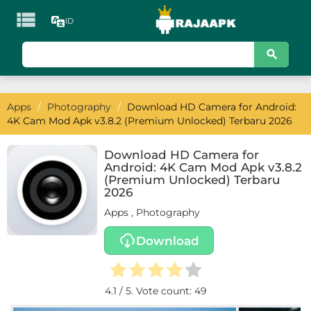

ID
KATEGORI
Games
Apps
/
Photography
/
Download HD Camera for Android:
Action
4K Cam Mod Apk v3.8.2 (Premium Unlocked) Terbaru 2026
Adventure
Download HD Camera for
Android: 4K Cam Mod Apk v3.8.2
Arcade
(Premium Unlocked) Terbaru
2026
Board
Apps
,
Photography
Card
Download
Casino
4.1
/ 5. Vote count:
49
Casual