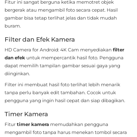
Fitur ini sangat berguna ketika memotret objek
bergerak atau mengambil foto secara cepat. Hasil
Food
gambar bisa tetap terlihat jelas dan tidak mudah
&
buram.
Drink
Filter dan Efek Kamera
Health
HD Camera for Android: 4K Cam menyediakan
filter
&
dan efek
untuk mempercantik hasil foto. Pengguna
Fitness
dapat memilih tampilan gambar sesuai gaya yang
diinginkan.
House
Filter ini membuat hasil foto terlihat lebih menarik
&
tanpa perlu banyak edit tambahan. Cocok untuk
Home
pengguna yang ingin hasil cepat dan siap dibagikan.
Libraries
Timer Kamera
&
Fitur
timer kamera
memudahkan pengguna
Demo
mengambil foto tanpa harus menekan tombol secara