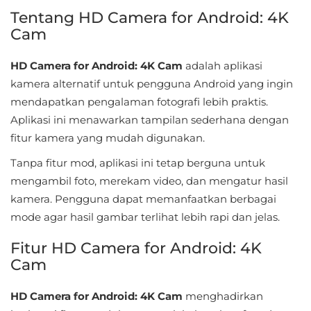
Sandbox
Tentang HD Camera for Android: 4K
Cam
Shooting
HD Camera for Android: 4K Cam
adalah aplikasi
Simulation
kamera alternatif untuk pengguna Android yang ingin
mendapatkan pengalaman fotografi lebih praktis.
Sports
Aplikasi ini menawarkan tampilan sederhana dengan
Standalone
fitur kamera yang mudah digunakan.
Tanpa fitur mod, aplikasi ini tetap berguna untuk
Story-
mengambil foto, merekam video, dan mengatur hasil
Driven
kamera. Pengguna dapat memanfaatkan berbagai
mode agar hasil gambar terlihat lebih rapi dan jelas.
Strategi
Fitur HD Camera for Android: 4K
Trivia
Cam
Word
HD Camera for Android: 4K Cam
menghadirkan