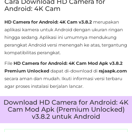
Cara Download HD Camera for
&
Android: 4K Cam
Local
HD Camera for Android: 4K Cam v3.8.2
merupakan
Video
aplikasi kamera untuk Android dengan ukuran ringan
Players
hingga sedang. Aplikasi ini umumnya mendukung
perangkat Android versi menengah ke atas, tergantung
&
kompatibilitas perangkat.
Editors
File
HD Camera for Android: 4K Cam Mod Apk v3.8.2
Weather
Premium Unlocked
dapat di-download di
rajaapk.com
secara aman dan mudah. Ikuti informasi versi terbaru
Rekomendasi
agar proses instalasi berjalan lancar.
Download HD Camera for Android: 4K
Cam Mod Apk (Premium Unlocked)
v3.8.2 untuk Android