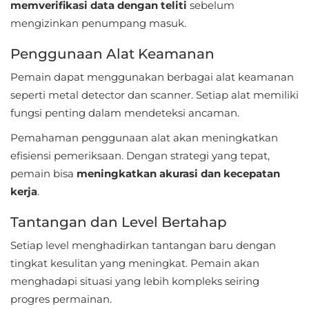
memverifikasi data dengan teliti
sebelum
mengizinkan penumpang masuk.
Food
&
Penggunaan Alat Keamanan
Drink
Pemain dapat menggunakan berbagai alat keamanan
seperti metal detector dan scanner. Setiap alat memiliki
Health
fungsi penting dalam mendeteksi ancaman.
&
Pemahaman penggunaan alat akan meningkatkan
Fitness
efisiensi pemeriksaan. Dengan strategi yang tepat,
House
pemain bisa
meningkatkan akurasi dan kecepatan
kerja
.
&
Home
Tantangan dan Level Bertahap
Setiap level menghadirkan tantangan baru dengan
Libraries
tingkat kesulitan yang meningkat. Pemain akan
&
menghadapi situasi yang lebih kompleks seiring
Demo
progres permainan.