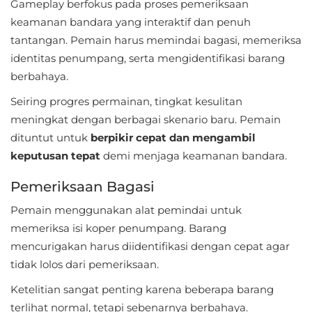
Apps
Gameplay berfokus pada proses pemeriksaan
keamanan bandara yang interaktif dan penuh
Art
tantangan. Pemain harus memindai bagasi, memeriksa
&
identitas penumpang, serta mengidentifikasi barang
berbahaya.
Design
Seiring progres permainan, tingkat kesulitan
Auto
meningkat dengan berbagai skenario baru. Pemain
&
dituntut untuk
berpikir cepat dan mengambil
Vehicles
keputusan tepat
demi menjaga keamanan bandara.
Beauty
Pemeriksaan Bagasi
Pemain menggunakan alat pemindai untuk
Books
memeriksa isi koper penumpang. Barang
&
mencurigakan harus diidentifikasi dengan cepat agar
Reference
tidak lolos dari pemeriksaan.
Buku
Ketelitian sangat penting karena beberapa barang
terlihat normal, tetapi sebenarnya berbahaya.
&