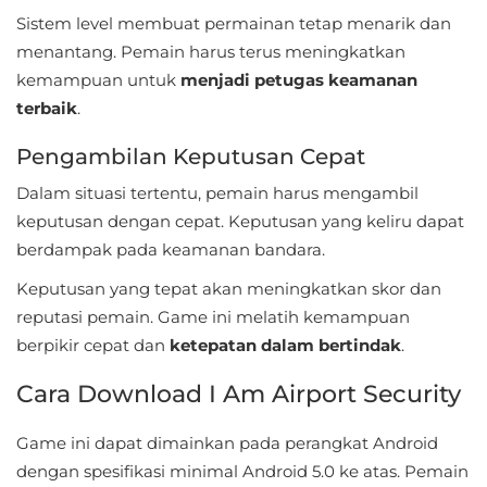
LifeStyle
Sistem level membuat permainan tetap menarik dan
menantang. Pemain harus terus meningkatkan
Maps
kemampuan untuk
menjadi petugas keamanan
&
terbaik
.
Navigation
Pengambilan Keputusan Cepat
Medical
Dalam situasi tertentu, pemain harus mengambil
keputusan dengan cepat. Keputusan yang keliru dapat
Music
berdampak pada keamanan bandara.
&
Keputusan yang tepat akan meningkatkan skor dan
Audio
reputasi pemain. Game ini melatih kemampuan
berpikir cepat dan
ketepatan dalam bertindak
.
News
&
Cara Download I Am Airport Security
Magazines
Game ini dapat dimainkan pada perangkat Android
Parenting
dengan spesifikasi minimal Android 5.0 ke atas. Pemain