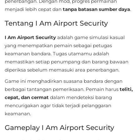
penerbangan. Dengan mod, progres permainan
Sandbox
menjadi lebih cepat dan
tanpa batasan sumber daya
.
Shooting
Tentang I Am Airport Security
Simulation
I Am Airport Security
adalah game simulasi kasual
yang menempatkan pemain sebagai petugas
Sports
keamanan bandara. Tugas utamamu adalah
Standalone
memastikan setiap penumpang dan barang bawaan
diperiksa sebelum memasuki area penerbangan.
Story-
Game ini menghadirkan suasana bandara dengan
Driven
berbagai tantangan pemeriksaan. Pemain harus
teliti,
cepat, dan cermat
dalam mendeteksi barang
Strategi
mencurigakan agar tidak terjadi pelanggaran
Trivia
keamanan.
Gameplay I Am Airport Security
Word