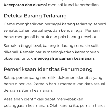
Kecepatan dan akurasi
menjadi kunci keberhasilan.
Referensi
Deteksi Barang Terlarang
Business
Game menghadirkan berbagai barang terlarang seperti
Comics
senjata, bahan berbahaya, dan benda ilegal. Pemain
harus mengenali bentuk dan pola barang tersebut.
Communication
Semakin tinggi level, barang terlarang semakin sulit
Dating
dikenali. Pemain harus meningkatkan kemampuan
observasi untuk
mencegah ancaman keamanan
.
Education
Pemeriksaan Identitas Penumpang
Emulator
Setiap penumpang memiliki dokumen identitas yang
harus diperiksa. Pemain harus memastikan data sesuai
Entertainment
dengan sistem keamanan.
Events
Kesalahan identifikasi dapat menyebabkan
pelanggaran keamanan. Oleh karena itu, pemain harus
Finance