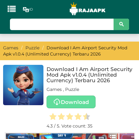

ID
KATEGORI
Games
Games
/
Puzzle
/
Download I Am Airport Security Mod
Action
Apk v1.0.4 (Unlimited Currency) Terbaru 2026
Adventure
Download I Am Airport Security
Mod Apk v1.0.4 (Unlimited
Arcade
Currency) Terbaru 2026
Games
,
Puzzle
Board
Download
Card
Casino
4.3
/ 5. Vote count:
35
Casual