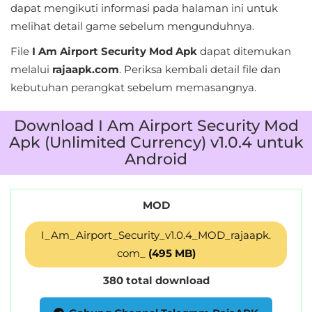
dapat mengikuti informasi pada halaman ini untuk
Personalisasi
melihat detail game sebelum mengunduhnya.
Personalization
File
I Am Airport Security Mod Apk
dapat ditemukan
melalui
rajaapk.com
. Periksa kembali detail file dan
Photography
kebutuhan perangkat sebelum memasangnya.
Productivity
Download I Am Airport Security Mod
Apk (Unlimited Currency) v1.0.4 untuk
Shopping
Android
Social
MOD
Sport
I_Am_Airport_Security_v1.0.4_MOD_rajaapk.
Sports
com_
(495 MB)
Tools
380 total download
Travel