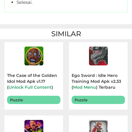
Selesai.
SIMILAR
The Case of the Golden
Ego Sword : Idle Hero
Idol Mod Apk v1.17
Training Mod Apk v2.33
(
Unlock Full Content
)
(
Mod Menu
) Terbaru
Terbaru 2026
2026
Puzzle
Puzzle