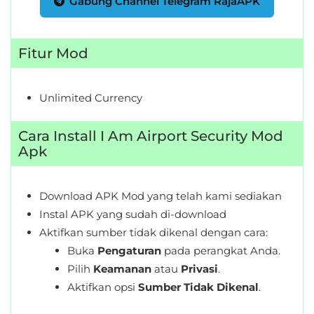
Gabung Channel Telegram RajaAPK
&
Local
Fitur Mod
Video
Players
Unlimited Currency
&
Editors
Cara Install I Am Airport Security Mod
Apk
Weather
Rekomendasi
Download APK Mod yang telah kami sediakan
Instal APK yang sudah di-download
Aktifkan sumber tidak dikenal dengan cara:
Buka
Pengaturan
pada perangkat Anda.
Pilih
Keamanan
atau
Privasi
.
Aktifkan opsi
Sumber Tidak Dikenal
.