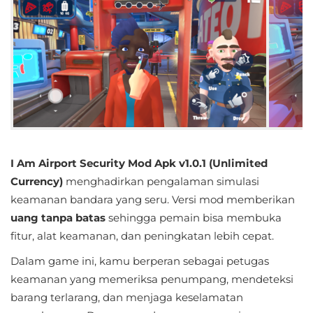
Educational
First
Person
Horror
Hypercasual
I Am Airport Security Mod Apk v1.0.1 (Unlimited
Music
Currency)
menghadirkan pengalaman simulasi
keamanan bandara yang seru. Versi mod memberikan
Puzzle
uang tanpa batas
sehingga pemain bisa membuka
Racing
fitur, alat keamanan, dan peningkatan lebih cepat.
Dalam game ini, kamu berperan sebagai petugas
Role
keamanan yang memeriksa penumpang, mendeteksi
Playing
barang terlarang, dan menjaga keselamatan