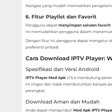
Navigasi yang mudah memastikan pengalam
Referensi
6. Fitur Playlist dan Favorit
Business
Pengguna dapat
menyimpan saluran favorit
Comics
Ini memudahkan pengguna dalam menemukan
Dengan fitur ini, pengguna dapat mengatur
Communication
preferensi pribadi.
Dating
Cara Download IPTV Player: W
Education
Spesifikasi dan Versi Android
Emulator
IPTV Player Mod Apk
v1.5.4 mendukung pera
ini ringan dan tidak membutuhkan banyak p
Entertainment
perangkat.
Events
Download Aman dan Mudah
Finance
Anda dapat mengunduh
Mod Apk IPTV Playe