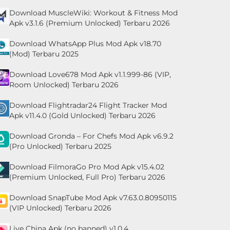
Download MuscleWiki: Workout & Fitness Mod
Apk v3.1.6 (Premium Unlocked) Terbaru 2026
Download WhatsApp Plus Mod Apk v18.70
(Mod) Terbaru 2025
Download Love678 Mod Apk v1.1.999-86 (VIP,
Room Unlocked) Terbaru 2026
Download Flightradar24 Flight Tracker Mod
Apk v11.4.0 (Gold Unlocked) Terbaru 2026
Download Gronda – For Chefs Mod Apk v6.9.2
(Pro Unlocked) Terbaru 2025
Download FilmoraGo Pro Mod Apk v15.4.02
(Premium Unlocked, Full Pro) Terbaru 2026
Download SnapTube Mod Apk v7.63.0.80950115
(VIP Unlocked) Terbaru 2026
Live China Apk (no banned) v1.0.4