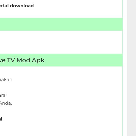
total download
Live TV Mod Apk
iakan
ra:
Anda.
l
.