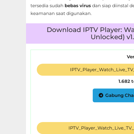
tersedia sudah
bebas virus
dan siap diinsta
Food
keamanan saat digunakan.
&
Download IPTV Player: W
Drink
Unlocked) v1
Health
&
Ver
Fitness
IPTV_Player_Watch_Live_TV
House
1.682 
&
Home
Gabung Cha
Libraries
&
Demo
IPTV_Player_Watch_Live_TV