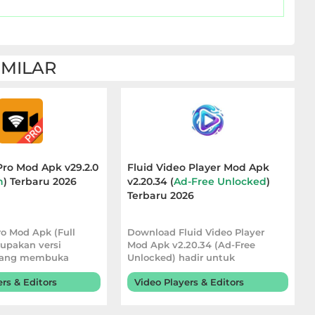
IMILAR
Pro Mod Apk v29.2.0
Fluid Video Player Mod Apk
n
) Terbaru 2026
v2.20.34 (
Ad-Free Unlocked
)
Terbaru 2026
o Mod Apk (Full
Download Fluid Video Player
rupakan versi
Mod Apk v2.20.34 (Ad-Free
 yang membuka
Unlocked) hadir untuk
ur premium
pengguna yang ingin meni
rs & Editors
Video Players & Editors