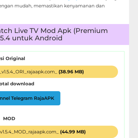
l dengan mudah, memastikan kenyamanan dan
atch Live TV Mod Apk (Premium
.5.4 untuk Android
si Original
_v1.5.4_ORI_rajaapk.com_
(38.96 MB)
total download
nnel Telegram RajaAPK
MOD
_v1.5.4_MOD_rajaapk.com_
(44.99 MB)