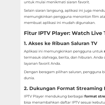
untuk mulai menikmati siaran favorit.
Sandbox
Selain siaran langsung, aplikasi ini juga men
Shooting
memungkinkan pengguna menonton film atau
membuat aplikasi ini mudah digunakan.
Simulation
Fitur IPTV Player: Watch Live
Sports
1. Akses ke Ribuan Saluran TV
Standalone
Aplikasi ini memungkinkan pengguna untuk
Story-
termasuk olahraga, berita, dan hiburan. And
Driven
layanan favorit Anda.
Dengan beragam pilihan saluran, pengguna bis
Strategi
dunia.
Trivia
2. Dukungan Format Streaming
Word
IPTV Player mendukung berbagai
format str
bisa menambahkan daftar IPTV sesuai kebutu