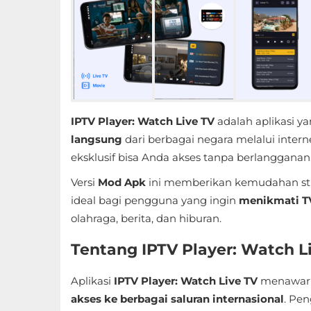
Educational
First
Person
Horror
IPTV Player: Watch Live TV
adalah aplikasi 
Hypercasual
langsung
dari berbagai negara melalui inter
eksklusif bisa Anda akses tanpa berlangganan
Music
Versi
Mod Apk
ini memberikan kemudahan strea
ideal bagi pengguna yang ingin
menikmati TV
Puzzle
olahraga, berita, dan hiburan.
Racing
Tentang IPTV Player: Watch L
Role
Aplikasi
IPTV Player: Watch Live TV
menawark
Playing
akses ke berbagai saluran internasional
. Pe