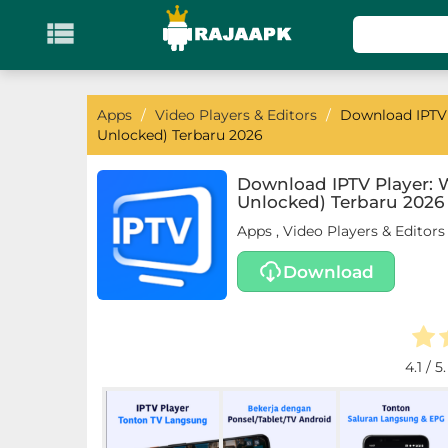

KATEGORI
Games
Apps
/
Video Players & Editors
/
Download IPTV 
Unlocked) Terbaru 2026
Action
Download IPTV Player: 
Unlocked) Terbaru 2026
Adventure
Apps
,
Video Players & Editors
Arcade
Download
Board
Card
4.1
/ 5
Casino
Casual