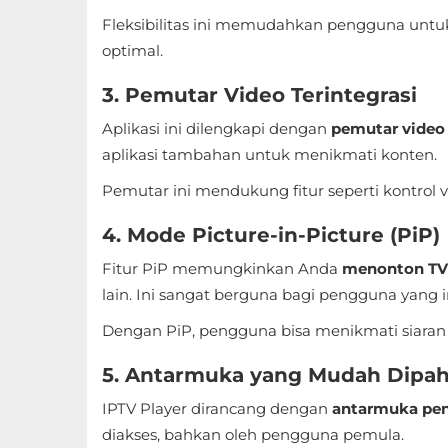
Apps
Fleksibilitas ini memudahkan pengguna untuk
Art
optimal.
&
3. Pemutar Video Terintegrasi
Design
Aplikasi ini dilengkapi dengan
pemutar video
aplikasi tambahan untuk menikmati konten.
Auto
&
Pemutar ini mendukung fitur seperti kontrol v
Vehicles
4. Mode Picture-in-Picture (PiP)
Beauty
Fitur PiP memungkinkan Anda
menonton TV 
lain. Ini sangat berguna bagi pengguna yang 
Books
Dengan PiP, pengguna bisa menikmati siara
&
Reference
5. Antarmuka yang Mudah Dipa
IPTV Player dirancang dengan
antarmuka pen
Buku
diakses, bahkan oleh pengguna pemula.
&