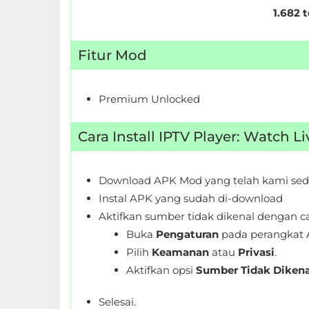
LifeStyle
1.682 
Maps
Fitur Mod
&
Navigation
Premium Unlocked
Medical
Cara Install IPTV Player: Watch 
Music
&
Download APK Mod yang telah kami sed
Audio
Instal APK yang sudah di-download
Aktifkan sumber tidak dikenal dengan ca
News
Buka
Pengaturan
pada perangkat 
&
Pilih
Keamanan
atau
Privasi
.
Magazines
Aktifkan opsi
Sumber Tidak Dikena
Parenting
Selesai.