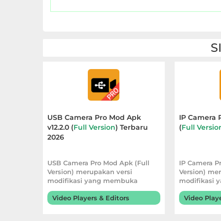
Personalisasi
Personalization
S
Photography
Productivity
Shopping
USB Camera Pro Mod Apk
IP Camera 
Social
v12.2.0 (
Full Version
) Terbaru
(
Full Versio
2026
Sport
USB Camera Pro Mod Apk (Full
IP Camera Pr
Sports
Version) merupakan versi
Version) me
modifikasi yang membuka
modifikasi
seluruh fitur premium
seluruh fit
Tools
Video Players & Editors
Video Playe
Travel