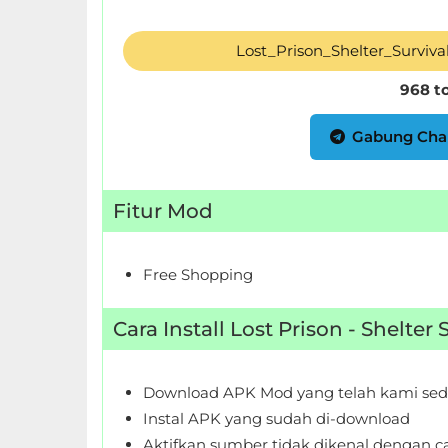
LifeStyle
Lost_Prison_Shelter_Surviv
Maps
968 t
&
Navigation
Gabung Cha
Medical
Fitur Mod
Music
&
Audio
Free Shopping
News
Cara Install Lost Prison - Shelter
&
Magazines
Download APK Mod yang telah kami sed
Instal APK yang sudah di-download
Parenting
Aktifkan sumber tidak dikenal dengan ca