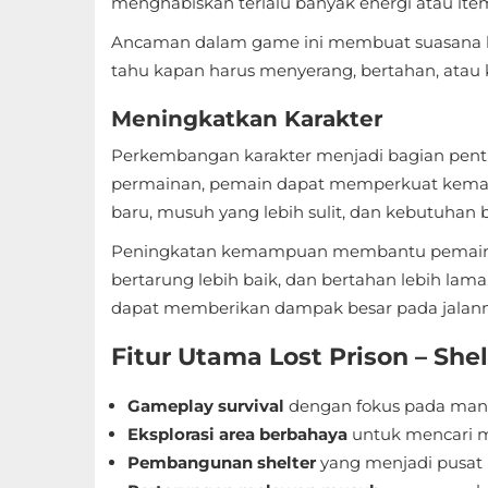
menghabiskan terlalu banyak energi atau ite
Referensi
Ancaman dalam game ini membuat suasana b
tahu kapan harus menyerang, bertahan, atau 
Business
Meningkatkan Karakter
Comics
Perkembangan karakter menjadi bagian pentin
Communication
permainan, pemain dapat memperkuat kemam
baru, musuh yang lebih sulit, dan kebutuhan
Dating
Peningkatan kemampuan membantu pemain m
Education
bertarung lebih baik, dan bertahan lebih lama
dapat memberikan dampak besar pada jalan
Emulator
Fitur Utama Lost Prison – Shel
Entertainment
Gameplay survival
dengan fokus pada man
Events
Eksplorasi area berbahaya
untuk mencari ma
Pembangunan shelter
yang menjadi pusat 
Finance