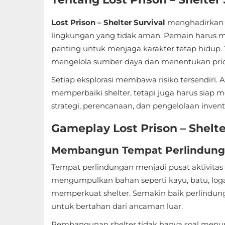
Sandbox
Lost Prison – Shelter Survival
menghadirkan g
Shooting
lingkungan yang tidak aman. Pemain harus me
penting untuk menjaga karakter tetap hidup.
Simulation
mengelola sumber daya dan menentukan priorit
Sports
Setiap eksplorasi membawa risiko tersendir
memperbaiki shelter, tetapi juga harus siap 
Standalone
strategi, perencanaan, dan pengelolaan inven
Story-
Gameplay Lost Prison – Shelte
Driven
Membangun Tempat Perlindun
Strategi
Tempat perlindungan menjadi pusat aktivita
mengumpulkan bahan seperti kayu, batu, log
Trivia
memperkuat shelter. Semakin baik perlindung
Word
untuk bertahan dari ancaman luar.
Pembangunan shelter tidak hanya soal menu