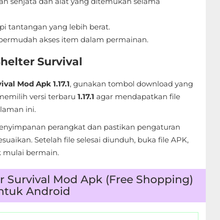
 senjata dan alat yang ditemukan selama
 tantangan yang lebih berat.
ermudah akses item dalam permainan.
helter Survival
ival Mod Apk 1.17.1
, gunakan tombol download yang
memilih versi terbaru
1.17.1
agar mendapatkan file
laman ini.
penyimpanan perangkat dan pastikan pengaturan
esuaikan. Setelah file selesai diunduh, buka file APK,
uk mulai bermain.
er Survival Mod Apk (Free Shopping)
 untuk Android