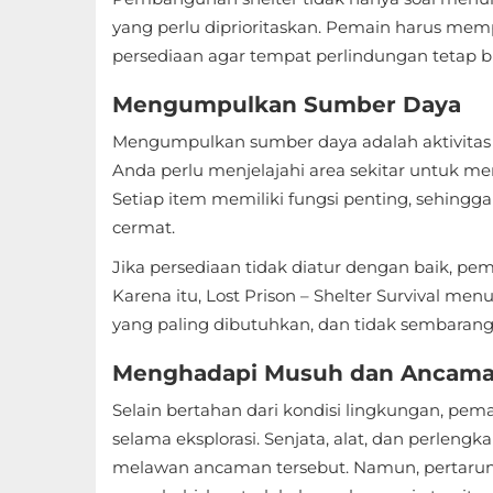
Apps
yang perlu diprioritaskan. Pemain harus me
Art
persediaan agar tempat perlindungan tetap b
&
Mengumpulkan Sumber Daya
Design
Mengumpulkan sumber daya adalah aktivitas 
Anda perlu menjelajahi area sekitar untuk me
Auto
Setiap item memiliki fungsi penting, sehingg
&
cermat.
Vehicles
Jika persediaan tidak diatur dengan baik, pem
Beauty
Karena itu, Lost Prison – Shelter Survival me
yang paling dibutuhkan, dan tidak sembara
Books
Menghadapi Musuh dan Ancam
&
Reference
Selain bertahan dari kondisi lingkungan, p
selama eksplorasi. Senjata, alat, dan perlen
Buku
melawan ancaman tersebut. Namun, pertarun
&