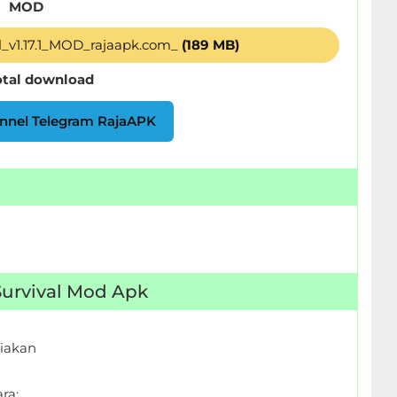
MOD
al_v1.17.1_MOD_rajaapk.com_
(189 MB)
otal download
nnel Telegram RajaAPK
 Survival Mod Apk
iakan
ra: