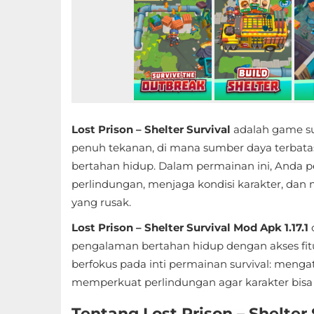
Educational
First
Person
Horror
Lost Prison – Shelter Survival
adalah game su
Hypercasual
penuh tekanan, di mana sumber daya terbata
bertahan hidup. Dalam permainan ini, And
Music
perlindungan, menjaga kondisi karakter, dan
yang rusak.
Puzzle
Lost Prison – Shelter Survival Mod Apk 1.17.1
Racing
pengalaman bertahan hidup dengan akses fit
berfokus pada inti permainan survival: menga
Role
memperkuat perlindungan agar karakter bisa 
Playing
Tentang Lost Prison – Shelter 