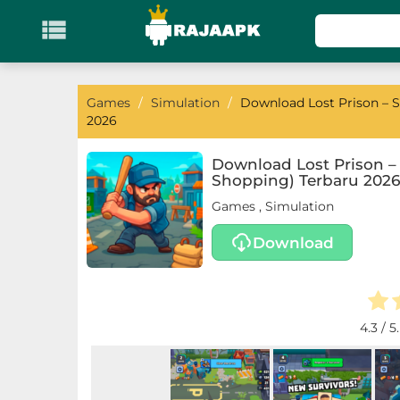

KATEGORI
Games
Games
/
Simulation
/
Download Lost Prison – Sh
2026
Action
Download Lost Prison – S
Shopping) Terbaru 2026
Adventure
Games
,
Simulation
Arcade
Download
Board
Card
4.3
/ 5
Casino
Casual