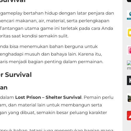
ameplay bertahan hidup dengan latar penjara dan
ncari makanan, air, material, serta perlengkapan
 Tantangan utama game ini terletak pada cara Anda
as saat kondisi semakin sulit.
i. Anda bisa menemukan bahan berguna untuk
menghadapi musuh dan bahaya lain. Karena itu,
taris menjadi bagian penting dalam permainan.
r Survival
gan
s dalam
Lost Prison – Shelter Survival
. Pemain perlu
am, dan material lain untuk membangun serta
an yang dibuat, semakin besar peluang karakter
mpuk bahan, tetapi juga menentukan bagian mana