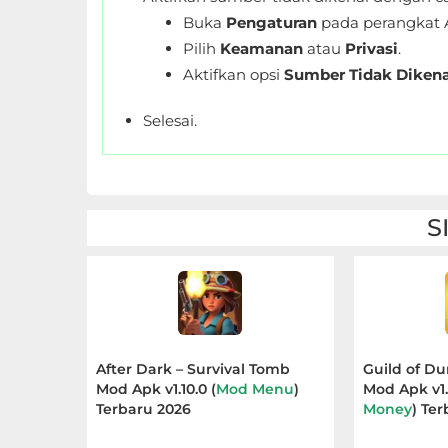
Personalisasi
Buka
Pengaturan
pada perangkat 
Pilih
Keamanan
atau
Privasi
.
Personalization
Aktifkan opsi
Sumber Tidak Dikena
Photography
Selesai.
Productivity
Shopping
S
Social
Sport
Sports
After Dark – Survival Tomb
Guild of D
Mod Apk v1.10.0 (
Mod Menu
)
Mod Apk v1.0
Tools
Terbaru 2026
Money
) Te
Travel