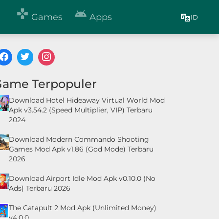


Games
Apps
ID
Game Terpopuler
Download Hotel Hideaway Virtual World Mod
Apk v3.54.2 (Speed Multiplier, VIP) Terbaru
2024
Download Modern Commando Shooting
Games Mod Apk v1.86 (God Mode) Terbaru
2026
Download Airport Idle Mod Apk v0.10.0 (No
Ads) Terbaru 2026
The Catapult 2 Mod Apk (Unlimited Money)
v4.0.0