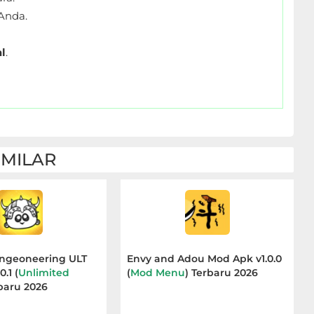
Anda.
l
.
IMILAR
ungeoneering ULT
Envy and Adou Mod Apk v1.0.0
.1 (
Unlimited
(
Mod Menu
) Terbaru 2026
rbaru 2026