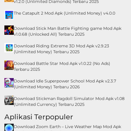
v1.2.0 (Unlimited Diamonds) Terbaru 2025
The Catapult 2 Mod Apk (Unlimited Money) v4.0.0
Download Stick Man Battle Fighting game Mod Apk
v1.0.68 (Unlocked All) Terbaru 2025
Download Riding Extreme 3D Mod Apk v2.9.23
(Unlimited Money) Terbaru 2025
Download Battle Star Mod Apk v1.0.22 (No Ads)
Terbaru 2025
Download Idle Superpower School Mod Apk v2.3.7
(Unlimited Money) Terbaru 2026
Download Stickman Ragdoll Simulator Mod Apk v1.08
(Unlimited Currency) Terbaru 2025
Aplikasi Terpopuler
Download Zoom Earth – Live Weather Map Mod Apk