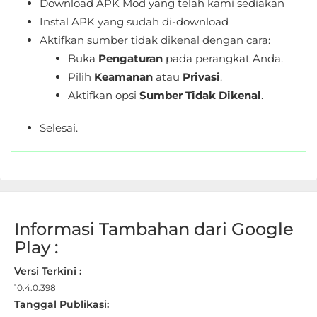
Download APK Mod yang telah kami sediakan
&
Instal APK yang sudah di-download
Local
Aktifkan sumber tidak dikenal dengan cara:
Buka
Pengaturan
pada perangkat Anda.
Video
Pilih
Keamanan
atau
Privasi
.
Players
Aktifkan opsi
Sumber Tidak Dikenal
.
&
Selesai.
Editors
Weather
Rekomendasi
Informasi Tambahan dari Google
Play :
Versi Terkini :
10.4.0.398
Tanggal Publikasi: