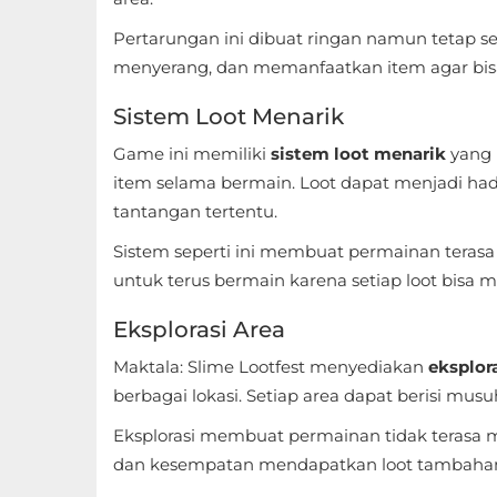
Apps
Pertarungan ini dibuat ringan namun tetap s
Art
menyerang, dan memanfaatkan item agar bis
&
Sistem Loot Menarik
Design
Game ini memiliki
sistem loot menarik
yang 
Auto
item selama bermain. Loot dapat menjadi h
&
tantangan tertentu.
Vehicles
Sistem seperti ini membuat permainan terasa
untuk terus bermain karena setiap loot bisa 
Beauty
Eksplorasi Area
Books
Maktala: Slime Lootfest menyediakan
eksplora
&
berbagai lokasi. Setiap area dapat berisi musu
Reference
Eksplorasi membuat permainan tidak terasa
Buku
dan kesempatan mendapatkan loot tambahan 
&