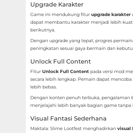
Upgrade Karakter
Referensi
Game ini mendukung fitur
upgrade karakter
Business
dapat membantu karakter menjadi lebih kuat
berikutnya.
Comics
Dengan upgrade yang tepat, progres permaina
peningkatan sesuai gaya bermain dan kebutu
Communication
Unlock Full Content
Dating
Fitur
Unlock Full Content
pada versi mod m
Education
secara lebih lengkap. Pemain dapat mencoba 
lebih bebas.
Emulator
Dengan konten penuh terbuka, pengalaman be
Entertainment
menjelajahi lebih banyak bagian game tanpa
Events
Visual Fantasi Sederhana
Maktala: Slime Lootfest menghadirkan
visual
Finance