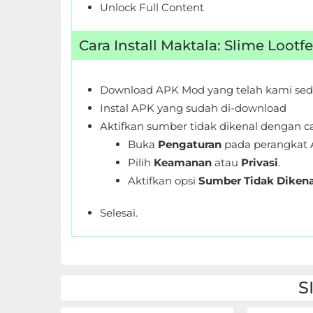
Unlock Full Content
Personalisasi
Cara Install Maktala: Slime Loot
Personalization
Photography
Download APK Mod yang telah kami sed
Instal APK yang sudah di-download
Productivity
Aktifkan sumber tidak dikenal dengan ca
Shopping
Buka
Pengaturan
pada perangkat 
Pilih
Keamanan
atau
Privasi
.
Social
Aktifkan opsi
Sumber Tidak Dikena
Sport
Selesai.
Sports
Tools
S
Travel