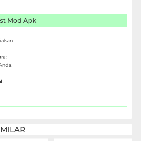
fest Mod Apk
iakan
ra:
Anda.
l
.
IMILAR