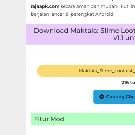
LifeStyle
rajaapk.com
secara aman dan mudah. Ikuti i
berjalan lancar di perangkat Android.
Maps
&
Download Maktala: Slime Loot
Navigation
v1.1 u
Medical
Music
Maktala_Slime_Lootfest
&
Audio
216 t
News
Gabung Cha
&
Magazines
Fitur Mod
Parenting