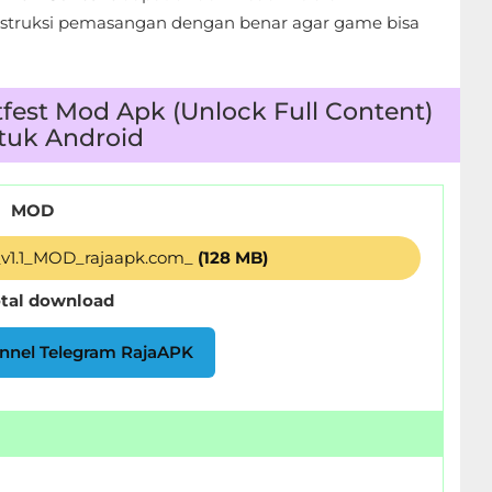
nstruksi pemasangan dengan benar agar game bisa
fest Mod Apk (Unlock Full Content)
ntuk Android
MOD
_v1.1_MOD_rajaapk.com_
(128 MB)
otal download
nnel Telegram RajaAPK