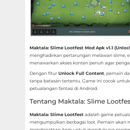
Educational
First
Person
Horror
Maktala: Slime Lootfest Mod Apk v1.1 (Unloc
menghadirkan pertarungan melawan slime, eksp
Hypercasual
menawarkan akses konten penuh agar pengal
Music
Dengan fitur
Unlock Full Content
, pemain da
tanpa batasan tertentu. Game ini cocok untuk
Puzzle
petualangan fantasi di Android.
Racing
Tentang Maktala: Slime Lootfes
Role
Maktala: Slime Lootfest
adalah game petuala
Playing
mengumpulkan berbagai loot. Pemain akan m
mendapatkan item untuk mendukung progre