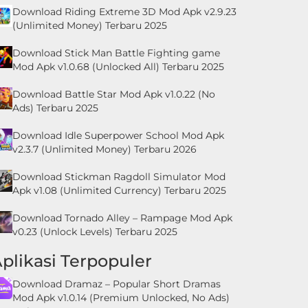
Download Riding Extreme 3D Mod Apk v2.9.23
(Unlimited Money) Terbaru 2025
Download Stick Man Battle Fighting game
Mod Apk v1.0.68 (Unlocked All) Terbaru 2025
Download Battle Star Mod Apk v1.0.22 (No
Ads) Terbaru 2025
Download Idle Superpower School Mod Apk
v2.3.7 (Unlimited Money) Terbaru 2026
Download Stickman Ragdoll Simulator Mod
Apk v1.08 (Unlimited Currency) Terbaru 2025
Download Tornado Alley – Rampage Mod Apk
v0.23 (Unlock Levels) Terbaru 2025
plikasi Terpopuler
Download Dramaz – Popular Short Dramas
Mod Apk v1.0.14 (Premium Unlocked, No Ads)