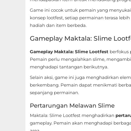
Sandbox
Game ini cocok untuk pemain yang menyukai
Shooting
konsep lootfest, setiap permainan terasa le
hadiah dan item berbeda.
Simulation
Gameplay Maktala: Slime Lootf
Sports
Gameplay Maktala: Slime Lootfest
berfokus 
Standalone
Pemain perlu mengalahkan slime, mengambil
menghadapi tantangan berikutnya.
Story-
Selain aksi, game ini juga menghadirkan ele
Driven
berkembang. Pemain dapat menikmati berba
Strategi
sepanjang permainan.
Pertarungan Melawan Slime
Trivia
Maktala: Slime Lootfest menghadirkan
pertar
Word
gameplay. Pemain akan menghadapi berbagai
area.