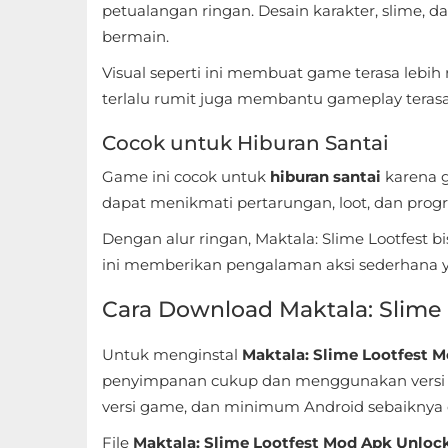
petualangan ringan. Desain karakter, slime, d
bermain.
Food
&
Visual seperti ini membuat game terasa lebi
Drink
terlalu rumit juga membantu gameplay teras
Cocok untuk Hiburan Santai
Health
&
Game ini cocok untuk
hiburan santai
karena 
dapat menikmati pertarungan, loot, dan progre
Fitness
Dengan alur ringan, Maktala: Slime Lootfest 
House
ini memberikan pengalaman aksi sederhana 
&
Cara Download Maktala: Slime 
Home
Untuk menginstal
Maktala: Slime Lootfest M
Libraries
penyimpanan cukup dan menggunakan versi And
&
versi game, dan minimum Android sebaiknya 
Demo
File
Maktala: Slime Lootfest Mod Apk Unlock