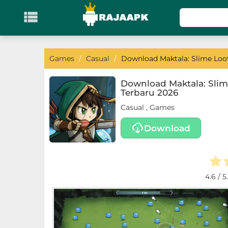

KATEGORI
Games
Games
/
Casual
/
Download Maktala: Slime Loot
Action
Download Maktala: Slime
Terbaru 2026
Adventure
Casual
,
Games
Arcade
Download
Board
Card
4.6
/ 5
Casino
Casual