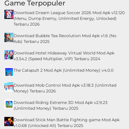
Game Terpopuler
Download Dream League Soccer 2026 Mod Apk v12.120
(Menu, Dump Enemy, Unlimited Energy, Unlocked)
Terbaru 2026
Download Bubble Tea Revolution Mod Apk v1.6 (No
Ads) Terbaru 2025
Download Hotel Hideaway Virtual World Mod Apk
v3.54.2 (Speed Multiplier, VIP) Terbaru 2024
The Catapult 2 Mod Apk (Unlimited Money) v4.0.0
Download Mob Control Mod Apk v3.18.3 (Unlimited
Money) Terbaru 2026
Download Riding Extreme 3D Mod Apk v2.9.23
(Unlimited Money) Terbaru 2025
Download Stick Man Battle Fighting game Mod Apk
v1.0.68 (Unlocked All) Terbaru 2025