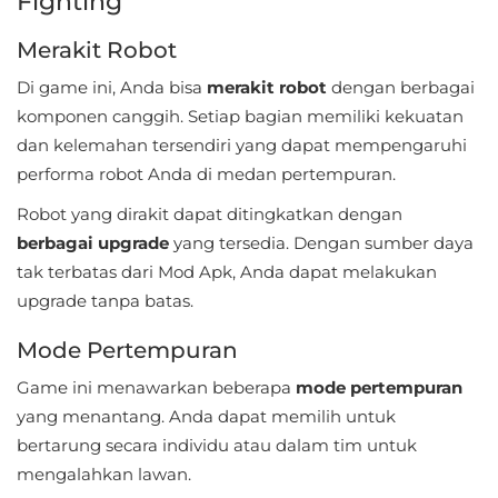
Fighting
Apps
Merakit Robot
Art
Di game ini, Anda bisa
merakit robot
dengan berbagai
&
komponen canggih. Setiap bagian memiliki kekuatan
Design
dan kelemahan tersendiri yang dapat mempengaruhi
performa robot Anda di medan pertempuran.
Auto
&
Robot yang dirakit dapat ditingkatkan dengan
Vehicles
berbagai upgrade
yang tersedia. Dengan sumber daya
tak terbatas dari Mod Apk, Anda dapat melakukan
Beauty
upgrade tanpa batas.
Books
Mode Pertempuran
&
Game ini menawarkan beberapa
mode pertempuran
Reference
yang menantang. Anda dapat memilih untuk
bertarung secara individu atau dalam tim untuk
Buku
mengalahkan lawan.
&