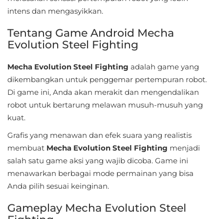
Sandbox
intens dan mengasyikkan.
Shooting
Tentang Game Android Mecha
Evolution Steel Fighting
Simulation
Mecha Evolution Steel Fighting
adalah game yang
Sports
dikembangkan untuk penggemar pertempuran robot.
Di game ini, Anda akan merakit dan mengendalikan
Standalone
robot untuk bertarung melawan musuh-musuh yang
kuat.
Story-
Driven
Grafis yang menawan dan efek suara yang realistis
membuat
Mecha Evolution Steel Fighting
menjadi
Strategi
salah satu game aksi yang wajib dicoba. Game ini
menawarkan berbagai mode permainan yang bisa
Trivia
Anda pilih sesuai keinginan.
Word
Gameplay Mecha Evolution Steel