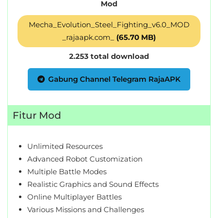
Mod
Personalisasi
Mecha_Evolution_Steel_Fighting_v6.0_MOD
Personalization
_rajaapk.com_
(65.70 MB)
Photography
2.253 total download
Productivity
Gabung Channel Telegram RajaAPK
Shopping
Fitur Mod
Social
Sport
Unlimited Resources
Advanced Robot Customization
Sports
Multiple Battle Modes
Realistic Graphics and Sound Effects
Tools
Online Multiplayer Battles
Various Missions and Challenges
Travel