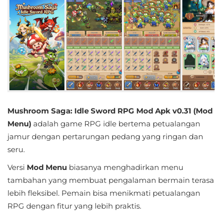
Educational
First
Person
Horror
Hypercasual
Mushroom Saga: Idle Sword RPG Mod Apk v0.31 (Mod
Music
Menu)
adalah game RPG idle bertema petualangan
jamur dengan pertarungan pedang yang ringan dan
Puzzle
seru.
Racing
Versi
Mod Menu
biasanya menghadirkan menu
tambahan yang membuat pengalaman bermain terasa
Role
lebih fleksibel. Pemain bisa menikmati petualangan
Playing
RPG dengan fitur yang lebih praktis.