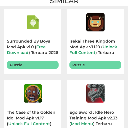
SIMILAR
Surrounded By Boys
Isekai Three Kingdom
Mod Apk v1.0 (
Free
Mod Apk v1.1.10 (
Unlock
Download
) Terbaru 2026
Full Content
) Terbaru
2026
Puzzle
Puzzle
The Case of the Golden
Ego Sword : Idle Hero
Idol Mod Apk v1.17
Training Mod Apk v2.33
(
Unlock Full Content
)
(
Mod Menu
) Terbaru