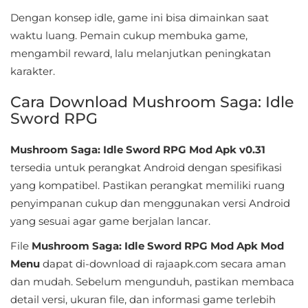
&
Dengan konsep idle, game ini bisa dimainkan saat
Local
waktu luang. Pemain cukup membuka game,
mengambil reward, lalu melanjutkan peningkatan
Video
karakter.
Players
Cara Download Mushroom Saga: Idle
&
Sword RPG
Editors
Mushroom Saga: Idle Sword RPG Mod Apk v0.31
Weather
tersedia untuk perangkat Android dengan spesifikasi
yang kompatibel. Pastikan perangkat memiliki ruang
Rekomendasi
penyimpanan cukup dan menggunakan versi Android
yang sesuai agar game berjalan lancar.
File
Mushroom Saga: Idle Sword RPG Mod Apk Mod
Menu
dapat di-download di rajaapk.com secara aman
dan mudah. Sebelum mengunduh, pastikan membaca
detail versi, ukuran file, dan informasi game terlebih