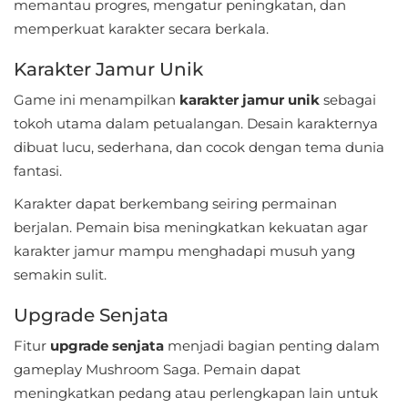
memantau progres, mengatur peningkatan, dan
Referensi
memperkuat karakter secara berkala.
Business
Karakter Jamur Unik
Game ini menampilkan
karakter jamur unik
sebagai
Comics
tokoh utama dalam petualangan. Desain karakternya
dibuat lucu, sederhana, dan cocok dengan tema dunia
Communication
fantasi.
Dating
Karakter dapat berkembang seiring permainan
berjalan. Pemain bisa meningkatkan kekuatan agar
Education
karakter jamur mampu menghadapi musuh yang
semakin sulit.
Emulator
Upgrade Senjata
Entertainment
Fitur
upgrade senjata
menjadi bagian penting dalam
Events
gameplay Mushroom Saga. Pemain dapat
meningkatkan pedang atau perlengkapan lain untuk
Finance