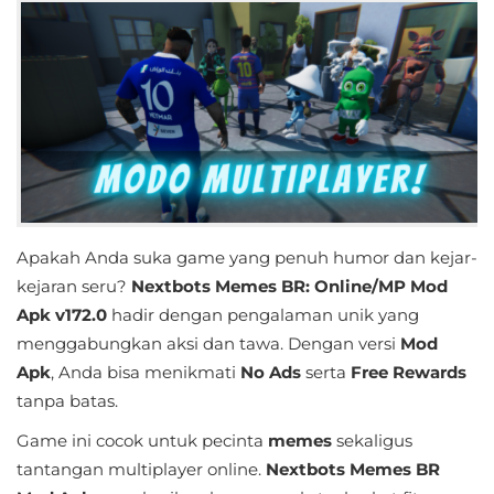
Educational
First
Person
Horror
Hypercasual
Apakah Anda suka game yang penuh humor dan kejar-
Music
kejaran seru?
Nextbots Memes BR: Online/MP Mod
Apk v172.0
hadir dengan pengalaman unik yang
Puzzle
menggabungkan aksi dan tawa. Dengan versi
Mod
Racing
Apk
, Anda bisa menikmati
No Ads
serta
Free Rewards
tanpa batas.
Role
Game ini cocok untuk pecinta
memes
sekaligus
Playing
tantangan multiplayer online.
Nextbots Memes BR