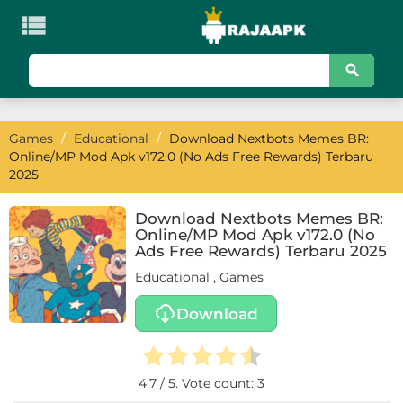

KATEGORI
Games
Games
/
Educational
/
Download Nextbots Memes BR:
Action
Online/MP Mod Apk v172.0 (No Ads Free Rewards) Terbaru
2025
Adventure
Download Nextbots Memes BR:
Arcade
Online/MP Mod Apk v172.0 (No
Ads Free Rewards) Terbaru 2025
Board
Educational
,
Games
Card
Download
Casino
4.7
/ 5. Vote count:
3
Casual