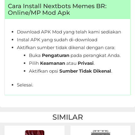
Cara Install Nextbots Memes BR:
&
Online/MP Mod Apk
Local
Video
Download APK Mod yang telah kami sediakan
Players
Instal APK yang sudah di-download
&
Aktifkan sumber tidak dikenal dengan cara:
Buka
Pengaturan
pada perangkat Anda.
Editors
Pilih
Keamanan
atau
Privasi
.
Weather
Aktifkan opsi
Sumber Tidak Dikenal
.
Rekomendasi
Selesai.
SIMILAR