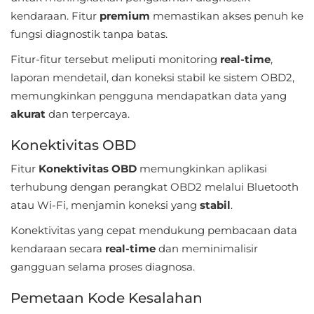
Apps
kendaraan. Fitur
premium
memastikan akses penuh ke
fungsi diagnostik tanpa batas.
Art
&
Fitur-fitur tersebut meliputi monitoring
real-time
,
laporan mendetail, dan koneksi stabil ke sistem OBD2,
Design
memungkinkan pengguna mendapatkan data yang
Auto
akurat
dan terpercaya.
&
Konektivitas OBD
Vehicles
Fitur
Konektivitas OBD
memungkinkan aplikasi
Beauty
terhubung dengan perangkat OBD2 melalui Bluetooth
atau Wi-Fi, menjamin koneksi yang
stabil
.
Books
Konektivitas yang cepat mendukung pembacaan data
&
kendaraan secara
real-time
dan meminimalisir
Reference
gangguan selama proses diagnosa.
Buku
Pemetaan Kode Kesalahan
&