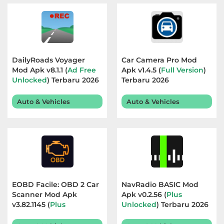
DailyRoads Voyager
Car Camera Pro Mod
Mod Apk v8.1.1 (
Ad Free
Apk v1.4.5 (
Full Version
)
Unlocked
) Terbaru 2026
Terbaru 2026
Auto & Vehicles
Auto & Vehicles
EOBD Facile: OBD 2 Car
NavRadio BASIC Mod
Scanner Mod Apk
Apk v0.2.56 (
Plus
v3.82.1145 (
Plus
Unlocked
) Terbaru 2026
Unlocked
) Terbaru 2026