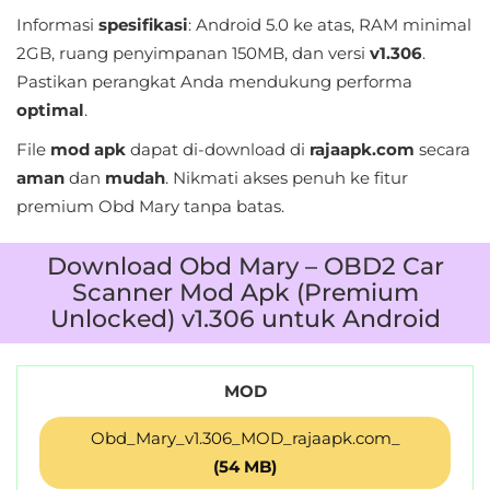
LifeStyle
Informasi
spesifikasi
: Android 5.0 ke atas, RAM minimal
2GB, ruang penyimpanan 150MB, dan versi
v1.306
.
Maps
Pastikan perangkat Anda mendukung performa
&
optimal
.
Navigation
File
mod apk
dapat di-download di
rajaapk.com
secara
aman
dan
mudah
. Nikmati akses penuh ke fitur
Medical
premium Obd Mary tanpa batas.
Music
Download Obd Mary – OBD2 Car
&
Scanner Mod Apk (Premium
Audio
Unlocked) v1.306 untuk Android
News
&
MOD
Magazines
Obd_Mary_v1.306_MOD_rajaapk.com_
Parenting
(54 MB)