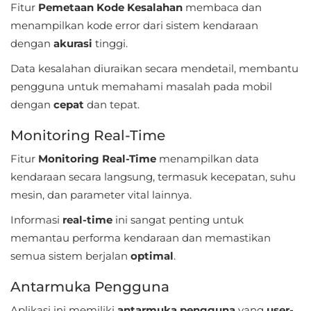
Fitur
Pemetaan Kode Kesalahan
membaca dan
Referensi
menampilkan kode error dari sistem kendaraan
dengan
akurasi
tinggi.
Business
Data kesalahan diuraikan secara mendetail, membantu
Comics
pengguna untuk memahami masalah pada mobil
dengan
cepat
dan tepat.
Communication
Monitoring Real-Time
Dating
Fitur
Monitoring Real-Time
menampilkan data
kendaraan secara langsung, termasuk kecepatan, suhu
Education
mesin, dan parameter vital lainnya.
Emulator
Informasi
real-time
ini sangat penting untuk
memantau performa kendaraan dan memastikan
Entertainment
semua sistem berjalan
optimal
.
Events
Antarmuka Pengguna
Finance
Aplikasi ini memiliki
antarmuka pengguna
yang
user-