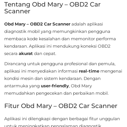
Sandbox
Tentang Obd Mary – OBD2 Car
Scanner
Shooting
Obd Mary – OBD2 Car Scanner
adalah aplikasi
Simulation
diagnostik mobil yang memungkinkan pengguna
membaca kode kesalahan dan memonitor performa
Sports
kendaraan. Aplikasi ini mendukung koneksi OBD2
secara
akurat
dan cepat.
Standalone
Dirancang untuk pengguna profesional dan pemula,
Story-
aplikasi ini menyediakan informasi
real-time
mengenai
Driven
kondisi mesin dan sistem kendaraan. Dengan
antarmuka yang
user-friendly
, Obd Mary
Strategi
memudahkan pengecekan dan perbaikan mobil.
Trivia
Fitur Obd Mary – OBD2 Car Scanner
Word
Aplikasi ini dilengkapi dengan berbagai fitur unggulan
untuk meningkatkan pengalaman diagnostik