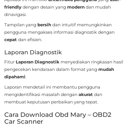
friendly
dengan desain yang
modern
dan mudah
Food
dinavigasi.
&
Tampilan yang
bersih
dan intuitif memungkinkan
Drink
pengguna mengakses informasi diagnostik dengan
cepat
dan efisien.
Health
&
Laporan Diagnostik
Fitness
Fitur
Laporan Diagnostik
menyediakan ringkasan hasil
pengecekan kendaraan dalam format yang
mudah
House
dipahami
.
&
Laporan mendetail ini membantu pengguna
Home
mengidentifikasi masalah dengan
akurat
dan
membuat keputusan perbaikan yang tepat.
Libraries
&
Cara Download Obd Mary – OBD2
Demo
Car Scanner