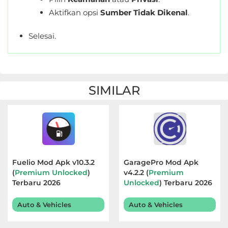
&
Aktifkan opsi
Sumber Tidak Dikenal
.
Local
Selesai.
Video
Players
&
SIMILAR
Editors
Weather
Rekomendasi
Fuelio Mod Apk v10.3.2
GaragePro Mod Apk
(
Premium Unlocked
)
v4.2.2 (
Premium
Terbaru 2026
Unlocked
) Terbaru 2026
Auto & Vehicles
Auto & Vehicles