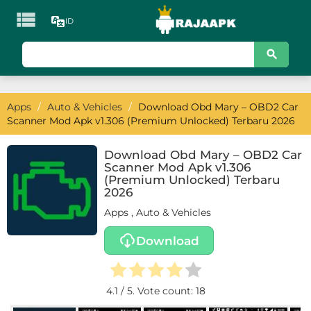

ID
KATEGORI
Games
Apps
/
Auto & Vehicles
/
Download Obd Mary – OBD2 Car
Action
Scanner Mod Apk v1.306 (Premium Unlocked) Terbaru 2026
Adventure
Download Obd Mary – OBD2 Car
Scanner Mod Apk v1.306
Arcade
(Premium Unlocked) Terbaru
2026
Board
Apps
,
Auto & Vehicles
Card
Download
Casino
4.1
/ 5. Vote count:
18
Casual