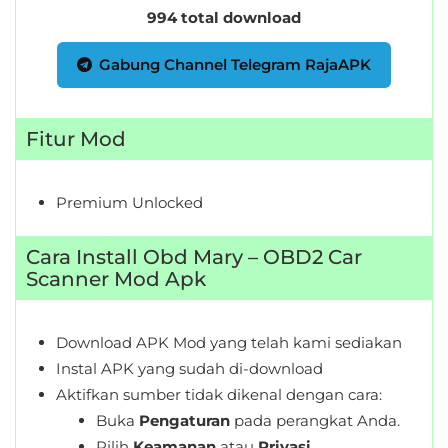
994 total download
Personalisasi
Gabung Channel Telegram RajaAPK
Personalization
Photography
Fitur Mod
Productivity
Premium Unlocked
Shopping
Social
Cara Install Obd Mary – OBD2 Car
Scanner Mod Apk
Sport
Download APK Mod yang telah kami sediakan
Sports
Instal APK yang sudah di-download
Tools
Aktifkan sumber tidak dikenal dengan cara:
Buka
Pengaturan
pada perangkat Anda.
Travel
Pilih
Keamanan
atau
Privasi
.