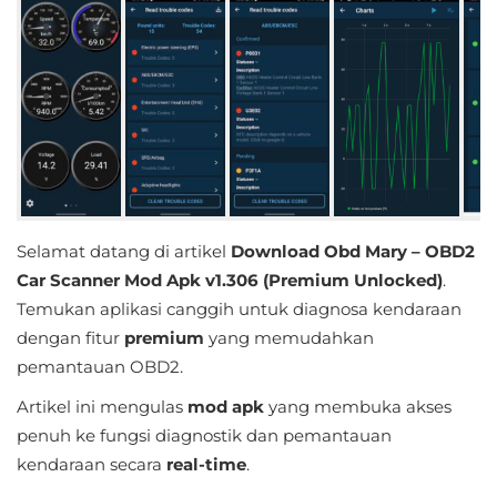
Educational
First
Person
Horror
Hypercasual
Selamat datang di artikel
Download Obd Mary – OBD2
Music
Car Scanner Mod Apk v1.306 (Premium Unlocked)
.
Temukan aplikasi canggih untuk diagnosa kendaraan
Puzzle
dengan fitur
premium
yang memudahkan
pemantauan OBD2.
Racing
Artikel ini mengulas
mod apk
yang membuka akses
Role
penuh ke fungsi diagnostik dan pemantauan
Playing
kendaraan secara
real-time
.