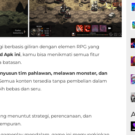
gi berbasis giliran dengan elemen RPG yang
d Apk ini
, kamu bisa menikmati semua fitur
 batasan.
nyusun tim pahlawan, melawan monster, dan
 Semua konten tersedia tanpa pembelian dalam
ih bebas dan seru.
A
ng menuntut strategi, perencanaan, dan
tempuran.
an gameplay mendalam, game ini memungkinkan