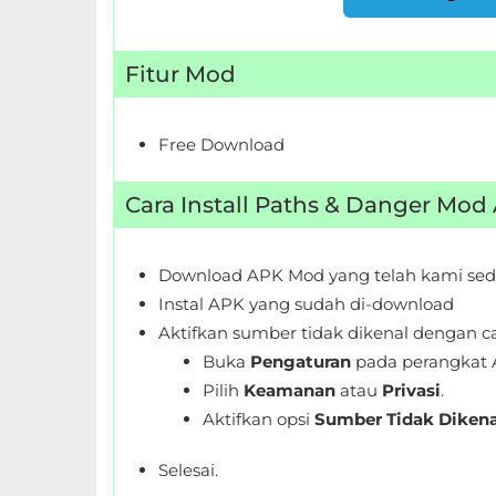
Personalisasi
Fitur Mod
Personalization
Photography
Free Download
Productivity
Cara Install Paths & Danger Mod
Shopping
Download APK Mod yang telah kami sed
Social
Instal APK yang sudah di-download
Sport
Aktifkan sumber tidak dikenal dengan ca
Buka
Pengaturan
pada perangkat 
Sports
Pilih
Keamanan
atau
Privasi
.
Aktifkan opsi
Sumber Tidak Dikena
Tools
Selesai.
Travel