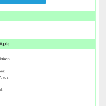
 Apk
iakan
ra:
Anda.
l
.