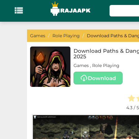

KATEGORI
Games
Games
/
Role Playing
/
Download Paths & Dange
Action
Download Paths & Dange
2025
Adventure
Games
,
Role Playing
Arcade
Download
Board
Card
4.3
/ 5
Casino
Casual