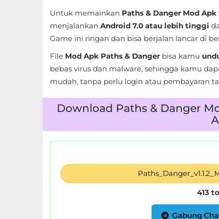
LifeStyle
Untuk memainkan
Paths & Danger Mod Apk v
menjalankan
Android 7.0 atau lebih tinggi
da
Maps
Game ini ringan dan bisa berjalan lancar di b
&
File
Mod Apk Paths & Danger
bisa kamu
undu
Navigation
bebas virus dan malware, sehingga kamu da
Medical
mudah, tanpa perlu login atau pembayaran 
Music
Download Paths & Danger Mod
A
&
Audio
News
&
Paths_Danger_v1.1.2
Magazines
413 t
Parenting
Gabung Cha