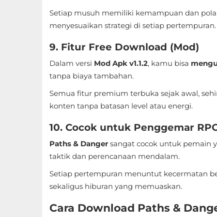
Setiap musuh memiliki kemampuan dan pola
Food
menyesuaikan strategi di setiap pertempuran.
&
9. Fitur Free Download (Mod)
Drink
Dalam versi
Mod Apk v1.1.2
, kamu bisa
mengu
Health
tanpa biaya tambahan.
&
Semua fitur premium terbuka sejak awal, se
Fitness
konten tanpa batasan level atau energi.
House
10. Cocok untuk Penggemar RPG
&
Paths & Danger
sangat cocok untuk pemain 
Home
taktik dan perencanaan mendalam.
Libraries
Setiap pertempuran menuntut kecermatan ber
sekaligus hiburan yang memuaskan.
&
Demo
Cara Download Paths & Dang