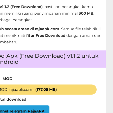
1.1.2 (Free Download)
, pastikan perangkat kamu
n memiliki ruang penyimpanan minimal
300 MB
.
erbagai perangkat.
h secara aman di rajaapk.com
. Semua file telah diuji
pat menikmati
fitur Free Download
dengan aman dan
tambahan.
 Apk (Free Download) v1.1.2 untuk
ndroid
MOD
_MOD_rajaapk.com_
(177.05 MB)
otal download
nnel Telegram RajaAPK