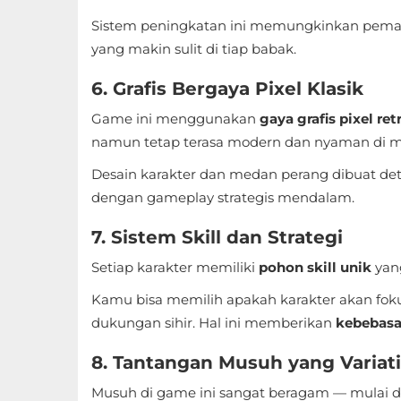
Referensi
Sistem peningkatan ini memungkinkan pemain
yang makin sulit di tiap babak.
Business
6. Grafis Bergaya Pixel Klasik
Comics
Game ini menggunakan
gaya grafis pixel ret
namun tetap terasa modern dan nyaman di m
Communication
Desain karakter dan medan perang dibuat det
Dating
dengan gameplay strategis mendalam.
Education
7. Sistem Skill dan Strategi
Setiap karakter memiliki
pohon skill unik
yan
Emulator
Kamu bisa memilih apakah karakter akan foku
Entertainment
dukungan sihir. Hal ini memberikan
kebebasa
Events
8. Tantangan Musuh yang Variati
Musuh di game ini sangat beragam — mulai d
Finance