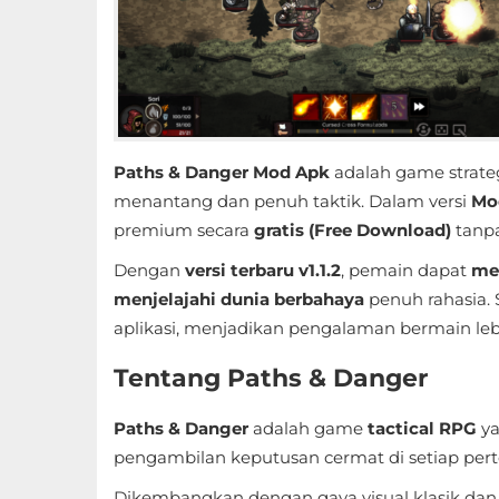
Educational
First
Person
Horror
Paths & Danger Mod Apk
adalah game strate
menantang dan penuh taktik. Dalam versi
Mo
Hypercasual
premium secara
gratis (Free Download)
tanpa
Dengan
versi terbaru v1.1.2
, pemain dapat
me
Music
menjelajahi dunia berbahaya
penuh rahasia.
Puzzle
aplikasi, menjadikan pengalaman bermain leb
Tentang Paths & Danger
Racing
Role
Paths & Danger
adalah game
tactical RPG
ya
pengambilan keputusan cermat di setiap per
Playing
Dikembangkan dengan gaya visual klasik d