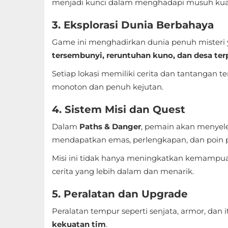
Apps
menjadi kunci dalam menghadapi musuh kuat d
3. Eksplorasi Dunia Berbahaya
Art
&
Game ini menghadirkan dunia penuh misteri
tersembunyi, reruntuhan kuno, dan desa ter
Design
Setiap lokasi memiliki cerita dan tantangan 
Auto
monoton dan penuh kejutan.
&
4. Sistem Misi dan Quest
Vehicles
Dalam
Paths & Danger
, pemain akan menyel
Beauty
mendapatkan emas, perlengkapan, dan poin
Books
Misi ini tidak hanya meningkatkan kemampua
cerita yang lebih dalam dan menarik.
&
Reference
5. Peralatan dan Upgrade
Buku
Peralatan tempur seperti senjata, armor, dan 
kekuatan tim
.
&