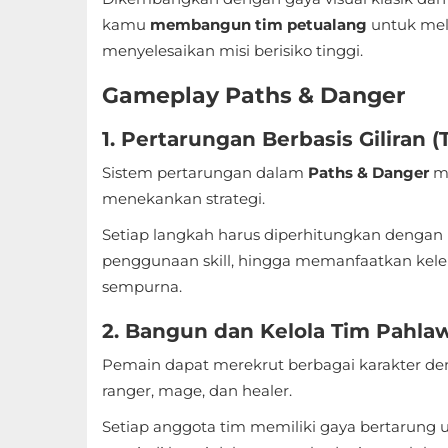
Sandbox
kamu
membangun tim petualang
untuk mel
menyelesaikan misi berisiko tinggi.
Shooting
Gameplay Paths & Danger
Simulation
1. Pertarungan Berbasis Giliran
Sports
Sistem pertarungan dalam
Paths & Danger
m
Standalone
menekankan strategi.
Setiap langkah harus diperhitungkan dengan 
Story-
penggunaan skill, hingga memanfaatkan k
Driven
sempurna.
Strategi
2. Bangun dan Kelola Tim Pahla
Trivia
Pemain dapat merekrut berbagai karakter d
ranger, mage, dan healer.
Word
Setiap anggota tim memiliki gaya bertarung 