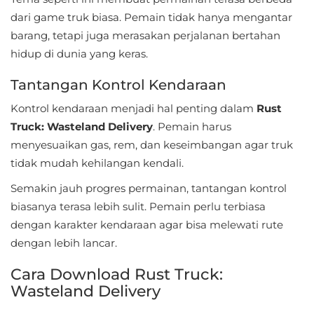
Personalisasi
dari game truk biasa. Pemain tidak hanya mengantar
barang, tetapi juga merasakan perjalanan bertahan
Personalization
hidup di dunia yang keras.
Photography
Tantangan Kontrol Kendaraan
Kontrol kendaraan menjadi hal penting dalam
Rust
Productivity
Truck: Wasteland Delivery
. Pemain harus
menyesuaikan gas, rem, dan keseimbangan agar truk
Shopping
tidak mudah kehilangan kendali.
Social
Semakin jauh progres permainan, tantangan kontrol
biasanya terasa lebih sulit. Pemain perlu terbiasa
Sport
dengan karakter kendaraan agar bisa melewati rute
Sports
dengan lebih lancar.
Cara Download Rust Truck:
Tools
Wasteland Delivery
Travel