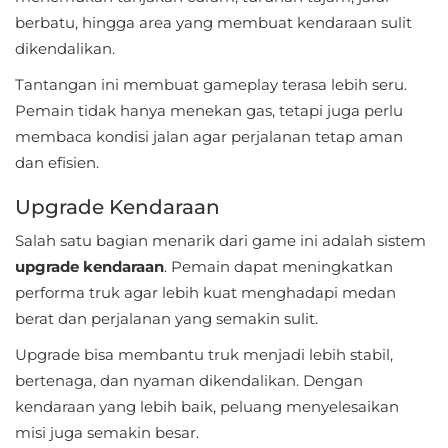
berbatu, hingga area yang membuat kendaraan sulit
Food
dikendalikan.
&
Tantangan ini membuat gameplay terasa lebih seru.
Drink
Pemain tidak hanya menekan gas, tetapi juga perlu
membaca kondisi jalan agar perjalanan tetap aman
Health
dan efisien.
&
Upgrade Kendaraan
Fitness
Salah satu bagian menarik dari game ini adalah sistem
House
upgrade kendaraan
. Pemain dapat meningkatkan
&
performa truk agar lebih kuat menghadapi medan
Home
berat dan perjalanan yang semakin sulit.
Upgrade bisa membantu truk menjadi lebih stabil,
Libraries
bertenaga, dan nyaman dikendalikan. Dengan
&
kendaraan yang lebih baik, peluang menyelesaikan
Demo
misi juga semakin besar.