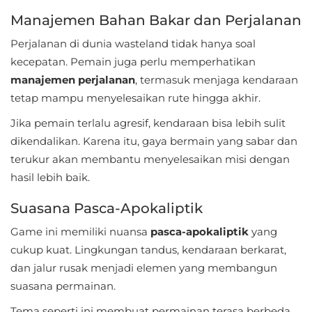
LifeStyle
Manajemen Bahan Bakar dan Perjalanan
Maps
Perjalanan di dunia wasteland tidak hanya soal
kecepatan. Pemain juga perlu memperhatikan
&
manajemen perjalanan
, termasuk menjaga kendaraan
Navigation
tetap mampu menyelesaikan rute hingga akhir.
Medical
Jika pemain terlalu agresif, kendaraan bisa lebih sulit
dikendalikan. Karena itu, gaya bermain yang sabar dan
Music
terukur akan membantu menyelesaikan misi dengan
&
hasil lebih baik.
Audio
Suasana Pasca-Apokaliptik
News
Game ini memiliki nuansa
pasca-apokaliptik
yang
&
cukup kuat. Lingkungan tandus, kendaraan berkarat,
Magazines
dan jalur rusak menjadi elemen yang membangun
suasana permainan.
Parenting
Tema seperti ini membuat permainan terasa berbeda