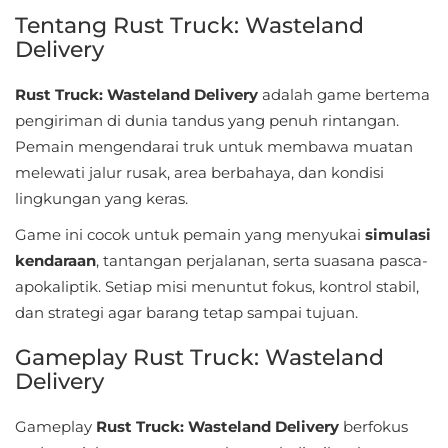
Sandbox
Tentang Rust Truck: Wasteland
Delivery
Shooting
Rust Truck: Wasteland Delivery
adalah game bertema
Simulation
pengiriman di dunia tandus yang penuh rintangan.
Pemain mengendarai truk untuk membawa muatan
Sports
melewati jalur rusak, area berbahaya, dan kondisi
Standalone
lingkungan yang keras.
Game ini cocok untuk pemain yang menyukai
simulasi
Story-
kendaraan
, tantangan perjalanan, serta suasana pasca-
Driven
apokaliptik. Setiap misi menuntut fokus, kontrol stabil,
dan strategi agar barang tetap sampai tujuan.
Strategi
Gameplay Rust Truck: Wasteland
Trivia
Delivery
Word
Gameplay
Rust Truck: Wasteland Delivery
berfokus