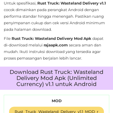
Untuk spesifikasi,
Rust Truck: Wasteland Delivery v1.1
&
cocok dimainkan pada perangkat Android dengan
Local
performa standar hingga menengah. Pastikan ruang
penyimpanan cukup dan cek versi Android minimum
Video
pada halaman download.
Players
File
Rust Truck: Wasteland Delivery Mod Apk
dapat
&
di-download melalui
rajaapk.com
secara aman dan
Editors
mudah. Ikuti instruksi download yang tersedia agar
proses pemasangan berjalan lebih lancar.
Weather
Rekomendasi
Download Rust Truck: Wasteland
Delivery Mod Apk (Unlimited
Currency) v1.1 untuk Android
MOD
Rust_Truck_Wasteland_Delivery_v1.1_MOD_r