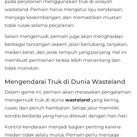
Apps
pada perjalanan menggunakan truk di wilayah
wasteland. Pemain harus mengatur laju kendaraan,
Art
menjaga keseimbangan, dan memastikan muatan
&
tidak rusak selama perjalanan.
Design
Selain mengemudi, pemain juga akan menghadapi
berbagai tantangan seperti jalan berlubang, tanjakan,
Auto
medan berat, dan jarak tempuh yang panjang. Hal ini
&
membuat permainan terasa lebih menantang dan
Vehicles
tidak monoton.
Beauty
Mengendarai Truk di Dunia Wasteland
Dalam game ini, pemain akan merasakan pengalaman
Books
mengemudi truk di dunia
wasteland
yang kering,
&
rusak, dan penuh hambatan. Setiap jalur memiliki
Reference
kondisi berbeda yang harus dilewati dengan hati-hati.
Kontrol kendaraan menjadi bagian penting karena
Buku
medan tidak selalu mulus. Pemain perlu menjaga
&