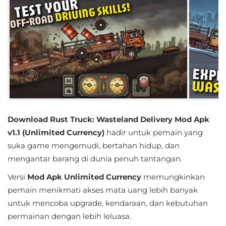
Educational
First
Person
Horror
Hypercasual
Download Rust Truck: Wasteland Delivery Mod Apk
Music
v1.1 (Unlimited Currency)
hadir untuk pemain yang
suka game mengemudi, bertahan hidup, dan
Puzzle
mengantar barang di dunia penuh tantangan.
Racing
Versi
Mod Apk Unlimited Currency
memungkinkan
pemain menikmati akses mata uang lebih banyak
Role
untuk mencoba upgrade, kendaraan, dan kebutuhan
Playing
permainan dengan lebih leluasa.