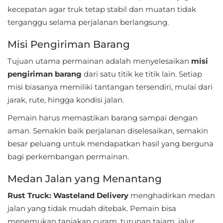
kecepatan agar truk tetap stabil dan muatan tidak
Referensi
terganggu selama perjalanan berlangsung.
Business
Misi Pengiriman Barang
Comics
Tujuan utama permainan adalah menyelesaikan
misi
pengiriman barang
dari satu titik ke titik lain. Setiap
Communication
misi biasanya memiliki tantangan tersendiri, mulai dari
jarak, rute, hingga kondisi jalan.
Dating
Pemain harus memastikan barang sampai dengan
Education
aman. Semakin baik perjalanan diselesaikan, semakin
besar peluang untuk mendapatkan hasil yang berguna
Emulator
bagi perkembangan permainan.
Entertainment
Medan Jalan yang Menantang
Rust Truck: Wasteland Delivery
menghadirkan medan
Events
jalan yang tidak mudah ditebak. Pemain bisa
Finance
menemukan tanjakan curam, turunan tajam, jalur