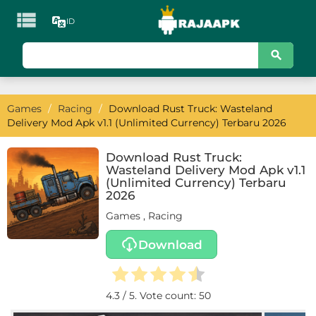

ID
KATEGORI
Games
Games
/
Racing
/
Download Rust Truck: Wasteland
Action
Delivery Mod Apk v1.1 (Unlimited Currency) Terbaru 2026
Adventure
Download Rust Truck:
Wasteland Delivery Mod Apk v1.1
Arcade
(Unlimited Currency) Terbaru
2026
Board
Games
,
Racing
Card
Download
Casino
4.3
/ 5. Vote count:
50
Casual