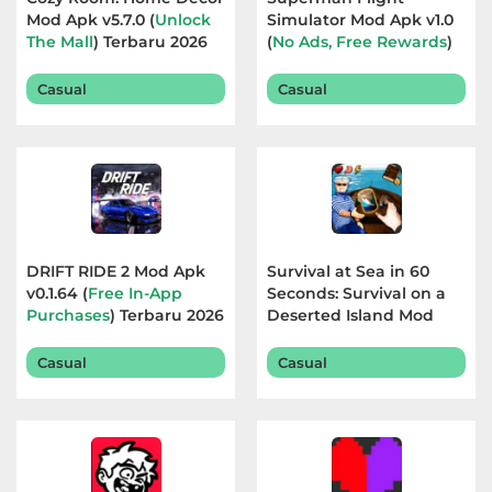
Mod Apk v5.7.0 (
&
Unlock
Simulator Mod Apk v1.0
The Mall
) Terbaru 2026
(
No Ads, Free Rewards
)
Local
Terbaru 2026
Casual
Casual
Video
Players
&
Editors
Weather
DRIFT RIDE 2 Mod Apk
Survival at Sea in 60
v0.1.64 (
Free In-App
Seconds: Survival on a
Rekomendasi
Purchases
) Terbaru 2026
Deserted Island Mod
Apk v1.0 (
No Ads, Free
Rewards
) Terbaru 2026
Casual
Casual