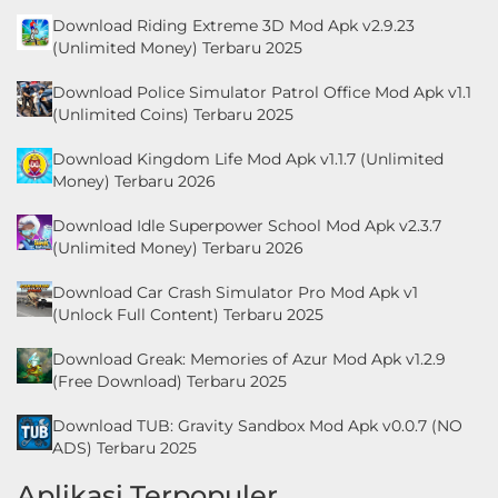
Download Riding Extreme 3D Mod Apk v2.9.23
(Unlimited Money) Terbaru 2025
Download Police Simulator Patrol Office Mod Apk v1.1
(Unlimited Coins) Terbaru 2025
Download Kingdom Life Mod Apk v1.1.7 (Unlimited
Money) Terbaru 2026
Download Idle Superpower School Mod Apk v2.3.7
(Unlimited Money) Terbaru 2026
Download Car Crash Simulator Pro Mod Apk v1
(Unlock Full Content) Terbaru 2025
Download Greak: Memories of Azur Mod Apk v1.2.9
(Free Download) Terbaru 2025
Download TUB: Gravity Sandbox Mod Apk v0.0.7 (NO
ADS) Terbaru 2025
Aplikasi Terpopuler