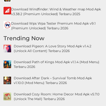
Download Windfinder: Wind & Weather map Mod Apk
v3.38.2 (Premium Unlocked) Terbaru 2025
Download Wps Wpa Tester Premium Mod Apk v9.1
(Premium Unlocked) Terbaru 2026
Trending Now
Download Pigeon: A Love Story Mod Apk v1.4.2
(Unlock All Content) Terbaru 2026
Download Path of Kings Mod Apk v1.1.4 (Mod Menu)
Terbaru 2026
Download After Dark – Survival Tomb Mod Apk
v1.10.0 (Mod Menu) Terbaru 2026
Download Cozy Room: Home Decor Mod Apk v5.7.0
(Unlock The Mall) Terbaru 2026