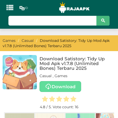

ID
KATEGORI
Games
Games
/
Casual
/
Download Satistory: Tidy Up Mod Apk
Action
v1.7.8 (Unlimited Bones) Terbaru 2025
Adventure
Download Satistory: Tidy Up
Mod Apk v1.7.8 (Unlimited
Arcade
Bones) Terbaru 2025
Casual
,
Games
Board
Download
Card
Casino
4.8
/ 5. Vote count:
16
Casual