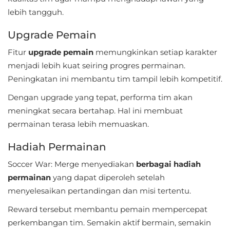
lebih tangguh.
Food
Upgrade Pemain
&
Drink
Fitur
upgrade pemain
memungkinkan setiap karakter
menjadi lebih kuat seiring progres permainan.
Health
Peningkatan ini membantu tim tampil lebih kompetitif.
&
Dengan upgrade yang tepat, performa tim akan
Fitness
meningkat secara bertahap. Hal ini membuat
permainan terasa lebih memuaskan.
House
&
Hadiah Permainan
Home
Soccer War: Merge menyediakan
berbagai hadiah
permainan
yang dapat diperoleh setelah
Libraries
menyelesaikan pertandingan dan misi tertentu.
&
Reward tersebut membantu pemain mempercepat
Demo
perkembangan tim. Semakin aktif bermain, semakin