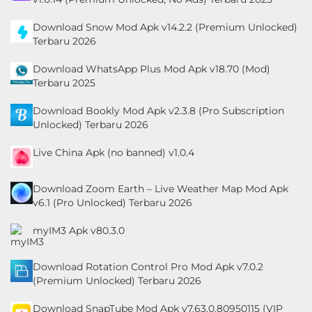
Download Snow Mod Apk v14.2.2 (Premium Unlocked)
Terbaru 2026
Download WhatsApp Plus Mod Apk v18.70 (Mod)
Terbaru 2025
Download Bookly Mod Apk v2.3.8 (Pro Subscription
Unlocked) Terbaru 2026
Live China Apk (no banned) v1.0.4
Download Zoom Earth – Live Weather Map Mod Apk
v6.1 (Pro Unlocked) Terbaru 2026
myIM3 Apk v80.3.0
Download Rotation Control Pro Mod Apk v7.0.2
(Premium Unlocked) Terbaru 2026
Download SnapTube Mod Apk v7.63.0.80950115 (VIP