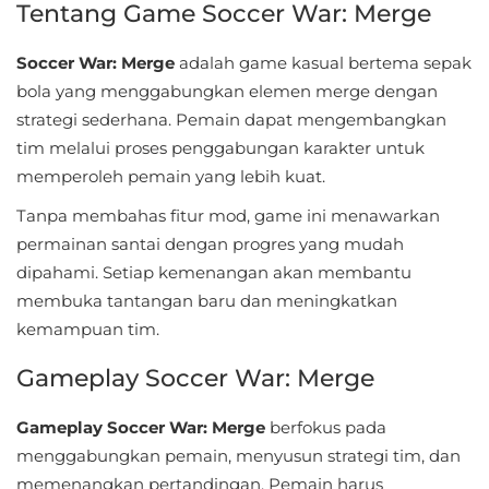
Tentang Game Soccer War: Merge
Sandbox
Shooting
Soccer War: Merge
adalah game kasual bertema sepak
bola yang menggabungkan elemen merge dengan
Simulation
strategi sederhana. Pemain dapat mengembangkan
tim melalui proses penggabungan karakter untuk
Sports
memperoleh pemain yang lebih kuat.
Standalone
Tanpa membahas fitur mod, game ini menawarkan
permainan santai dengan progres yang mudah
Story-
dipahami. Setiap kemenangan akan membantu
Driven
membuka tantangan baru dan meningkatkan
kemampuan tim.
Strategi
Gameplay Soccer War: Merge
Trivia
Gameplay Soccer War: Merge
berfokus pada
Word
menggabungkan pemain, menyusun strategi tim, dan
memenangkan pertandingan. Pemain harus