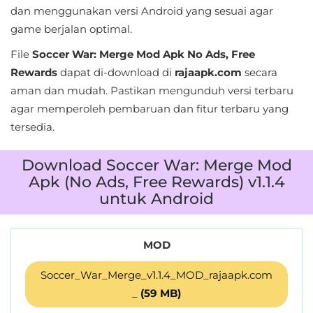
dan menggunakan versi Android yang sesuai agar
&
game berjalan optimal.
Local
File
Soccer War: Merge Mod Apk No Ads, Free
Video
Rewards
dapat di-download di
rajaapk.com
secara
Players
aman dan mudah. Pastikan mengunduh versi terbaru
&
agar memperoleh pembaruan dan fitur terbaru yang
tersedia.
Editors
Weather
Download Soccer War: Merge Mod
Apk (No Ads, Free Rewards) v1.1.4
Rekomendasi
untuk Android
MOD
Soccer_War_Merge_v1.1.4_MOD_rajaapk.com
_
(59 MB)