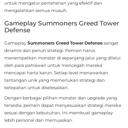
Apps
untuk mengatur pertahanan yang efektif dan
mengalahkan semua musuh.
Art
Gameplay Summoners Greed Tower
&
Defense
Design
Gameplay
Summoners Greed Tower Defense
sangat
Auto
dinamis dan penuh strategi. Pemain harus
&
menempatkan monster di sepanjang jalur yang dilalui
Vehicles
oleh para pahlawan untuk mencegah mereka
mencapai harta karun. Setiap level menawarkan
Beauty
tantangan unik yang memerlukan strategi dan
ketepatan untuk diselesaikan.
Books
&
Dengan berbagai pilihan monster dan upgrade yang
tersedia, pemain dapat menyesuaikan strategi mereka
Reference
sesuai dengan kebutuhan. Ini membuat gameplay
Buku
lebih personal dan memuaskan.
&