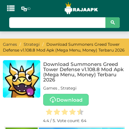

ID
KATEGORI
Games
Games
/
Strategi
/
Download Summoners Greed Tower
Action
Defense v1.108.8 Mod Apk (Mega Menu, Money) Terbaru 2026
Adventure
Download Summoners Greed
Tower Defense v1.108.8 Mod Apk
Arcade
(Mega Menu, Money) Terbaru
2026
Board
Games
,
Strategi
Card
Download
Casino
4.4
/ 5. Vote count:
64
Casual