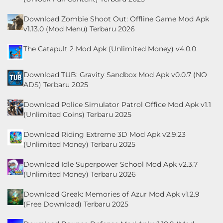
Download Zombie Shoot Out: Offline Game Mod Apk
v1.13.0 (Mod Menu) Terbaru 2026
The Catapult 2 Mod Apk (Unlimited Money) v4.0.0
Download TUB: Gravity Sandbox Mod Apk v0.0.7 (NO
ADS) Terbaru 2025
Download Police Simulator Patrol Office Mod Apk v1.1
(Unlimited Coins) Terbaru 2025
Download Riding Extreme 3D Mod Apk v2.9.23
(Unlimited Money) Terbaru 2025
Download Idle Superpower School Mod Apk v2.3.7
(Unlimited Money) Terbaru 2026
Download Greak: Memories of Azur Mod Apk v1.2.9
(Free Download) Terbaru 2025