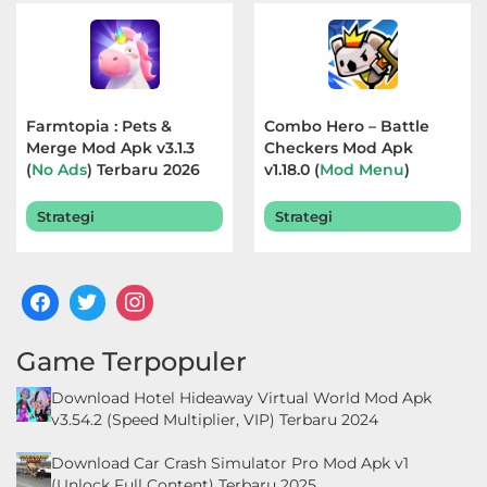
Farmtopia : Pets &
Combo Hero – Battle
Merge Mod Apk v3.1.3
Checkers Mod Apk
(
No Ads
) Terbaru 2026
v1.18.0 (
Mod Menu
)
Terbaru 2026
Strategi
Strategi
Game Terpopuler
Download Hotel Hideaway Virtual World Mod Apk
v3.54.2 (Speed Multiplier, VIP) Terbaru 2024
Download Car Crash Simulator Pro Mod Apk v1
(Unlock Full Content) Terbaru 2025