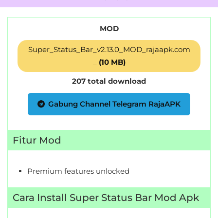
MOD
Super_Status_Bar_v2.13.0_MOD_rajaapk.com
_
(10 MB)
207 total download
Gabung Channel Telegram RajaAPK
Fitur Mod
Premium features unlocked
Cara Install Super Status Bar Mod Apk