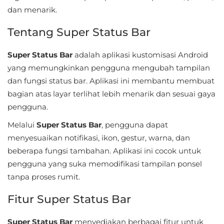
Sandbox
dan menarik.
Shooting
Tentang Super Status Bar
Simulation
Super Status Bar
adalah aplikasi kustomisasi Android
yang memungkinkan pengguna mengubah tampilan
Sports
dan fungsi status bar. Aplikasi ini membantu membuat
bagian atas layar terlihat lebih menarik dan sesuai gaya
Standalone
pengguna.
Story-
Melalui
Super Status Bar
, pengguna dapat
Driven
menyesuaikan notifikasi, ikon, gestur, warna, dan
beberapa fungsi tambahan. Aplikasi ini cocok untuk
Strategi
pengguna yang suka memodifikasi tampilan ponsel
tanpa proses rumit.
Trivia
Fitur Super Status Bar
Word
Super Status Bar
menyediakan berbagai fitur untuk