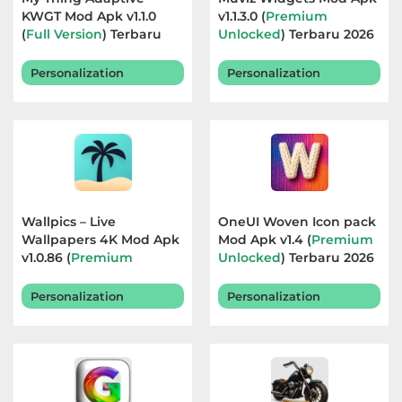
KWGT Mod Apk v1.1.0
v1.1.3.0 (
Premium
(
Full Version
) Terbaru
Unlocked
) Terbaru 2026
2026
Personalization
Personalization
Wallpics – Live
OneUI Woven Icon pack
Wallpapers 4K Mod Apk
Mod Apk v1.4 (
Premium
v1.0.86 (
Premium
Unlocked
) Terbaru 2026
Unlocked
) Terbaru 2026
Personalization
Personalization