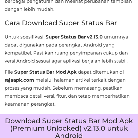
berbagai pengaturan dan melihat perubahan tampilan
&
dengan lebih mudah.
Local
Cara Download Super Status Bar
Video
Untuk spesifikasi,
Super Status Bar v2.13.0
umumnya
Players
dapat digunakan pada perangkat Android yang
&
kompatibel. Pastikan ruang penyimpanan cukup dan
Editors
versi Android sesuai agar aplikasi berjalan lebih stabil.
Weather
File
Super Status Bar Mod Apk
dapat ditemukan di
rajaapk.com
melalui halaman artikel terkait dengan
Rekomendasi
proses yang mudah. Sebelum memasang, pastikan
membaca detail versi, fitur, dan tetap memperhatikan
keamanan perangkat.
Download Super Status Bar Mod Apk
(Premium Unlocked) v2.13.0 untuk
Android