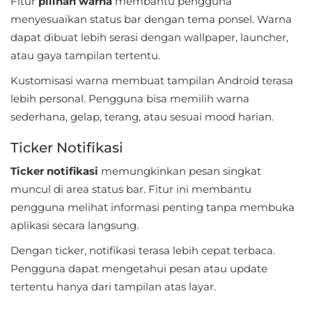
Fitur
pilihan warna
membantu pengguna
LifeStyle
menyesuaikan status bar dengan tema ponsel. Warna
dapat dibuat lebih serasi dengan wallpaper, launcher,
Maps
atau gaya tampilan tertentu.
&
Kustomisasi warna membuat tampilan Android terasa
Navigation
lebih personal. Pengguna bisa memilih warna
Medical
sederhana, gelap, terang, atau sesuai mood harian.
Ticker Notifikasi
Music
&
Ticker notifikasi
memungkinkan pesan singkat
muncul di area status bar. Fitur ini membantu
Audio
pengguna melihat informasi penting tanpa membuka
News
aplikasi secara langsung.
&
Dengan ticker, notifikasi terasa lebih cepat terbaca.
Magazines
Pengguna dapat mengetahui pesan atau update
tertentu hanya dari tampilan atas layar.
Parenting