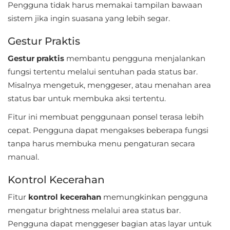
Pengguna tidak harus memakai tampilan bawaan
Referensi
sistem jika ingin suasana yang lebih segar.
Business
Gestur Praktis
Gestur praktis
membantu pengguna menjalankan
Comics
fungsi tertentu melalui sentuhan pada status bar.
Communication
Misalnya mengetuk, menggeser, atau menahan area
status bar untuk membuka aksi tertentu.
Dating
Fitur ini membuat penggunaan ponsel terasa lebih
cepat. Pengguna dapat mengakses beberapa fungsi
Education
tanpa harus membuka menu pengaturan secara
Emulator
manual.
Kontrol Kecerahan
Entertainment
Fitur
kontrol kecerahan
memungkinkan pengguna
Events
mengatur brightness melalui area status bar.
Pengguna dapat menggeser bagian atas layar untuk
Finance