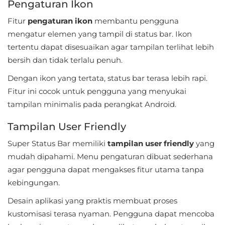
Pengaturan Ikon
Personalisasi
Fitur
pengaturan ikon
membantu pengguna
mengatur elemen yang tampil di status bar. Ikon
Personalization
tertentu dapat disesuaikan agar tampilan terlihat lebih
Photography
bersih dan tidak terlalu penuh.
Dengan ikon yang tertata, status bar terasa lebih rapi.
Productivity
Fitur ini cocok untuk pengguna yang menyukai
Shopping
tampilan minimalis pada perangkat Android.
Tampilan User Friendly
Social
Super Status Bar memiliki
tampilan user friendly
yang
Sport
mudah dipahami. Menu pengaturan dibuat sederhana
agar pengguna dapat mengakses fitur utama tanpa
Sports
kebingungan.
Tools
Desain aplikasi yang praktis membuat proses
kustomisasi terasa nyaman. Pengguna dapat mencoba
Travel