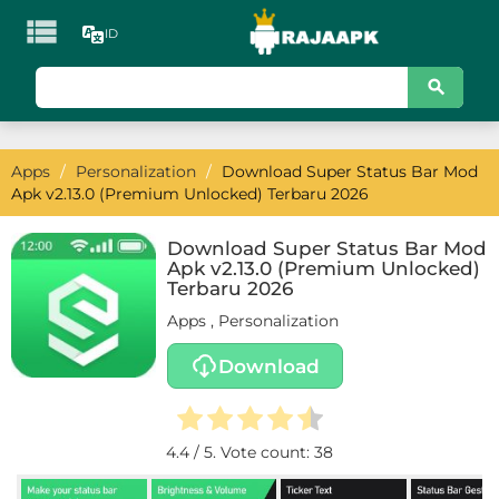

ID
KATEGORI
Games
Apps
/
Personalization
/
Download Super Status Bar Mod
Action
Apk v2.13.0 (Premium Unlocked) Terbaru 2026
Adventure
Download Super Status Bar Mod
Apk v2.13.0 (Premium Unlocked)
Arcade
Terbaru 2026
Apps
,
Personalization
Board
Download
Card
Casino
4.4
/ 5. Vote count:
38
Casual