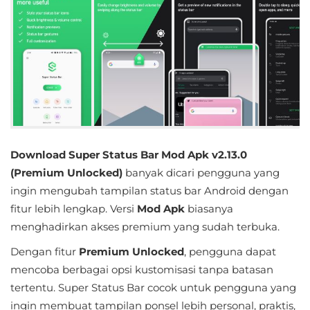
Educational
First
Person
Horror
Hypercasual
Download Super Status Bar Mod Apk v2.13.0
Music
(Premium Unlocked)
banyak dicari pengguna yang
ingin mengubah tampilan status bar Android dengan
Puzzle
fitur lebih lengkap. Versi
Mod Apk
biasanya
menghadirkan akses premium yang sudah terbuka.
Racing
Dengan fitur
Premium Unlocked
, pengguna dapat
Role
mencoba berbagai opsi kustomisasi tanpa batasan
Playing
tertentu. Super Status Bar cocok untuk pengguna yang
ingin membuat tampilan ponsel lebih personal, praktis,