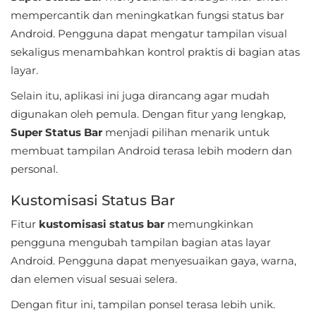
Apps
mempercantik dan meningkatkan fungsi status bar
Android. Pengguna dapat mengatur tampilan visual
Art
sekaligus menambahkan kontrol praktis di bagian atas
&
layar.
Design
Selain itu, aplikasi ini juga dirancang agar mudah
Auto
digunakan oleh pemula. Dengan fitur yang lengkap,
&
Super Status Bar
menjadi pilihan menarik untuk
membuat tampilan Android terasa lebih modern dan
Vehicles
personal.
Beauty
Kustomisasi Status Bar
Books
Fitur
kustomisasi status bar
memungkinkan
&
pengguna mengubah tampilan bagian atas layar
Reference
Android. Pengguna dapat menyesuaikan gaya, warna,
dan elemen visual sesuai selera.
Buku
Dengan fitur ini, tampilan ponsel terasa lebih unik.
&